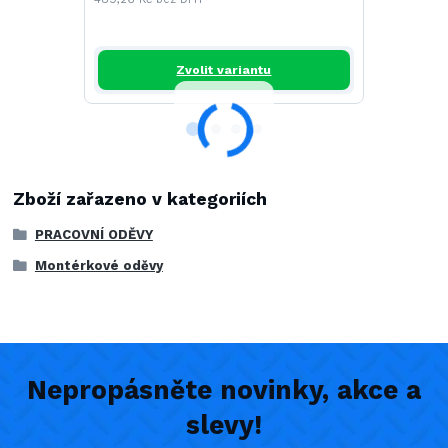
434,00 Kč
358,68 Kč
b
Zvolit variantu
Zboží zařazeno v kategoriích
PRACOVNÍ ODĚVY
Montérkové oděvy
Nepropásněte novinky, akce a
slevy!