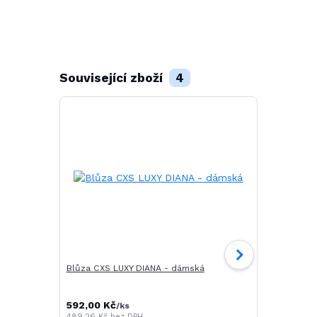
Související zboží
4
Blůza CXS LUXY DIANA - dámská
CXS LUXY JO
pánské
592,00 Kč
/
ks
489,26 Kč
bez DPH