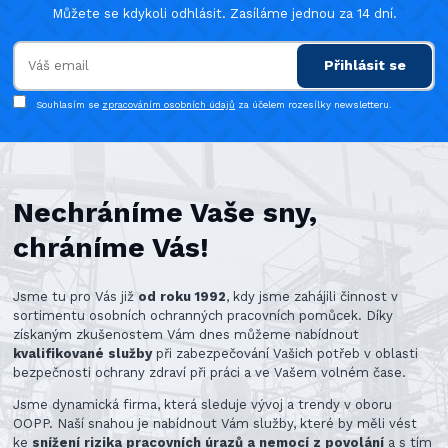
Můžete se kdykoli odhlásit. Zasíláme jednou za 14 dní.
Přihlásit se
Souhlasím se
zpracováním osobních údajů
za účelem rozesílky newsletteru.
Nechráníme Vaše sny,
chráníme Vás!
Jsme tu pro Vás již
od roku 1992
, kdy jsme zahájili činnost v
sortimentu osobních ochranných pracovních pomůcek. Díky
získaným zkušenostem Vám dnes můžeme nabídnout
kvalifikované služby
při zabezpečování Vašich potřeb v oblasti
bezpečnosti ochrany zdraví při práci a ve Vašem volném čase.
Jsme dynamická firma, která sleduje vývoj a trendy v oboru
OOPP. Naší snahou je nabídnout Vám služby, které by měli vést
ke
snížení rizika pracovních úrazů a nemocí z povolání
a s tím