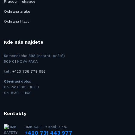
Pracovní rukavice
Ochrana zraku
Ochrana hlavy
Kde nás najdete
Komenského 398 (naproti poště)
509 01 NOVÁ PAKA
tel.:
+420 736 779 955
Otevírací doba:
Po-Pá: 8:00 - 16:30
So: 8:30 - 11:00
Kontakty
BMK SAFETY spol. s.r.o.
+420 731 443 977