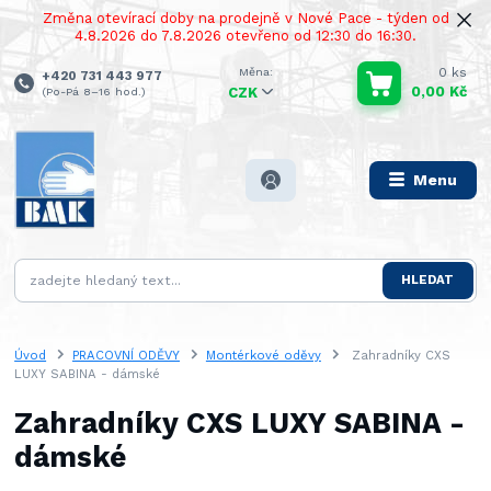
Změna otevírací doby na prodejně v Nové Pace - týden od
4.8.2026 do 7.8.2026 otevřeno od 12:30 do 16:30.
0
ks
+420 731 443 977
0,00 Kč
(Po-Pá 8–16 hod.)
CZK
Menu
HLEDAT
Úvod
PRACOVNÍ ODĚVY
Montérkové oděvy
Zahradníky CXS
LUXY SABINA - dámské
Zahradníky CXS LUXY SABINA -
dámské