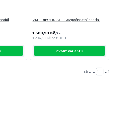
andál
VM TRIPOLIS S1 - Bezpečnostní sandál
1 568,99 Kč
/
ks
1 296,69 Kč
bez DPH
u
Zvolit variantu
strana
z 1