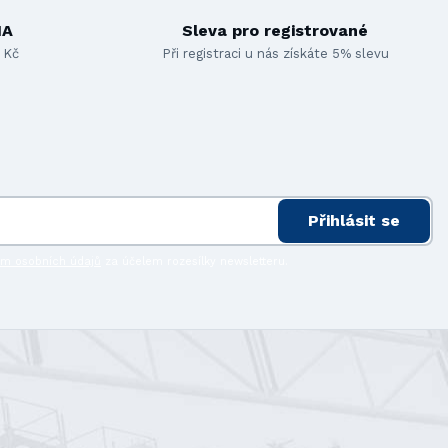
MA
Sleva pro registrované
 Kč
Při registraci u nás získáte 5% slevu
Přihlásit se
ím osobních údajů
za účelem rozesílky newsletteru.