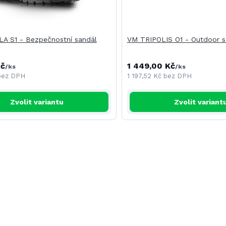
A S1 - Bezpečnostní sandál
VM TRIPOLIS O1 - Outdoor s
Kč
1 449,00 Kč
/
ks
/
ks
bez DPH
1 197,52 Kč
bez DPH
Zvolit variantu
Zvolit variant