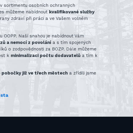
st v sortimentu osobních ochranných
nes můžeme nabídnout
kvalifikované služby
rany zdraví při práci a ve Vašem volném
ru OOPP. Naší snahou je nabídnout Vám
azů a nemocí z povolání
a s tím spojených
vníků o zodpovědnosti za BOZP. Dále můžeme
ést k
minimalizaci počtu dodavatelů
a tím k
pobočky již ve třech městech
a zřídili jsme
ísta