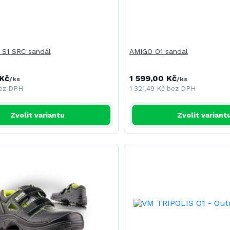
S1 SRC sandál
AMIGO O1 sandal
 Kč
1 599,00 Kč
/
ks
/
ks
ez DPH
1 321,49 Kč
bez DPH
Zvolit variantu
Zvolit variant