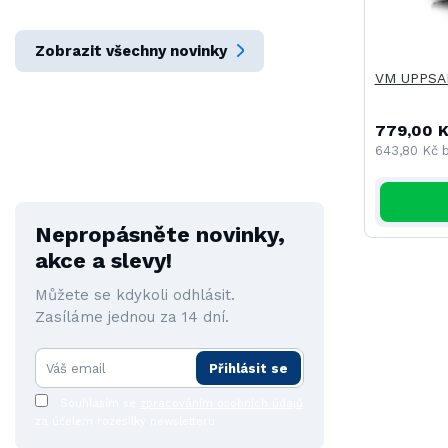
Zobrazit všechny novinky
VM UPPSAL
779,00 
643,80 Kč
Nepropásněte novinky,
akce a slevy!
Můžete se kdykoli odhlásit.
Zasíláme jednou za 14 dní.
Přihlásit se
Souhlasím se
zpracováním osobních údajů
za účelem rozesílky newsletteru.