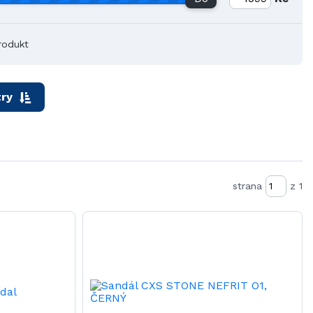
rodukt
ry
strana
z 1