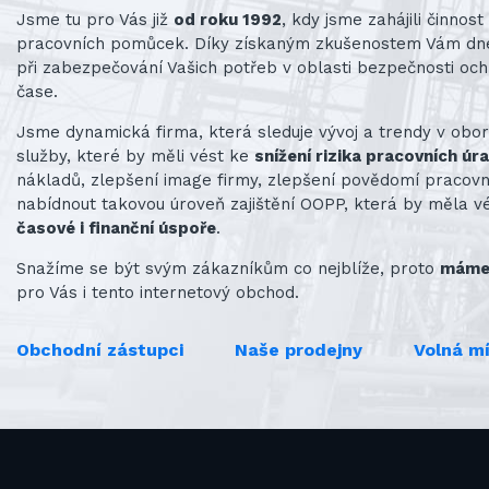
Jsme tu pro Vás již
od roku 1992
, kdy jsme zahájili činno
pracovních pomůcek. Díky získaným zkušenostem Vám d
při zabezpečování Vašich potřeb v oblasti bezpečnosti och
čase.
Jsme dynamická firma, která sleduje vývoj a trendy v obo
služby, které by měli vést ke
snížení rizika pracovních úr
nákladů, zlepšení image firmy, zlepšení povědomí praco
nabídnout takovou úroveň zajištění OOPP, která by měla v
časové i finanční úspoře
.
Snažíme se být svým zákazníkům co nejblíže, proto
máme 
pro Vás i tento internetový obchod.
Obchodní zástupci
Naše prodejny
Volná m