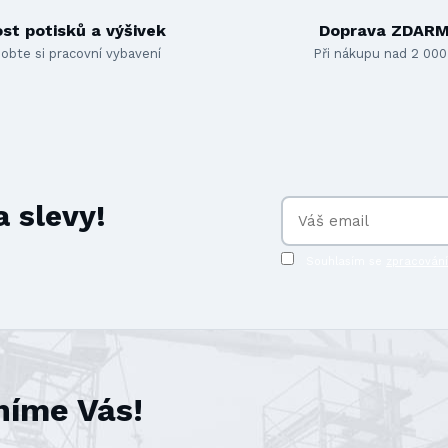
st potisků a výšivek
Doprava ZDAR
obte si pracovní vybavení
Při nákupu nad 2 000
 slevy!
Souhlasím se
zpracován
níme Vás!