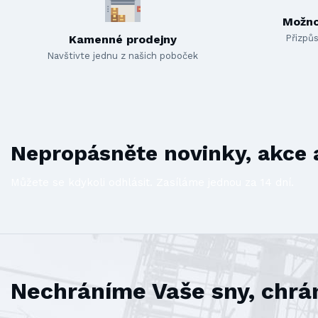
Možno
Kamenné prodejny
Přizpůs
Navštivte jednu z našich poboček
Nepropásněte novinky, akce a
Můžete se kdykoli odhlásit. Zasíláme jednou za 14 dní.
Nechráníme Vaše sny, chrá