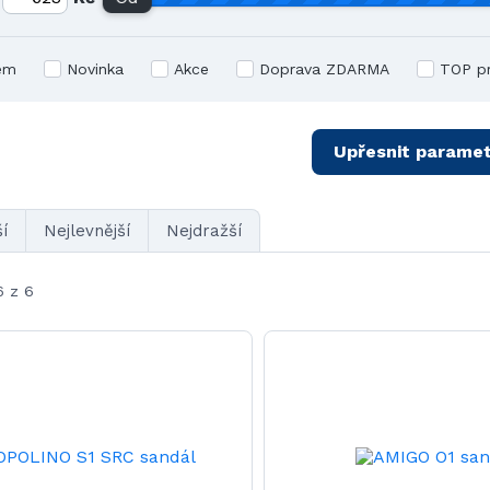
em
Novinka
Akce
Doprava ZDARMA
TOP p
Upřesnit paramet
í
Nejlevnější
Nejdražší
6 z 6