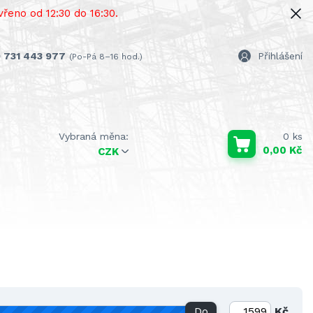
řeno od 12:30 do 16:30.
 731 443 977
Přihlášení
(Po-Pá 8–16 hod.)
0
ks
0,00 Kč
CZK
Do
Kč