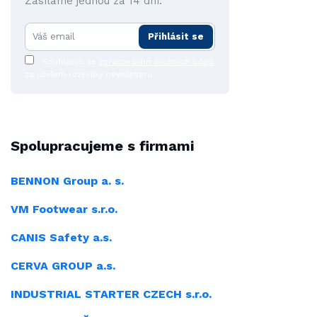
Zasíláme jednou za 14 dní.
Přihlásit se
Souhlasím se
zpracováním osobních údajů
za účelem rozesílky newsletteru.
Spolupracujeme s firmami
BENNON Group a. s.
VM Footwear s.r.o.
CANIS Safety a.s.
CERVA GROUP a.s.
INDUSTRIAL
STARTER CZECH s.r.o.