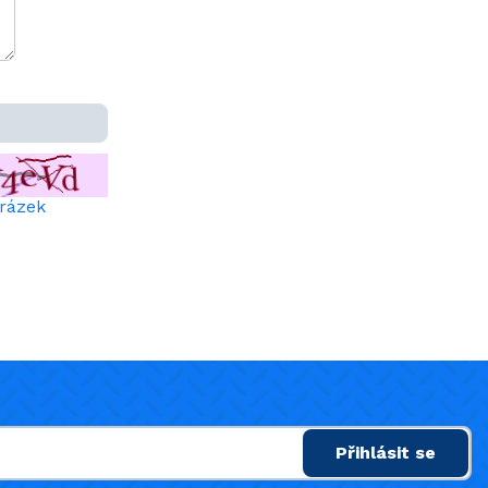
brázek
Přihlásit se