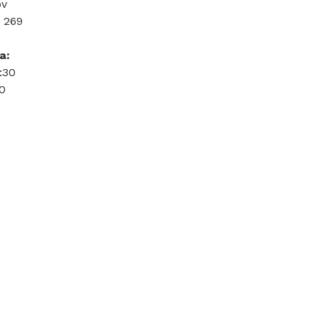
ov
9 269
a:
:30
00