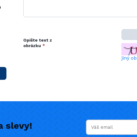
u
Opište text z
obrázku
*
jiný o
 slevy!