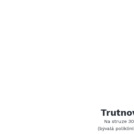
Trutno
Na struze 3
(bývalá poliklin