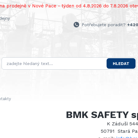
a prodejně v Nové Pace - týden od 4.8.2026 do 7.8.2026 otev
dejny
Potřebujete poradit?
+420
HLEDAT
takty
BMK SAFETY spo
K Záduši 54
50791 Stará P