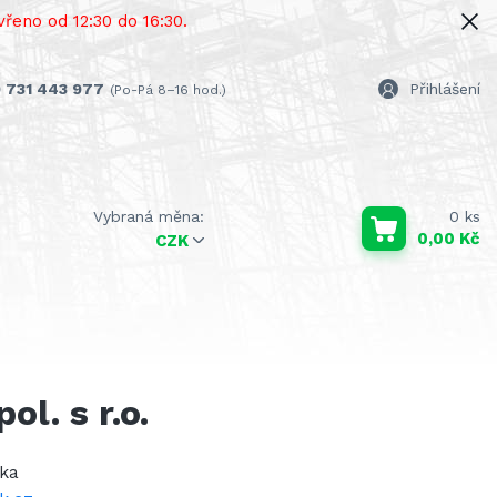
řeno od 12:30 do 16:30.
 731 443 977
Přihlášení
(Po-Pá 8–16 hod.)
0
ks
0,00 Kč
CZK
l. s r.o.
4
aka