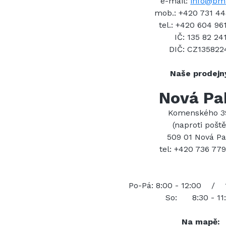
e-mail:
info@bm
mob.: +420 731 4
tel.: +420 604 96
IČ: 135 82 24
DIČ: CZ135822
Naše prodejn
Nová Pa
Komenského 3
(naproti poště
509 01 Nová P
tel: +420 736 77
Po-Pá: 8:00 - 12:00 / 1
So: 8:30 - 11
Na mapě: