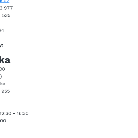
k.cz
43 977
1 535
1
41
y:
ka
98
)
aka
9 955
2:30 - 16:30
:00