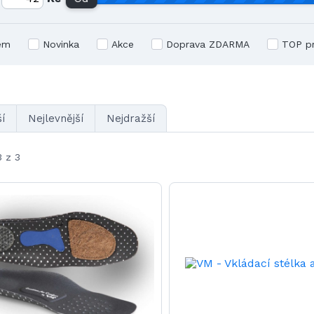
em
Novinka
Akce
Doprava ZDARMA
TOP p
í
Nejlevnější
Nejdražší
3 z 3