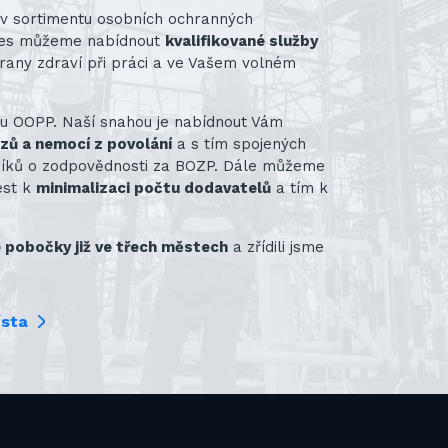
st v sortimentu osobních ochranných
nes můžeme nabídnout
kvalifikované služby
rany zdraví při práci a ve Vašem volném
ru OOPP. Naší snahou je nabídnout Vám
azů a nemocí z povolání
a s tím spojených
vníků o zodpovědnosti za BOZP. Dále můžeme
ést k
minimalizaci počtu dodavatelů
a tím k
pobočky již ve třech městech
a zřídili jsme
ísta