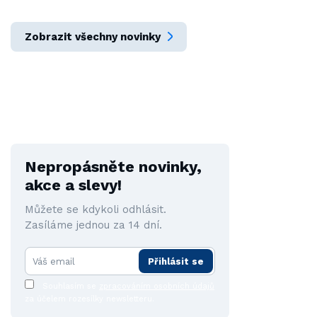
Zobrazit všechny novinky
Nepropásněte novinky,
akce a slevy!
Můžete se kdykoli odhlásit.
Zasíláme jednou za 14 dní.
Přihlásit se
Souhlasím se
zpracováním osobních údajů
za účelem rozesílky newsletteru.