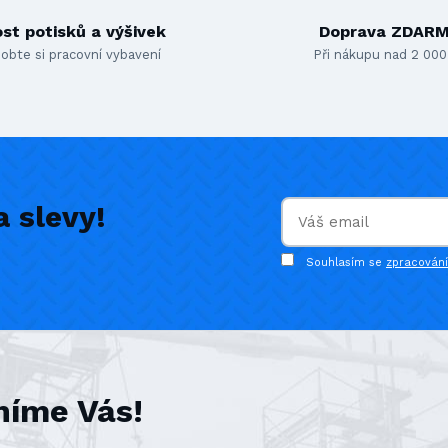
st potisků a výšivek
Doprava ZDAR
obte si pracovní vybavení
Při nákupu nad 2 000
 slevy!
Souhlasím se
zpracován
níme Vás!