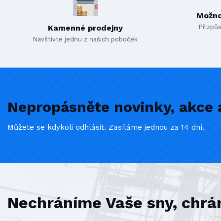
Možno
Kamenné prodejny
Přizpůs
Navštivte jednu z našich poboček
Nepropásněte novinky, akce a
Můžete se kdykoli odhlásit. Zasíláme jednou za 14 dní.
Nechráníme Vaše sny, chrá