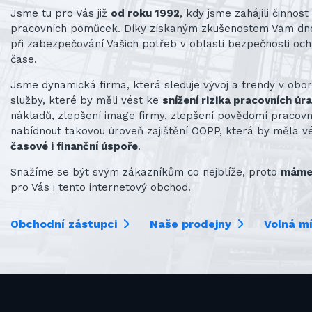
Jsme tu pro Vás již
od roku 1992
, kdy jsme zahájili činno
pracovních pomůcek. Díky získaným zkušenostem Vám d
při zabezpečování Vašich potřeb v oblasti bezpečnosti och
čase.
Jsme dynamická firma, která sleduje vývoj a trendy v obo
služby, které by měli vést ke
snížení rizika pracovních úr
nákladů, zlepšení image firmy, zlepšení povědomí praco
nabídnout takovou úroveň zajištění OOPP, která by měla v
časové i finanční úspoře
.
Snažíme se být svým zákazníkům co nejblíže, proto
máme 
pro Vás i tento internetový obchod.
Obchodní zástupci
Naše prodejny
Volná m