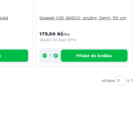
ická
Opasek CXS WASCO, pružný, černý, 110 cm
175,00 Kč
/
ks
144,63 Kč
bez DPH
u
Přidat do košíku
strana
z 1