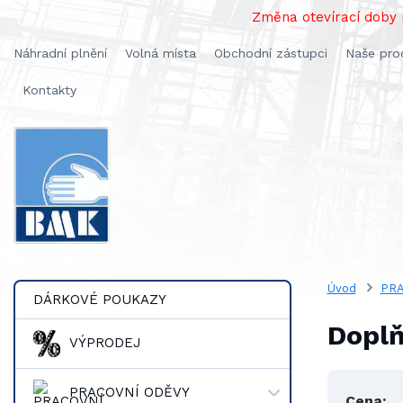
Změna otevírací doby n
Náhradní plnění
Volná místa
Obchodní zástupci
Naše pro
Kontakty
Úvod
PRA
DÁRKOVÉ POUKAZY
Dopl
VÝPRODEJ
PRACOVNÍ ODĚVY
Cena: