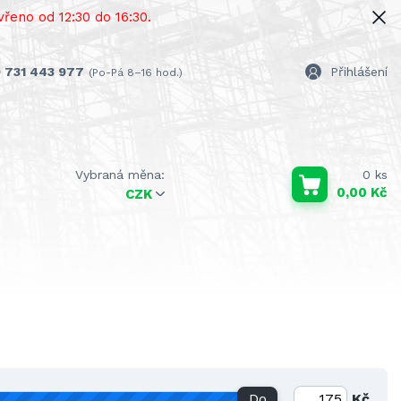
řeno od 12:30 do 16:30.
 731 443 977
Přihlášení
(Po-Pá 8–16 hod.)
0
ks
0,00 Kč
CZK
Do
Kč