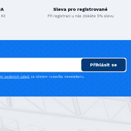
MA
Sleva pro registrované
 Kč
Při registraci u nás získáte 5% slevu
Přihlásit se
ím osobních údajů
za účelem rozesílky newsletteru.