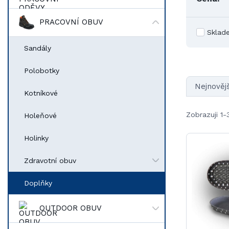
PRACOVNÍ OBUV
Sklad
Sandály
Polobotky
Nejnovějš
Kotníkové
Zobrazuji 1-
Holeňové
Holinky
Zdravotní obuv
Doplňky
OUTDOOR OBUV