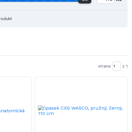
rodukt
strana
z 1