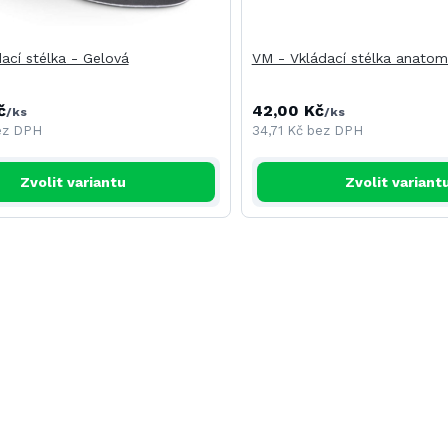
ací stélka - Gelová
VM - Vkládací stélka anatom
č
42,00 Kč
/
ks
/
ks
ez DPH
34,71 Kč
bez DPH
Zvolit variantu
Zvolit variant