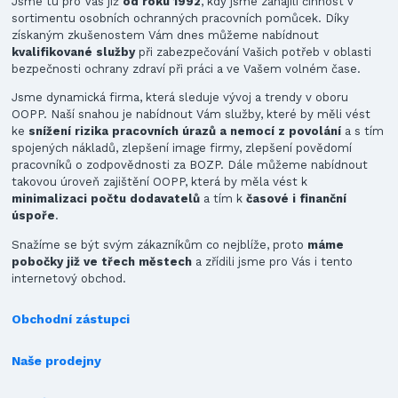
Jsme tu pro Vás již
od roku 1992
, kdy jsme zahájili činnost v
sortimentu osobních ochranných pracovních pomůcek. Díky
získaným zkušenostem Vám dnes můžeme nabídnout
kvalifikované služby
při zabezpečování Vašich potřeb v oblasti
bezpečnosti ochrany zdraví při práci a ve Vašem volném čase.
Jsme dynamická firma, která sleduje vývoj a trendy v oboru
OOPP. Naší snahou je nabídnout Vám služby, které by měli vést
ke
snížení rizika pracovních úrazů a nemocí z povolání
a s tím
spojených nákladů, zlepšení image firmy, zlepšení povědomí
pracovníků o zodpovědnosti za BOZP. Dále můžeme nabídnout
takovou úroveň zajištění OOPP, která by měla vést k
minimalizaci počtu dodavatelů
a tím k
časové i finanční
úspoře
.
Snažíme se být svým zákazníkům co nejblíže, proto
máme
pobočky již ve třech městech
a zřídili jsme pro Vás i tento
internetový obchod.
Obchodní zástupci
Naše prodejny