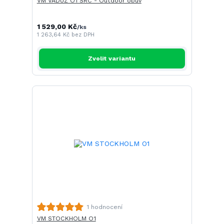
VM VADUZ O1 SRC - Outdoor obuv
1 529,00 Kč
/
ks
1 263,64 Kč
bez DPH
Zvolit variantu
1 hodnocení
VM STOCKHOLM O1