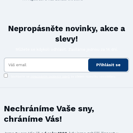
Nepropásněte novinky, akce a
slevy!
Můžete se kdykoli odhlásit. Zasíláme jednou za 14 dní.
Přihlásit se
Souhlasím se
zpracováním osobních údajů
za účelem rozesílky newsletteru.
Nechráníme Vaše sny,
chráníme Vás!