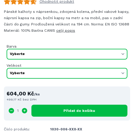
Ohodnotit produkt
Pánské kalhoty s náprsenkou, zdvojená kolena, přední vakové kapsy,
náprsní kapsa na zip, boční kapsy na metr a na mobil, pas v zadní
části do gumy. Prodloužená velikost na 194 cm. Norma: EN ISO 13688
Materiál: 100% Bavlna CANIS
celý popis
Barva
Velikost
604,00 Kč
/
ks
499,17 Kč
bez DPH
Přidat do košíku
Číslo produktu:
1030-006-XXX-XX