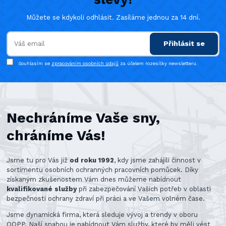
Můžete se kdykoli odhlásit. Zasíláme jednou za 14 dní.
Přihlásit se
Souhlasím se
zpracováním osobních údajů
za účelem rozesílky newsletteru.
Nechráníme Vaše sny,
chráníme Vás!
Jsme tu pro Vás již
od roku 1992
, kdy jsme zahájili činnost v
sortimentu osobních ochranných pracovních pomůcek. Díky
získaným zkušenostem Vám dnes můžeme nabídnout
kvalifikované služby
při zabezpečování Vašich potřeb v oblasti
bezpečnosti ochrany zdraví při práci a ve Vašem volném čase.
Jsme dynamická firma, která sleduje vývoj a trendy v oboru
OOPP. Naší snahou je nabídnout Vám služby, které by měli vést