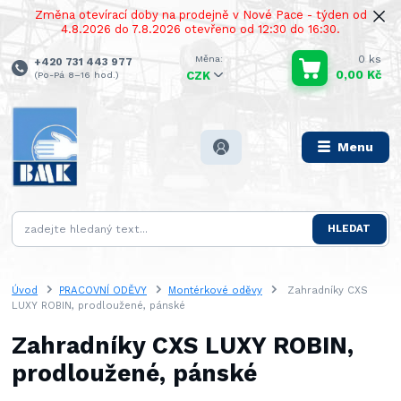
Změna otevírací doby na prodejně v Nové Pace - týden od
4.8.2026 do 7.8.2026 otevřeno od 12:30 do 16:30.
0
ks
+420 731 443 977
0,00 Kč
(Po-Pá 8–16 hod.)
CZK
Menu
HLEDAT
Úvod
PRACOVNÍ ODĚVY
Montérkové oděvy
Zahradníky CXS
LUXY ROBIN, prodloužené, pánské
Zahradníky CXS LUXY ROBIN,
prodloužené, pánské