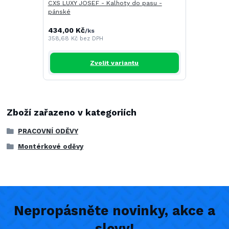
CXS LUXY JOSEF - Kalhoty do pasu -
pánské
434,00 Kč
/
ks
358,68 Kč
bez DPH
Zvolit variantu
Zboží zařazeno v kategoriích
PRACOVNÍ ODĚVY
Montérkové oděvy
Nepropásněte novinky, akce a
slevy!