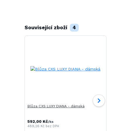
Související zboží
4
Blůza CXS LUXY DIANA - dámská
CXS LUXY JO
pánské
592,00 Kč
/
ks
489,26 Kč
bez DPH
434,00 Kč