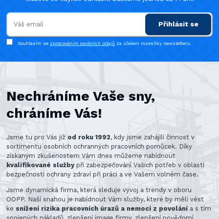
Přihlásit se
Souhlasím se
zpracováním osobních údajů
za účelem rozesílky newsletteru.
Nechráníme Vaše sny,
chráníme Vás!
Jsme tu pro Vás již
od roku 1992
, kdy jsme zahájili činnost v
sortimentu osobních ochranných pracovních pomůcek. Díky
získaným zkušenostem Vám dnes můžeme nabídnout
kvalifikované služby
při zabezpečování Vašich potřeb v oblasti
bezpečnosti ochrany zdraví při práci a ve Vašem volném čase.
Jsme dynamická firma, která sleduje vývoj a trendy v oboru
OOPP. Naší snahou je nabídnout Vám služby, které by měli vést
ke
snížení rizika pracovních úrazů a nemocí z povolání
a s tím
spojených nákladů, zlepšení image firmy, zlepšení povědomí