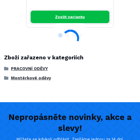
358,68 Kč
b
Zvolit variantu
Zboží zařazeno v kategoriích
PRACOVNÍ ODĚVY
Montérkové oděvy
Nepropásněte novinky, akce a
slevy!
Můžete se kdykoli odhlásit. Zasíláme jednou za 14 dní.