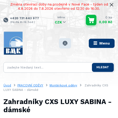
Změna otevírací doby na prodejně v Nové Pace - týden od
4.8.2026 do 7.8.2026 otevřeno od 12:30 do 16:30.
0
ks
+420 731 443 977
0,00 Kč
(Po-Pá 8–16 hod.)
CZK
Menu
HLEDAT
Úvod
PRACOVNÍ ODĚVY
Montérkové oděvy
Zahradníky CXS
LUXY SABINA - dámské
Zahradníky CXS LUXY SABINA -
dámské