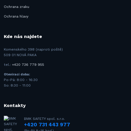
Ochrana zraku
Ochrana hlavy
Kde nás najdete
Komenského 398 (naproti poště)
509 01 NOVÁ PAKA
tel.:
+420 736 779 955
Otevírací doba:
Po-Pá: 8:00 - 16:30
So: 8:30 - 11:00
Kontakty
BMK SAFETY spol. s.r.o.
+420 731 443 977
(Po-Pá 8–16 hod.)