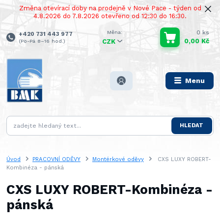
Změna otevírací doby na prodejně v Nové Pace - týden od
4.8.2026 do 7.8.2026 otevřeno od 12:30 do 16:30.
0
ks
+420 731 443 977
0,00 Kč
(Po-Pá 8–16 hod.)
CZK
Menu
HLEDAT
Úvod
PRACOVNÍ ODĚVY
Montérkové oděvy
CXS LUXY ROBERT-
Kombinéza - pánská
CXS LUXY ROBERT-Kombinéza -
pánská