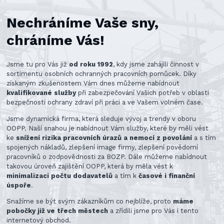
Nechráníme Vaše sny,
chráníme Vás!
Jsme tu pro Vás již
od roku 1992
, kdy jsme zahájili činnost v
sortimentu osobních ochranných pracovních pomůcek. Díky
získaným zkušenostem Vám dnes můžeme nabídnout
kvalifikované služby
při zabezpečování Vašich potřeb v oblasti
bezpečnosti ochrany zdraví při práci a ve Vašem volném čase.
Jsme dynamická firma, která sleduje vývoj a trendy v oboru
OOPP. Naší snahou je nabídnout Vám služby, které by měli vést
ke
snížení rizika pracovních úrazů a nemocí z povolání
a s tím
spojených nákladů, zlepšení image firmy, zlepšení povědomí
pracovníků o zodpovědnosti za BOZP. Dále můžeme nabídnout
takovou úroveň zajištění OOPP, která by měla vést k
minimalizaci počtu dodavatelů
a tím k
časové i finanční
úspoře
.
Snažíme se být svým zákazníkům co nejblíže, proto
máme
pobočky již ve třech městech
a zřídili jsme pro Vás i tento
internetový obchod.