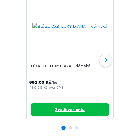
Blůza CXS LUXY DIANA - dámská
CXS LUXY JO
pánské
592,00 Kč
/
ks
489,26 Kč
bez DPH
434,00 Kč
358,68 Kč
b
Zvolit variantu