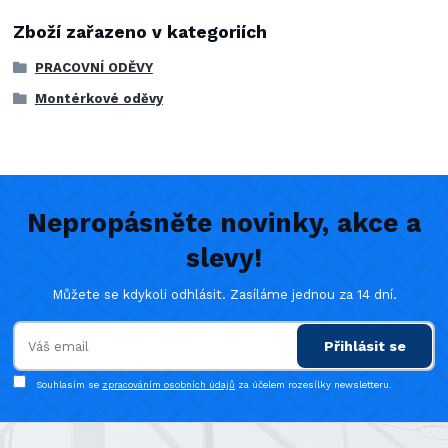
Zboží zařazeno v kategoriích
PRACOVNÍ ODĚVY
Montérkové oděvy
Nepropásněte novinky, akce a
slevy!
Můžete se kdykoli odhlásit. Zasíláme jednou za 14 dní.
Přihlásit se
Souhlasím se
zpracováním osobních údajů
za účelem rozesílky newsletteru.