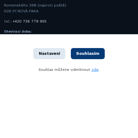
Komenského 398 (naproti poště)
509 01 NOVÁ PAKA
tel.:
+420 736 779 955
Otevírací doba:
Po-Pá: 8:00 - 16:30
So: 8:30 - 11:00
Souhlasím
Nastavení
Kontakty
Souhlas můžete odmítnout
zde
.
BMK SAFETY spol. s.r.o.
+420 731 443 977
(Po-Pá 8–16 hod.)
info@bmk.cz