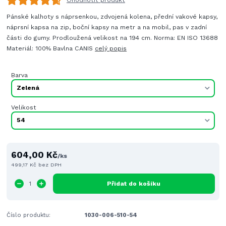
Pánské kalhoty s náprsenkou, zdvojená kolena, přední vakové kapsy,
náprsní kapsa na zip, boční kapsy na metr a na mobil, pas v zadní
části do gumy. Prodloužená velikost na 194 cm. Norma: EN ISO 13688
Materiál: 100% Bavlna CANIS
celý popis
Barva
Velikost
604,00 Kč
/
ks
499,17 Kč
bez DPH
Přidat do košíku
Číslo produktu:
1030-006-510-54