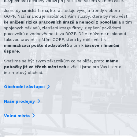
bezpečnosti ochrany zdraví při práci a ve Vašem volném čase.
Jsme dynamická firma, která sleduje vývoj a trendy v oboru
OOPP. Naší snahou je nabídnout Vám služby, které by měli vést
ke
snížení rizika pracovních úrazů a nemocí z povolání
a s tím
spojených nákladů, zlepšení image firmy, zlepšení povědomí
pracovníků o zodpovědnosti za BOZP. Dále můžeme nabídnout
takovou úroveň zajištění OOPP, která by měla vést k
minimalizaci počtu dodavatelů
a tím k
časové i finanční
úspoře
.
Snažíme se být svým zákazníkům co nejblíže, proto
máme
pobočky již ve třech městech
a zřídili jsme pro Vás i tento
internetový obchod.
Obchodní zástupci
Naše prodejny
Volná místa