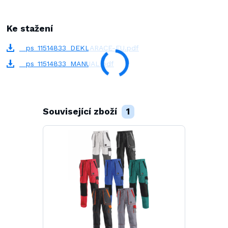
Ke stažení
_ps_11514833_DEKLARACE-EU.pdf
_ps_11514833_MANUAL.pdf
Související zboží
1