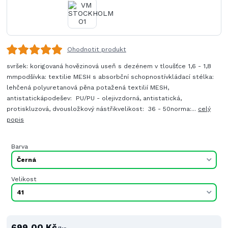
Ohodnotit produkt
svršek: korigovaná hovězinová useň s dezénem v tloušťce 1,6 - 1,8
mmpodšívka: textilie MESH s absorbční schopnostívkládací stélka:
lehčená polyuretanová pěna potažená textilií MESH,
antistatickápodešev: PU/PU - olejivzdorná, antistatická,
protiskluzová, dvousložkový nástřikvelikost: 36 - 50norma:...
celý
popis
Barva
Velikost
699,00 Kč