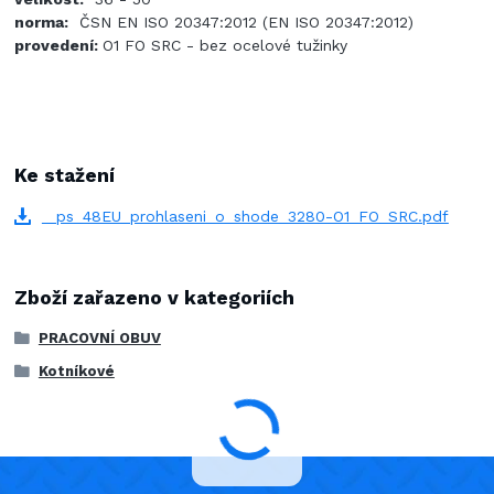
norma:
ČSN EN ISO 20347:2012 (EN ISO 20347:2012)
provedení:
O1 FO SRC - bez ocelové tužinky
Ke stažení
_ps_48EU_prohlaseni_o_shode_3280-O1_FO_SRC.pdf
Zboží zařazeno v kategoriích
PRACOVNÍ OBUV
Kotníkové