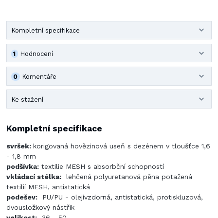
Kompletní specifikace
1
Hodnocení
0
Komentáře
Ke stažení
Kompletní specifikace
svršek:
korigovaná hovězinová useň s dezénem v tloušťce 1,6
- 1,8 mm
podšívka:
textilie MESH s absorbční schopností
vkládací stélka:
lehčená polyuretanová pěna potažená
textilií MESH, antistatická
podešev:
PU/PU - olejivzdorná, antistatická, protiskluzová,
dvousložkový nástřik
velikost:
36 - 50