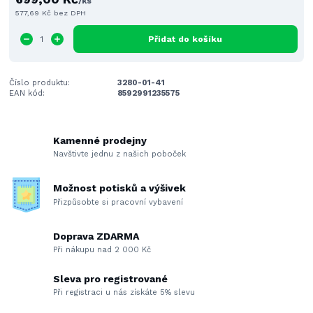
/
ks
577,69 Kč
bez DPH
Přidat do košíku
Číslo produktu:
3280-01-41
EAN kód:
8592991235575
Kamenné prodejny
Navštivte jednu z našich poboček
Možnost potisků a výšivek
Přizpůsobte si pracovní vybavení
Doprava ZDARMA
Při nákupu nad 2 000 Kč
Sleva pro registrované
Při registraci u nás získáte 5% slevu