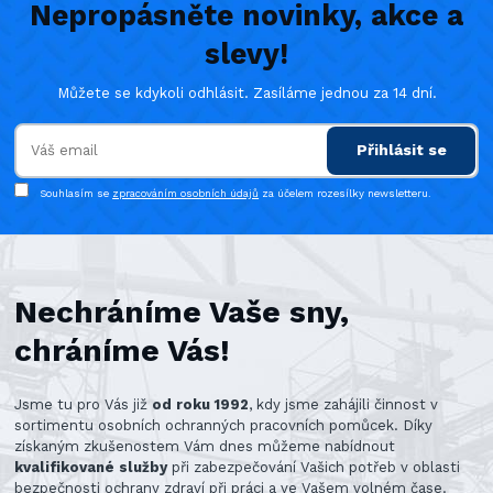
Nepropásněte novinky, akce a
slevy!
Můžete se kdykoli odhlásit. Zasíláme jednou za 14 dní.
Přihlásit se
Souhlasím se
zpracováním osobních údajů
za účelem rozesílky newsletteru.
Nechráníme Vaše sny,
chráníme Vás!
Jsme tu pro Vás již
od roku 1992
, kdy jsme zahájili činnost v
sortimentu osobních ochranných pracovních pomůcek. Díky
získaným zkušenostem Vám dnes můžeme nabídnout
kvalifikované služby
při zabezpečování Vašich potřeb v oblasti
bezpečnosti ochrany zdraví při práci a ve Vašem volném čase.