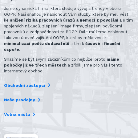
Jsme dynamická firma, která sleduje vývoj a trendy v oboru
OOPP. Naší snahou je nabídnout Vám služby, které by měli vést
ke
snížení rizika pracovních úrazů a nemocí z povolání
a s tím
spojených nákladů, zlepšení image firmy, zlepšení povědomí
pracovníků o zodpovědnosti za BOZP. Dále můžeme nabídnout
takovou úroveň zajištění OOPP, která by měla vést k
minimalizaci počtu dodavatelů
a tím k
časové i finanční
úspoře
.
Snažíme se být svým zákazníkům co nejblíže, proto
máme
pobočky již ve třech městech
a zřídili jsme pro Vás i tento
internetový obchod.
Obchodní zástupci
Naše prodejny
Volná místa