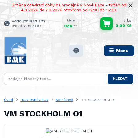
Změna otevírací doby na prodejně v Nové Pace - týden od
4.8.2026 do 7.8.2026 otevřeno od 12:30 do 16:30.
0
ks
+420 731 443 977
0,00 Kč
(Po-Pá 8–16 hod.)
CZK
Menu
HLEDAT
Úvod
PRACOVNÍ OBUV
Kotníkové
VM STOCKHOLM O1
VM STOCKHOLM O1