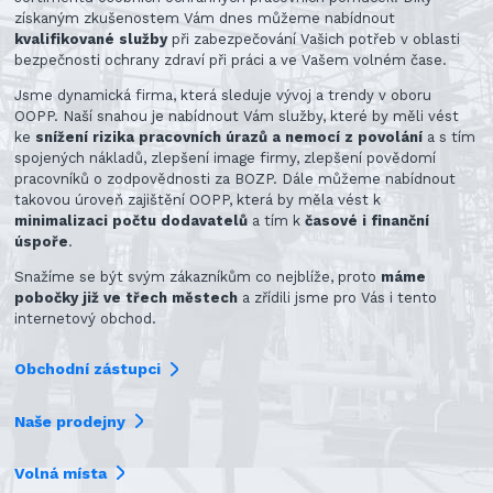
získaným zkušenostem Vám dnes můžeme nabídnout
kvalifikované služby
při zabezpečování Vašich potřeb v oblasti
bezpečnosti ochrany zdraví při práci a ve Vašem volném čase.
Jsme dynamická firma, která sleduje vývoj a trendy v oboru
OOPP. Naší snahou je nabídnout Vám služby, které by měli vést
ke
snížení rizika pracovních úrazů a nemocí z povolání
a s tím
spojených nákladů, zlepšení image firmy, zlepšení povědomí
pracovníků o zodpovědnosti za BOZP. Dále můžeme nabídnout
takovou úroveň zajištění OOPP, která by měla vést k
minimalizaci počtu dodavatelů
a tím k
časové i finanční
úspoře
.
Snažíme se být svým zákazníkům co nejblíže, proto
máme
pobočky již ve třech městech
a zřídili jsme pro Vás i tento
internetový obchod.
Obchodní zástupci
Naše prodejny
Volná místa