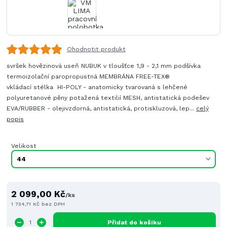
Ohodnotit produkt
svršek hovězinová useň NUBUK v tloušťce 1,9 - 2,1 mm podšívka
termoizolační paropropustná MEMBRÁNA FREE-TEX®
vkládací stélka HI-POLY - anatomicky tvarovaná s lehčené
polyuretanové pěny potažená textilií MESH, antistatická podešev
EVA/RUBBER - olejivzdorná, antistatická, protiskluzová, lep...
celý
popis
Velikost
2 099,00 Kč
/
ks
1 734,71 Kč
bez DPH
Přidat do košíku