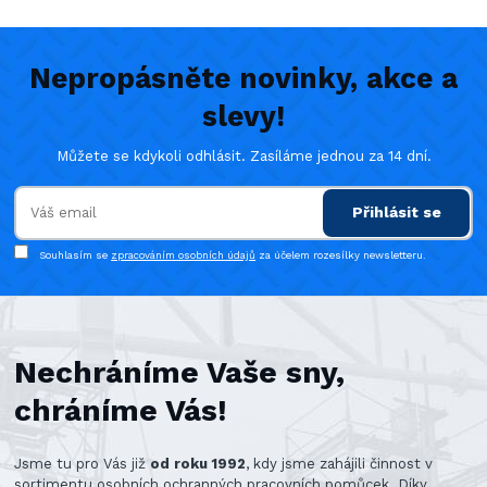
Nepropásněte novinky, akce a
slevy!
Můžete se kdykoli odhlásit. Zasíláme jednou za 14 dní.
Přihlásit se
Souhlasím se
zpracováním osobních údajů
za účelem rozesílky newsletteru.
Nechráníme Vaše sny,
chráníme Vás!
Jsme tu pro Vás již
od roku 1992
, kdy jsme zahájili činnost v
sortimentu osobních ochranných pracovních pomůcek. Díky