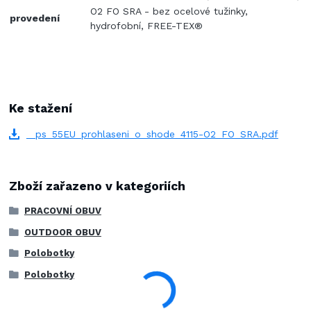
O2 FO SRA - bez ocelové tužinky,
provedení
hydrofobní, FREE-TEX®
Ke stažení
_ps_55EU_prohlaseni_o_shode_4115-O2_FO_SRA.pdf
Zboží zařazeno v kategoriích
PRACOVNÍ OBUV
OUTDOOR OBUV
Polobotky
Polobotky