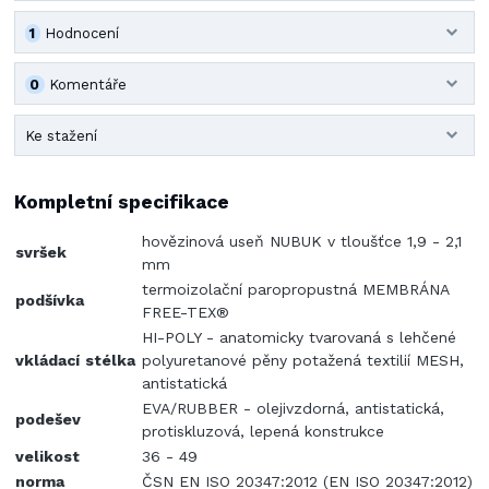
1
Hodnocení
0
Komentáře
Ke stažení
Kompletní specifikace
hovězinová useň NUBUK v tloušťce 1,9 - 2,1
svršek
mm
termoizolační paropropustná MEMBRÁNA
podšívka
FREE-TEX®
HI-POLY - anatomicky tvarovaná s lehčené
vkládací
stélka
polyuretanové pěny potažená textilií MESH,
antistatická
EVA/RUBBER - olejivzdorná, antistatická,
podešev
protiskluzová, lepená konstrukce
velikost
36 - 49
norma
ČSN EN ISO 20347:2012 (EN ISO 20347:2012)