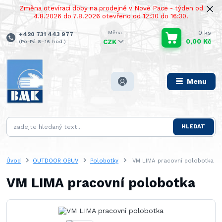
Změna otevírací doby na prodejně v Nové Pace - týden od
4.8.2026 do 7.8.2026 otevřeno od 12:30 do 16:30.
0
ks
+420 731 443 977
0,00 Kč
(Po-Pá 8–16 hod.)
CZK
Menu
HLEDAT
Úvod
OUTDOOR OBUV
Polobotky
VM LIMA pracovní polobotka
VM LIMA pracovní polobotka