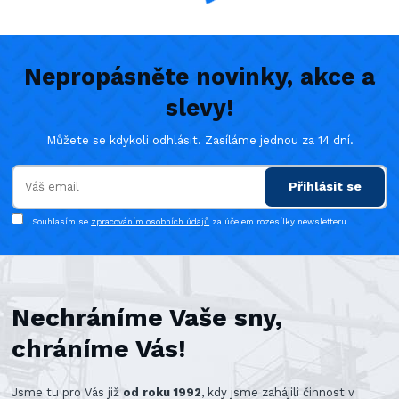
Nepropásněte novinky, akce a
slevy!
Můžete se kdykoli odhlásit. Zasíláme jednou za 14 dní.
Přihlásit se
Souhlasím se
zpracováním osobních údajů
za účelem rozesílky newsletteru.
Nechráníme Vaše sny,
chráníme Vás!
Jsme tu pro Vás již
od roku 1992
, kdy jsme zahájili činnost v