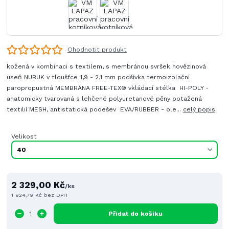
Ohodnotit produkt
kožená v kombinaci s textilem, s membránou svršek hovězinová
useň NUBUK v tloušťce 1,9 - 2,1 mm podšívka termoizolační
paropropustná MEMBRÁNA FREE-TEX® vkládací stélka HI-POLY -
anatomicky tvarovaná s lehčené polyuretanové pěny potažená
textilií MESH, antistatická podešev EVA/RUBBER - ole...
celý popis
Velikost
2 329,00 Kč
/
ks
1 924,79 Kč
bez DPH
Přidat do košíku