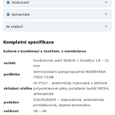
0
Hodnocení
0
Komentáře
Ke stažení
Kompletní specifikace
kožená v kombinaci s textilem, s membránou
hovězinová useň NUBUK v tloušťce 1,9 - 2,1
svršek
mm
termoizolační paropropustná MEMBRÁNA
podšívka
FREE-TEX®
HI-POLY - anatomicky tvarovaná s lehčené
vkládací
stélka
polyuretanové pěny potažená textilií MESH,
antistatická
EVA/RUBBER - olejivzdorná, antistatická,
podešev
protiskluzová, lepená konstrukce
velikost
36 - 49