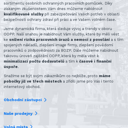
sortimentu osobních ochranných pracovních pomůcek. Díky
získaným zkušenostem Vám dnes můžeme nabídnout
kvalifikované služby
při zabezpečování Vašich potřeb v oblasti
bezpečnosti ochrany zdraví při práci a ve Vašem volném čase.
Jsme dynamická firma, která sleduje vývoj a trendy v oboru
OOPP. Naší snahou je nabídnout Vám služby, které by měli vést
ke
snížení rizika pracovních úrazů a nemocí z povolání
a s tím
spojených nákladů, zlepšení image firmy, zlepšení povědomí
pracovníků o zodpovědnosti za BOZP. Dále můžeme nabídnout
takovou úroveň zajištění OOPP, která by měla vést k
minimalizaci počtu dodavatelů
a tím k
časové i finanční
úspoře
.
Snažíme se být svým zákazníkům co nejblíže, proto
máme
pobočky již ve třech městech
a zřídili jsme pro Vás i tento
internetový obchod.
Obchodní zástupci
Naše prodejny
Volná místa