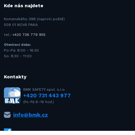
Kde nás najdete
Komenského 398 (naproti poště)
509 01 NOVÁ PAKA
tel.:
+420 736 779 955
Otevírací doba:
Po-Pá: 8:00 - 16:30
So: 8:30 - 11:00
Kontakty
BMK SAFETY spol. s.r.o.
+420 731 443 977
(Po-Pá 8–16 hod.)
info@bmk.cz