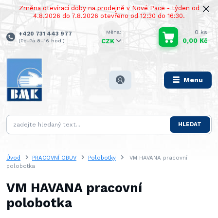
Změna otevírací doby na prodejně v Nové Pace - týden od
4.8.2026 do 7.8.2026 otevřeno od 12:30 do 16:30.
0
ks
+420 731 443 977
0,00 Kč
(Po-Pá 8–16 hod.)
CZK
Menu
HLEDAT
Úvod
PRACOVNÍ OBUV
Polobotky
VM HAVANA pracovní
polobotka
VM HAVANA pracovní
polobotka