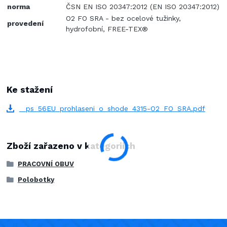
norma
ČSN EN ISO 20347:2012 (EN ISO 20347:2012)
O2 FO SRA - bez ocelové tužinky,
provedení
hydrofobní, FREE-TEX®
Ke stažení
_ps_56EU_prohlaseni_o_shode_4315-O2_FO_SRA.pdf
Zboží zařazeno v kategoriích
PRACOVNÍ OBUV
Polobotky