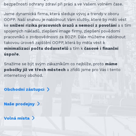
bezpečnosti ochrany zdraví při práci a ve Vašem volném čase.
Jsme dynamická firma, která sleduje vývoj a trendy v oboru
OOPP. Naší snahou je nabídnout Vám služby, které by měli vést
ke
snížení rizika pracovních úrazů a nemocí z povolání
a s tím
spojených nákladů, zlepšení image firmy, zlepšení povědomí
pracovníků o zodpovědnosti za BOZP. Dále můžeme nabídnout
takovou úroveň zajištění OOPP, která by měla vést k
minimalizaci počtu dodavatelů
a tím k
časové i finanční
úspoře
.
Snažíme se být svým zákazníkům co nejblíže, proto
máme
pobočky již ve třech městech
a zřídili jsme pro Vás i tento
internetový obchod.
Obchodní zástupci
Naše prodejny
Volná místa