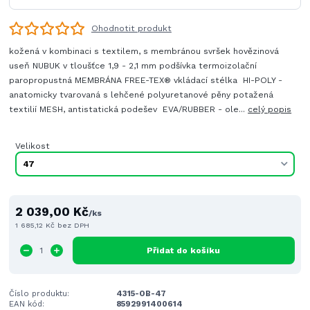
Ohodnotit produkt
kožená v kombinaci s textilem, s membránou svršek hovězinová
useň NUBUK v tloušťce 1,9 - 2,1 mm podšívka termoizolační
paropropustná MEMBRÁNA FREE-TEX® vkládací stélka HI-POLY -
anatomicky tvarovaná s lehčené polyuretanové pěny potažená
textilií MESH, antistatická podešev EVA/RUBBER - ole...
celý popis
Velikost
2 039,00 Kč
/
ks
1 685,12 Kč
bez DPH
Přidat do košíku
Číslo produktu:
4315-OB-47
EAN kód:
8592991400614