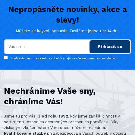
Nepropásněte novinky, akce a
slevy!
Můžete se kdykoli odhlásit. Zasíláme jednou za 14 dní.
Přihlásit se
Souhlasím se
zpracováním osobních údajů
za účelem rozesílky newsletteru.
Nechráníme Vaše sny,
chráníme Vás!
Jsme tu pro Vás již
od roku 1992
, kdy jsme zahájili činnost v
sortimentu osobních ochranných pracovních pomůcek. Díky
získaným zkušenostem Vám dnes můžeme nabídnout
kvalifikované služby
při zabezpečování Vašich potřeb v oblasti