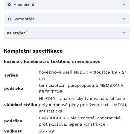
0
Hodnocení
0
Komentáře
Ke stažení
Kompletní specifikace
kožená v kombinaci s textilem, s membránou
hovězinová useň NUBUK v tloušťce 1,9 - 2,1
svršek
mm
termoizolační paropropustná MEMBRÁNA
podšívka
FREE-TEX®
HI-POLY - anatomicky tvarovaná s lehčené
vkládací
stélka
polyuretanové pěny potažená textilií MESH,
antistatická
EVA/RUBBER - olejivzdorná, antistatická,
podešev
protiskluzová, lepená konstrukce
velikost
36 - 49