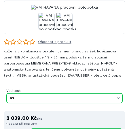
Ohodnotit produkt
kožená v kombinaci s textilem, s membránou svršek hovězinová
useň NUBUK v tloušťce 1,9 - 2,1 mm podšívka termoizolační
paropropustná MEMBRÁNA FREE-TEX® vkládací stélka HI-POLY -
anatomicky tvarovaná s lehčené polyuretanové pěny potažená
textilií MESH, antistatická podešev EVA/RUBBER - ole...
celý popis
Velikost
2 039,00 Kč
/
ks
1 685,12 Kč
bez DPH