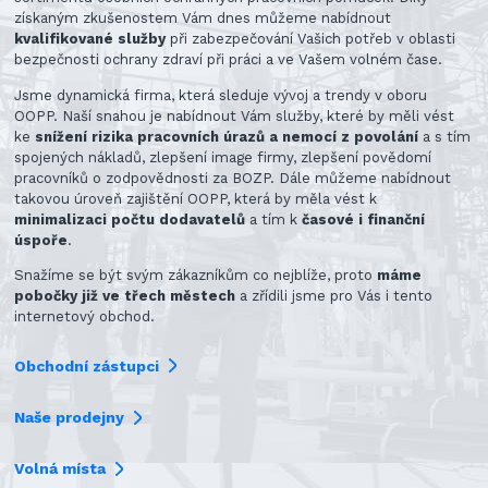
získaným zkušenostem Vám dnes můžeme nabídnout
kvalifikované služby
při zabezpečování Vašich potřeb v oblasti
bezpečnosti ochrany zdraví při práci a ve Vašem volném čase.
Jsme dynamická firma, která sleduje vývoj a trendy v oboru
OOPP. Naší snahou je nabídnout Vám služby, které by měli vést
ke
snížení rizika pracovních úrazů a nemocí z povolání
a s tím
spojených nákladů, zlepšení image firmy, zlepšení povědomí
pracovníků o zodpovědnosti za BOZP. Dále můžeme nabídnout
takovou úroveň zajištění OOPP, která by měla vést k
minimalizaci počtu dodavatelů
a tím k
časové i finanční
úspoře
.
Snažíme se být svým zákazníkům co nejblíže, proto
máme
pobočky již ve třech městech
a zřídili jsme pro Vás i tento
internetový obchod.
Obchodní zástupci
Naše prodejny
Volná místa