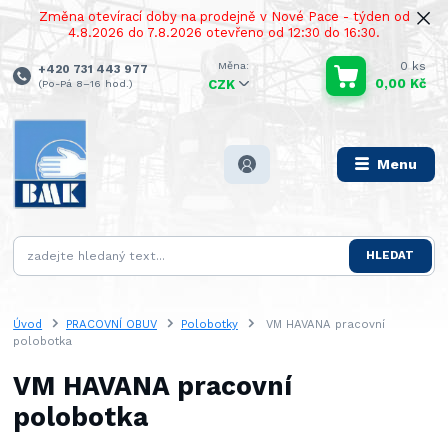
Změna otevírací doby na prodejně v Nové Pace - týden od
4.8.2026 do 7.8.2026 otevřeno od 12:30 do 16:30.
0
ks
+420 731 443 977
0,00 Kč
(Po-Pá 8–16 hod.)
CZK
Menu
HLEDAT
Úvod
PRACOVNÍ OBUV
Polobotky
VM HAVANA pracovní
polobotka
VM HAVANA pracovní
polobotka