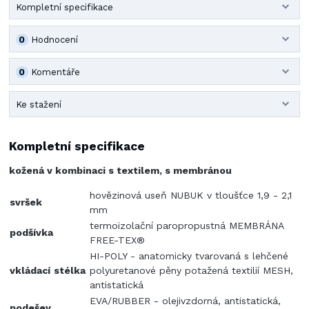
Kompletní specifikace
0
Hodnocení
0
Komentáře
Ke stažení
Kompletní specifikace
kožená v kombinaci s textilem, s membránou
hovězinová useň NUBUK v tloušťce 1,9 - 2,1
svršek
mm
termoizolační paropropustná MEMBRÁNA
podšívka
FREE-TEX®
HI-POLY - anatomicky tvarovaná s lehčené
vkládací
stélka
polyuretanové pěny potažená textilií MESH,
antistatická
EVA/RUBBER - olejivzdorná, antistatická,
podešev