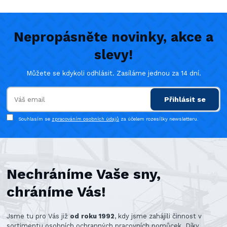
Nepropásněte novinky, akce a
slevy!
Můžete se kdykoli odhlásit. Zasíláme jednou za 14 dní.
Přihlásit se
Souhlasím se
zpracováním osobních údajů
za účelem rozesílky newsletteru.
Nechráníme Vaše sny,
chráníme Vás!
Jsme tu pro Vás již
od roku 1992
, kdy jsme zahájili činnost v
sortimentu osobních ochranných pracovních pomůcek. Díky