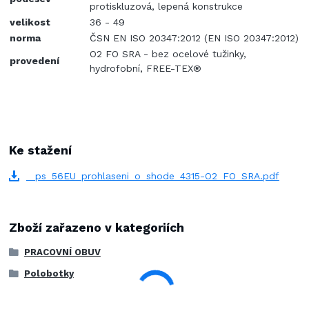
protiskluzová, lepená konstrukce
velikost
36 - 49
norma
ČSN EN ISO 20347:2012 (EN ISO 20347:2012)
O2 FO SRA - bez ocelové tužinky,
provedení
hydrofobní, FREE-TEX®
Ke stažení
_ps_56EU_prohlaseni_o_shode_4315-O2_FO_SRA.pdf
Zboží zařazeno v kategoriích
PRACOVNÍ OBUV
Polobotky