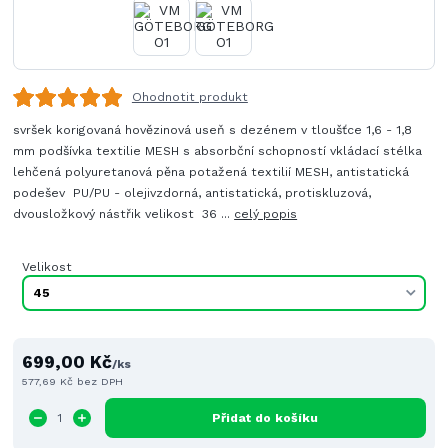
Ohodnotit produkt
svršek korigovaná hovězinová useň s dezénem v tloušťce 1,6 - 1,8
mm podšívka textilie MESH s absorbční schopností vkládací stélka
lehčená polyuretanová pěna potažená textilií MESH, antistatická
podešev PU/PU - olejivzdorná, antistatická, protiskluzová,
dvousložkový nástřik velikost 36 ...
celý popis
Velikost
699,00 Kč
/
ks
577,69 Kč
bez DPH
Přidat do košíku