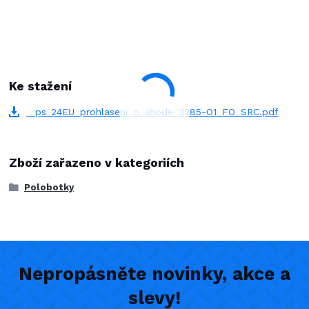
Ke stažení
_ps_24EU_prohlaseni_o_shode_3285-O1_FO_SRC.pdf
Zboží zařazeno v kategoriích
Polobotky
Nepropásněte novinky, akce a
slevy!