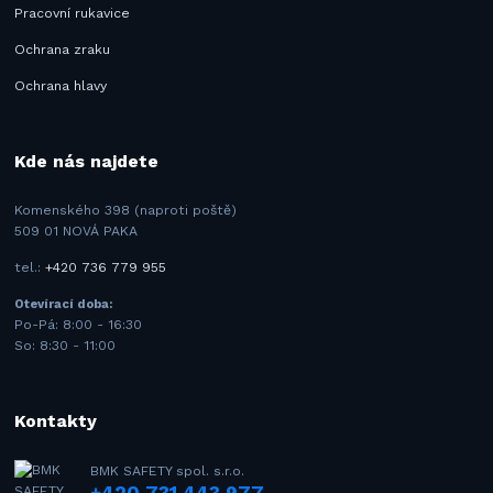
Pracovní rukavice
Ochrana zraku
Ochrana hlavy
Kde nás najdete
Komenského 398 (naproti poště)
509 01 NOVÁ PAKA
tel.:
+420 736 779 955
Otevírací doba:
Po-Pá: 8:00 - 16:30
So: 8:30 - 11:00
Kontakty
BMK SAFETY spol. s.r.o.
+420 731 443 977