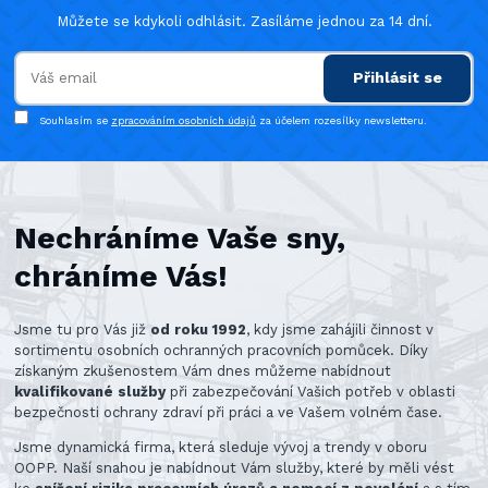
Můžete se kdykoli odhlásit. Zasíláme jednou za 14 dní.
Přihlásit se
Souhlasím se
zpracováním osobních údajů
za účelem rozesílky newsletteru.
Nechráníme Vaše sny,
chráníme Vás!
Jsme tu pro Vás již
od roku 1992
, kdy jsme zahájili činnost v
sortimentu osobních ochranných pracovních pomůcek. Díky
získaným zkušenostem Vám dnes můžeme nabídnout
kvalifikované služby
při zabezpečování Vašich potřeb v oblasti
bezpečnosti ochrany zdraví při práci a ve Vašem volném čase.
Jsme dynamická firma, která sleduje vývoj a trendy v oboru
OOPP. Naší snahou je nabídnout Vám služby, které by měli vést