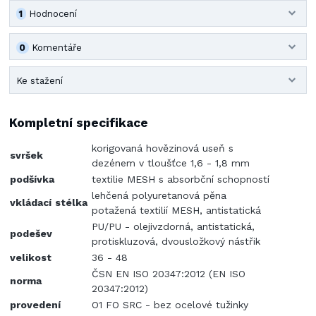
1
Hodnocení
0
Komentáře
Ke stažení
Kompletní specifikace
korigovaná hovězinová useň s
svršek
dezénem v tloušťce 1,6 - 1,8 mm
podšívka
textilie MESH s absorbční schopností
lehčená polyuretanová pěna
vkládací
stélka
potažená textilií MESH, antistatická
PU/PU - olejivzdorná, antistatická,
podešev
protiskluzová, dvousložkový nástřik
velikost
36 - 48
ČSN EN ISO 20347:2012 (EN ISO
norma
20347:2012)
provedení
O1 FO SRC - bez ocelové tužinky