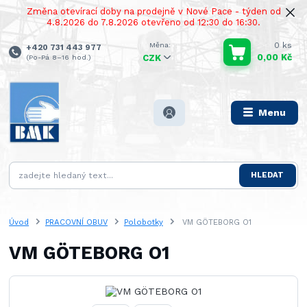
Změna otevírací doby na prodejně v Nové Pace - týden od
4.8.2026 do 7.8.2026 otevřeno od 12:30 do 16:30.
0
ks
+420 731 443 977
0,00 Kč
(Po-Pá 8–16 hod.)
CZK
Menu
HLEDAT
Úvod
PRACOVNÍ OBUV
Polobotky
VM GÖTEBORG O1
VM GÖTEBORG O1