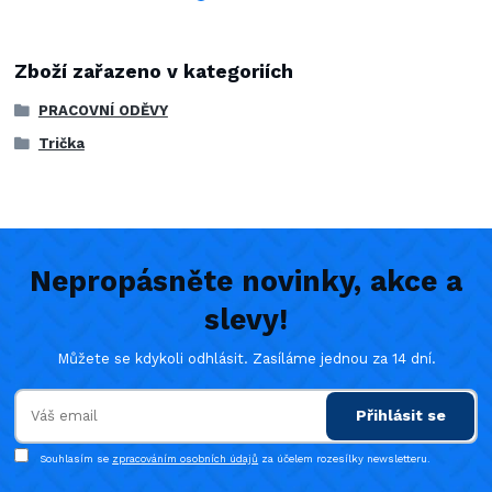
Zboží zařazeno v kategoriích
PRACOVNÍ ODĚVY
Trička
Nepropásněte novinky, akce a
slevy!
Můžete se kdykoli odhlásit. Zasíláme jednou za 14 dní.
Přihlásit se
Souhlasím se
zpracováním osobních údajů
za účelem rozesílky newsletteru.