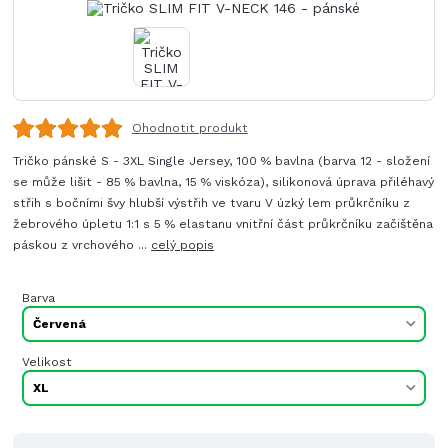
Ohodnotit produkt
Tričko pánské S - 3XL Single Jersey, 100 % bavlna (barva 12 - složení
se může lišit - 85 % bavlna, 15 % viskóza), silikonová úprava přiléhavý
střih s bočními švy hlubší výstřih ve tvaru V úzký lem průkrčníku z
žebrového úpletu 1:1 s 5 % elastanu vnitřní část průkrčníku začištěna
páskou z vrchového ...
celý popis
Barva
Velikost