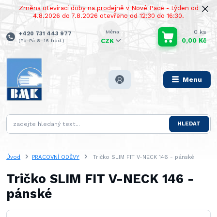
Změna otevírací doby na prodejně v Nové Pace - týden od
4.8.2026 do 7.8.2026 otevřeno od 12:30 do 16:30.
0
ks
+420 731 443 977
0,00 Kč
(Po-Pá 8–16 hod.)
CZK
Menu
HLEDAT
Úvod
PRACOVNÍ ODĚVY
Tričko SLIM FIT V-NECK 146 - pánské
Tričko SLIM FIT V-NECK 146 -
pánské