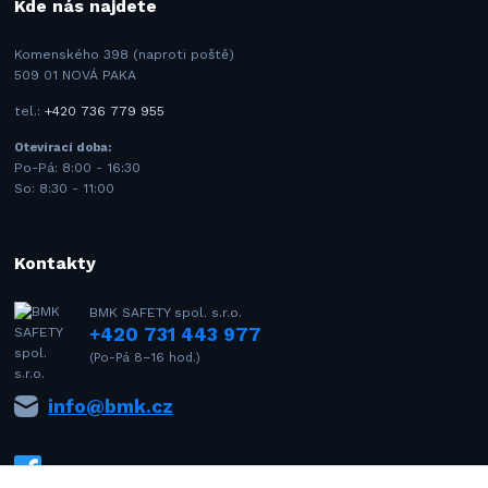
Kde nás najdete
Komenského 398 (naproti poště)
509 01 NOVÁ PAKA
tel.:
+420 736 779 955
Otevírací doba:
Po-Pá: 8:00 - 16:30
So: 8:30 - 11:00
Kontakty
BMK SAFETY spol. s.r.o.
+420 731 443 977
(Po-Pá 8–16 hod.)
info@bmk.cz