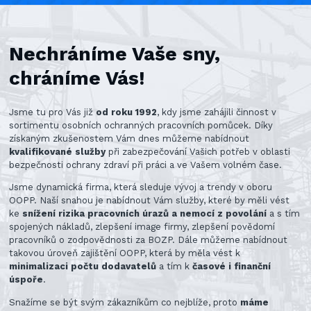
Nechráníme Vaše sny,
chráníme Vás!
Jsme tu pro Vás již
od roku 1992
, kdy jsme zahájili činnost v
sortimentu osobních ochranných pracovních pomůcek. Díky
získaným zkušenostem Vám dnes můžeme nabídnout
kvalifikované služby
při zabezpečování Vašich potřeb v oblasti
bezpečnosti ochrany zdraví při práci a ve Vašem volném čase.
Jsme dynamická firma, která sleduje vývoj a trendy v oboru
OOPP. Naší snahou je nabídnout Vám služby, které by měli vést
ke
snížení rizika pracovních úrazů a nemocí z povolání
a s tím
spojených nákladů, zlepšení image firmy, zlepšení povědomí
pracovníků o zodpovědnosti za BOZP. Dále můžeme nabídnout
takovou úroveň zajištění OOPP, která by měla vést k
minimalizaci počtu dodavatelů
a tím k
časové i finanční
úspoře
.
Snažíme se být svým zákazníkům co nejblíže, proto
máme