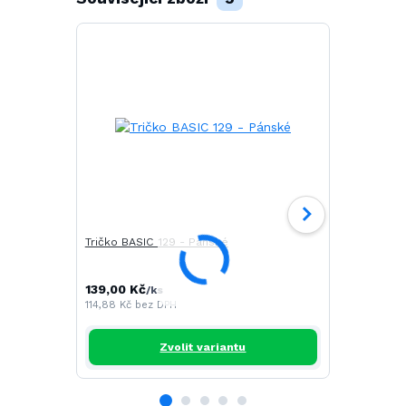
Tričko BASIC 129 - Pánské
Tričko CAM
139,00 Kč
196,00 Kč
/
ks
/
114,88 Kč
bez DPH
161,98 Kč
be
Zvolit variantu