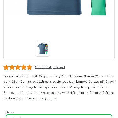
Ohodnotit produkt
Tričko pánské S - 3XL Single Jersey, 100 % bavlna (barva 12 - složení
se může lišit - 85 % bavlna, 15 % viskóza), silikonová úprava přiléhavý
střih s bočními švy hlubší výstřih ve tvaru V úzký lem průkrčníku z
žebrového úpletu 1:1 s 5 % elastanu vnitřní část průkrčníku začištěna
páskou z vrchového ...
celý popis
Barva