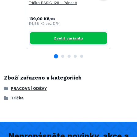
Tričko BASIC 129 - Pánské
Tričko CAM
139,00 Kč
196,00 Kč
/
ks
/
114,88 Kč
bez DPH
161,98 Kč
be
Zvolit variantu
Zboží zařazeno v kategoriích
PRACOVNÍ ODĚVY
Trička
Nepropásněte novinky, akce a