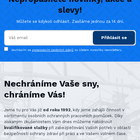
slevy!
Můžete se kdykoli odhlásit. Zasíláme jednou za 14 dní.
Přihlásit se
Souhlasím se
zpracováním osobních údajů
za účelem rozesílky newsletteru.
Nechráníme Vaše sny,
chráníme Vás!
Jsme tu pro Vás již
od roku 1992
, kdy jsme zahájili činnost v
sortimentu osobních ochranných pracovních pomůcek. Díky
získaným zkušenostem Vám dnes můžeme nabídnout
kvalifikované služby
při zabezpečování Vašich potřeb v oblasti
bezpečnosti ochrany zdraví při práci a ve Vašem volném čase.