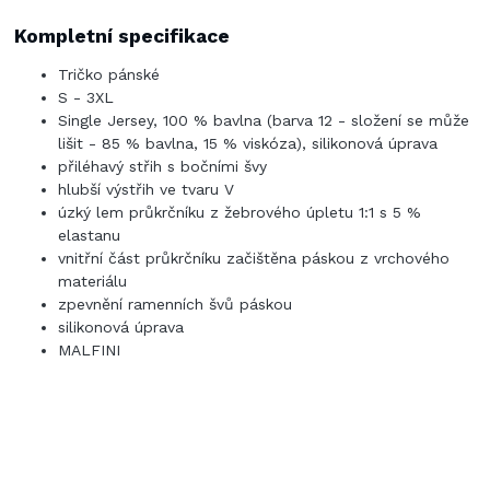
Kompletní specifikace
Tričko pánské
S - 3XL
Single Jersey, 100 % bavlna (barva 12 - složení se může
lišit - 85 % bavlna, 15 % viskóza), silikonová úprava
přiléhavý střih s bočními švy
hlubší výstřih ve tvaru V
úzký lem průkrčníku z žebrového úpletu 1:1 s 5 %
elastanu
vnitřní část průkrčníku začištěna páskou z vrchového
materiálu
zpevnění ramenních švů páskou
silikonová úprava
MALFINI