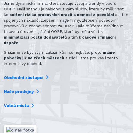
Jsme dynamická firma, která sleduje vývoj a trendy v oboru
OOPP. Naší snahou je nabídnout Vám služby, které by měli vést
ke
snížení rizika pracovních úrazů a nemocí z povolání
a s tím
spojených nákladů, zlepšení image firmy, zlepšení povědomí
pracovníků o zodpovědnosti za BOZP. Dále můžeme nabídnout
takovou úroveň zajištění OOPP, která by měla vést k
minimalizaci počtu dodavatelů
a tím k
časové i finanční
úspoře
.
Snažíme se být svým zákazníkům co nejblíže, proto
máme
pobočky již ve třech městech
a zřídili jsme pro Vás i tento
internetový obchod.
Obchodní zástupci
Naše prodejny
Volná místa