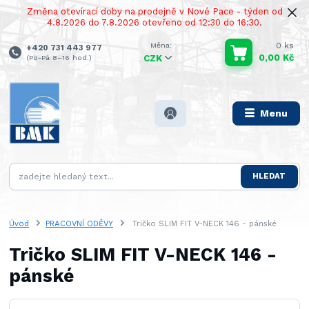
Změna otevírací doby na prodejně v Nové Pace - týden od
4.8.2026 do 7.8.2026 otevřeno od 12:30 do 16:30.
0
ks
+420 731 443 977
0,00 Kč
(Po-Pá 8–16 hod.)
CZK
Menu
HLEDAT
Úvod
PRACOVNÍ ODĚVY
Tričko SLIM FIT V-NECK 146 - pánské
Tričko SLIM FIT V-NECK 146 -
pánské