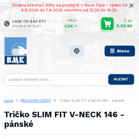
Změna otevírací doby na prodejně v Nové Pace - týden od
4.8.2026 do 7.8.2026 otevřeno od 12:30 do 16:30.
0
ks
+420 731 443 977
0,00 Kč
(Po-Pá 8–16 hod.)
CZK
Menu
HLEDAT
Úvod
PRACOVNÍ ODĚVY
Tričko SLIM FIT V-NECK 146 - pánské
Tričko SLIM FIT V-NECK 146 -
pánské