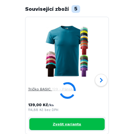
Související zboží
5
Tričko BASIC 129 - Pánské
Tričko CAM
139,00 Kč
196,00 Kč
/
ks
/
114,88 Kč
bez DPH
161,98 Kč
be
Zvolit variantu