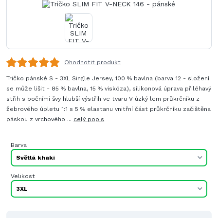
Ohodnotit produkt
Tričko pánské S - 3XL Single Jersey, 100 % bavlna (barva 12 - složení
se může lišit - 85 % bavlna, 15 % viskóza), silikonová úprava přiléhavý
střih s bočními švy hlubší výstřih ve tvaru V úzký lem průkrčníku z
žebrového úpletu 1:1 s 5 % elastanu vnitřní část průkrčníku začištěna
páskou z vrchového ...
celý popis
Barva
Velikost