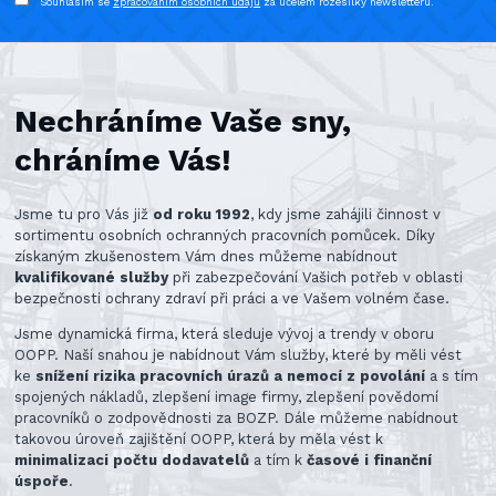
Souhlasím se
zpracováním osobních údajů
za účelem rozesílky newsletteru.
Nechráníme Vaše sny,
chráníme Vás!
Jsme tu pro Vás již
od roku 1992
, kdy jsme zahájili činnost v
sortimentu osobních ochranných pracovních pomůcek. Díky
získaným zkušenostem Vám dnes můžeme nabídnout
kvalifikované služby
při zabezpečování Vašich potřeb v oblasti
bezpečnosti ochrany zdraví při práci a ve Vašem volném čase.
Jsme dynamická firma, která sleduje vývoj a trendy v oboru
OOPP. Naší snahou je nabídnout Vám služby, které by měli vést
ke
snížení rizika pracovních úrazů a nemocí z povolání
a s tím
spojených nákladů, zlepšení image firmy, zlepšení povědomí
pracovníků o zodpovědnosti za BOZP. Dále můžeme nabídnout
takovou úroveň zajištění OOPP, která by měla vést k
minimalizaci počtu dodavatelů
a tím k
časové i finanční
úspoře
.