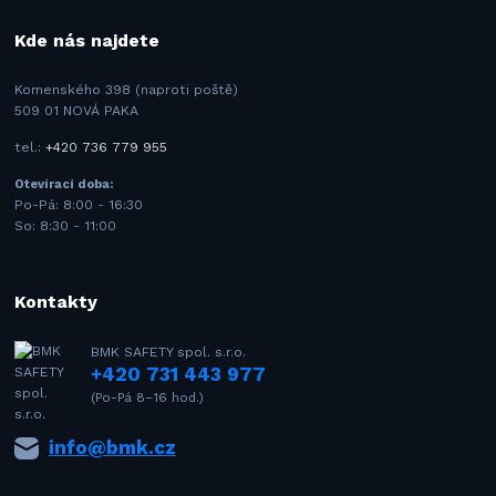
Kde nás najdete
Komenského 398 (naproti poště)
509 01 NOVÁ PAKA
tel.:
+420 736 779 955
Otevírací doba:
Po-Pá: 8:00 - 16:30
So: 8:30 - 11:00
Kontakty
BMK SAFETY spol. s.r.o.
+420 731 443 977
(Po-Pá 8–16 hod.)
info@bmk.cz