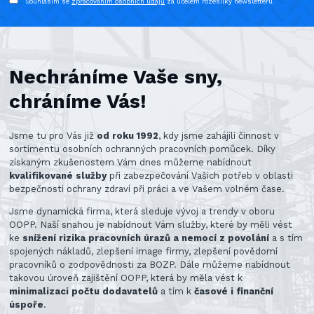
Souhlasím se
zpracováním osobních údajů
za účelem rozesílky newsletteru.
Nechráníme Vaše sny,
chráníme Vás!
Jsme tu pro Vás již
od roku 1992
, kdy jsme zahájili činnost v
sortimentu osobních ochranných pracovních pomůcek. Díky
získaným zkušenostem Vám dnes můžeme nabídnout
kvalifikované služby
při zabezpečování Vašich potřeb v oblasti
bezpečnosti ochrany zdraví při práci a ve Vašem volném čase.
Jsme dynamická firma, která sleduje vývoj a trendy v oboru
OOPP. Naší snahou je nabídnout Vám služby, které by měli vést
ke
snížení rizika pracovních úrazů a nemocí z povolání
a s tím
spojených nákladů, zlepšení image firmy, zlepšení povědomí
pracovníků o zodpovědnosti za BOZP. Dále můžeme nabídnout
takovou úroveň zajištění OOPP, která by měla vést k
minimalizaci počtu dodavatelů
a tím k
časové i finanční
úspoře
.