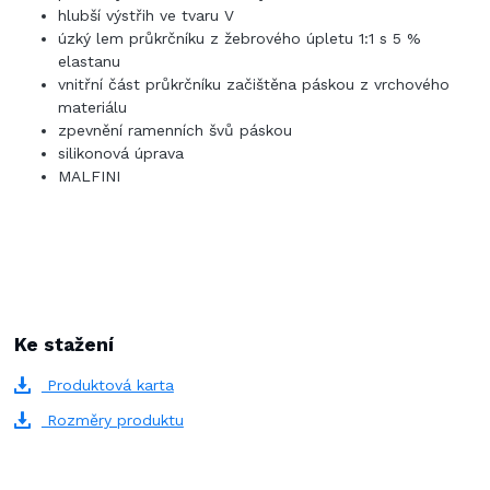
hlubší výstřih ve tvaru V
úzký lem průkrčníku z žebrového úpletu 1:1 s 5 %
elastanu
vnitřní část průkrčníku začištěna páskou z vrchového
materiálu
zpevnění ramenních švů páskou
silikonová úprava
MALFINI
Ke stažení
Produktová karta
Rozměry produktu