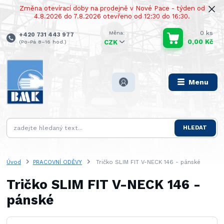
Změna otevírací doby na prodejně v Nové Pace - týden od
4.8.2026 do 7.8.2026 otevřeno od 12:30 do 16:30.
0
ks
+420 731 443 977
0,00 Kč
(Po-Pá 8–16 hod.)
CZK
Menu
HLEDAT
Úvod
PRACOVNÍ ODĚVY
Tričko SLIM FIT V-NECK 146 - pánské
Tričko SLIM FIT V-NECK 146 -
pánské