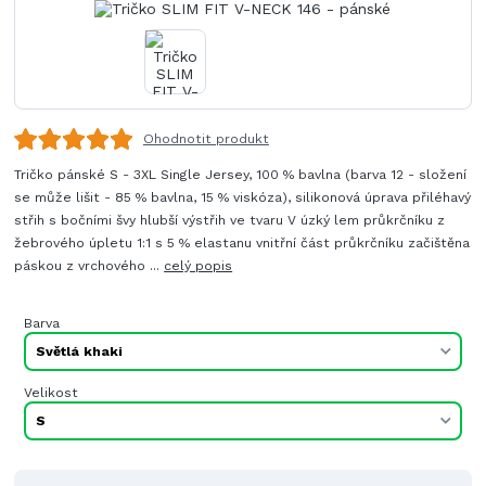
Ohodnotit produkt
Tričko pánské S - 3XL Single Jersey, 100 % bavlna (barva 12 - složení
se může lišit - 85 % bavlna, 15 % viskóza), silikonová úprava přiléhavý
střih s bočními švy hlubší výstřih ve tvaru V úzký lem průkrčníku z
žebrového úpletu 1:1 s 5 % elastanu vnitřní část průkrčníku začištěna
páskou z vrchového ...
celý popis
Barva
Velikost