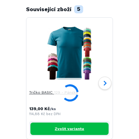
Související zboží
5
Tričko BASIC 129 - Pánské
Tričko CAM
139,00 Kč
196,00 Kč
/
ks
/
114,88 Kč
bez DPH
161,98 Kč
be
Zvolit variantu