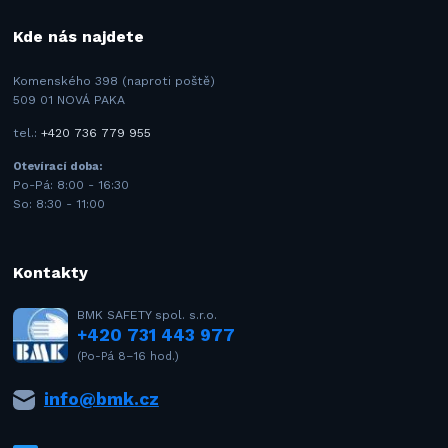
Kde nás najdete
Komenského 398 (naproti poště)
509 01 NOVÁ PAKA
tel.:
+420 736 779 955
Otevírací doba:
Po-Pá: 8:00 - 16:30
So: 8:30 - 11:00
Kontakty
BMK SAFETY spol. s.r.o.
+420 731 443 977
(Po-Pá 8–16 hod.)
info@bmk.cz