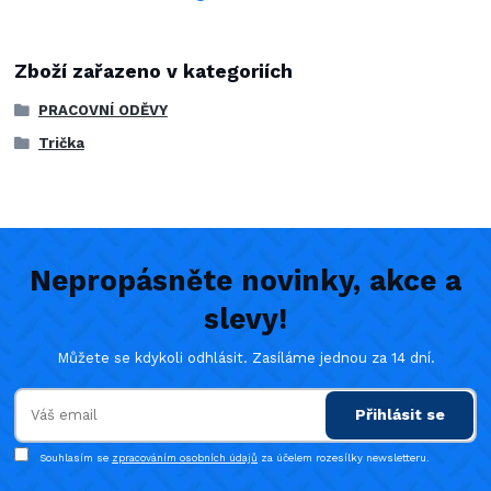
Zboží zařazeno v kategoriích
PRACOVNÍ ODĚVY
Trička
Nepropásněte novinky, akce a
slevy!
Můžete se kdykoli odhlásit. Zasíláme jednou za 14 dní.
Přihlásit se
Souhlasím se
zpracováním osobních údajů
za účelem rozesílky newsletteru.