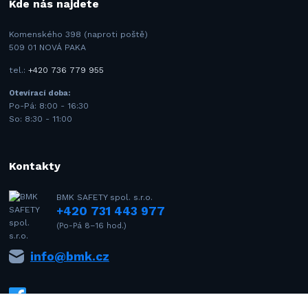
Kde nás najdete
Komenského 398 (naproti poště)
509 01 NOVÁ PAKA
tel.:
+420 736 779 955
Otevírací doba:
Po-Pá: 8:00 - 16:30
So: 8:30 - 11:00
Kontakty
BMK SAFETY spol. s.r.o.
+420 731 443 977
(Po-Pá 8–16 hod.)
info@bmk.cz