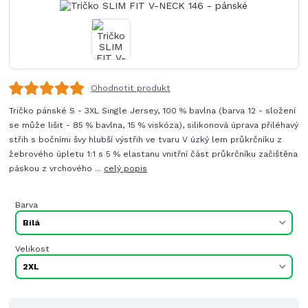
Ohodnotit produkt
Tričko pánské S - 3XL Single Jersey, 100 % bavlna (barva 12 - složení
se může lišit - 85 % bavlna, 15 % viskóza), silikonová úprava přiléhavý
střih s bočními švy hlubší výstřih ve tvaru V úzký lem průkrčníku z
žebrového úpletu 1:1 s 5 % elastanu vnitřní část průkrčníku začištěna
páskou z vrchového ...
celý popis
Barva
Velikost