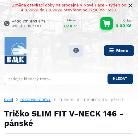
Změna otevírací doby na prodejně v Nové Pace - týden od
4.8.2026 do 7.8.2026 otevřeno od 12:30 do 16:30.
0
ks
+420 731 443 977
0,00 Kč
(Po-Pá 8–16 hod.)
CZK
Menu
HLEDAT
Úvod
PRACOVNÍ ODĚVY
Tričko SLIM FIT V-NECK 146 - pánské
Tričko SLIM FIT V-NECK 146 -
pánské