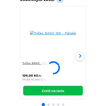
Tričko BASIC 129 - Pánské
Tričko CAM
139,00 Kč
196,00 Kč
/
ks
/
114,88 Kč
bez DPH
161,98 Kč
be
Zvolit variantu