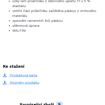
úzký lem průkrčníku z žebrového úpletu 1:1 s 5 %
elastanu
vnitřní část průkrčníku začištěna páskou z vrchového
materiálu
zpevnění ramenních švů páskou
silikonová úprava
MALFINI
Ke stažení
Produktová karta
Rozměry produktu
Související zboží
5