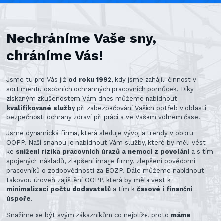
Nechráníme Vaše sny,
chráníme Vás!
Jsme tu pro Vás již
od roku 1992
, kdy jsme zahájili činnost v
sortimentu osobních ochranných pracovních pomůcek. Díky
získaným zkušenostem Vám dnes můžeme nabídnout
kvalifikované služby
při zabezpečování Vašich potřeb v oblasti
bezpečnosti ochrany zdraví při práci a ve Vašem volném čase.
Jsme dynamická firma, která sleduje vývoj a trendy v oboru
OOPP. Naší snahou je nabídnout Vám služby, které by měli vést
ke
snížení rizika pracovních úrazů a nemocí z povolání
a s tím
spojených nákladů, zlepšení image firmy, zlepšení povědomí
pracovníků o zodpovědnosti za BOZP. Dále můžeme nabídnout
takovou úroveň zajištění OOPP, která by měla vést k
minimalizaci počtu dodavatelů
a tím k
časové i finanční
úspoře
.
Snažíme se být svým zákazníkům co nejblíže, proto
máme