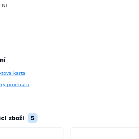
INI
ní
tová karta
ry produktu
ící zboží
5