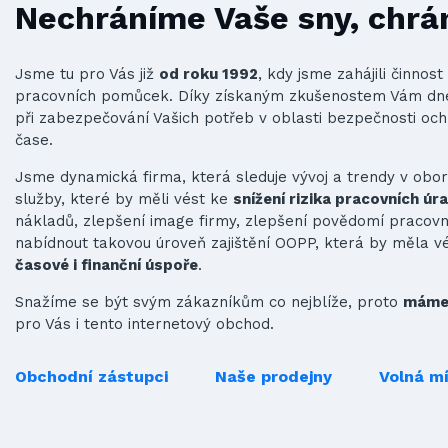
Nechráníme Vaše sny, chrá
Jsme tu pro Vás již
od roku 1992
, kdy jsme zahájili činno
pracovních pomůcek. Díky získaným zkušenostem Vám d
při zabezpečování Vašich potřeb v oblasti bezpečnosti och
čase.
Jsme dynamická firma, která sleduje vývoj a trendy v obo
služby, které by měli vést ke
snížení rizika pracovních úr
nákladů, zlepšení image firmy, zlepšení povědomí praco
nabídnout takovou úroveň zajištění OOPP, která by měla v
časové i finanční úspoře
.
Snažíme se být svým zákazníkům co nejblíže, proto
máme 
pro Vás i tento internetový obchod.
Obchodní zástupci
Naše prodejny
Volná m