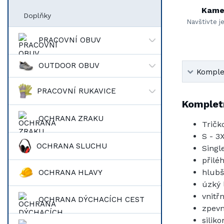
Kame
Doplňky
Navštivte j
PRACOVNÍ OBUV
OUTDOOR OBUV
Komplet
PRACOVNÍ RUKAVICE
Kompletn
OCHRANA ZRAKU
Tričk
S - 3
OCHRANA SLUCHU
Singl
přilé
hlubš
OCHRANA HLAVY
úzký 
vnitř
OCHRANA DÝCHACÍCH CEST
zpevn
silik