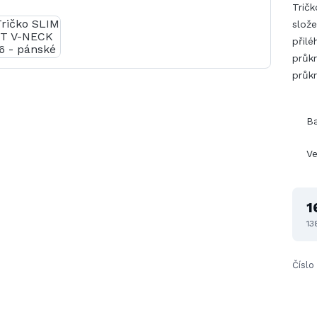
Tričk
slože
přilé
průkr
průk
B
Ve
1
13
Číslo