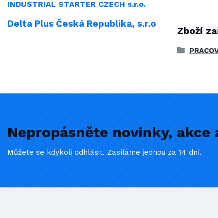
INDUSTRIAL
STARTER CZECH s.r.o.
Delta Plus Česká Republika, s.r.o
Zboží za
PRACOV
Nepropásněte novinky, akce a
Můžete se kdykoli odhlásit. Zasíláme jednou za 14 dní.