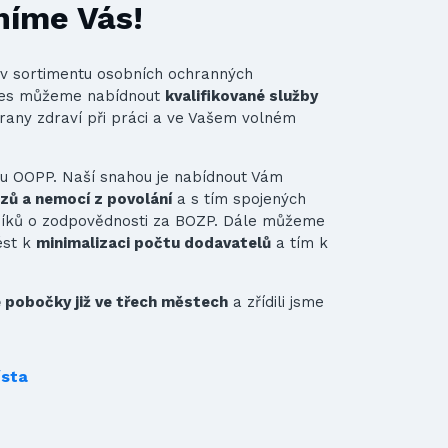
níme Vás!
st v sortimentu osobních ochranných
nes můžeme nabídnout
kvalifikované služby
rany zdraví při práci a ve Vašem volném
ru OOPP. Naší snahou je nabídnout Vám
azů a nemocí z povolání
a s tím spojených
vníků o zodpovědnosti za BOZP. Dále můžeme
ést k
minimalizaci počtu dodavatelů
a tím k
pobočky již ve třech městech
a zřídili jsme
ísta