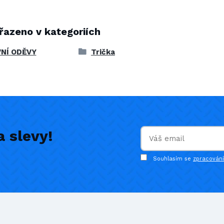
řazeno v kategoriích
NÍ ODĚVY
Trička
 slevy!
Souhlasím se
zpracován