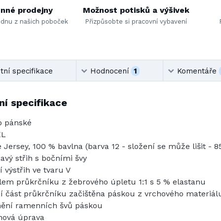
nné prodejny
Možnost potisků a výšivek
ednu z našich poboček
Přizpůsobte si pracovní vybavení
ní specifikace
Hodnocení
1
Komentáře
í specifikace
o pánské
XL
e Jersey, 100 % bavlna (barva 12 - složení se může lišit - 8
havý střih s bočními švy
í výstřih ve tvaru V
lem průkrčníku z žebrového úpletu 1:1 s 5 % elastanu
ní část průkrčníku začištěna páskou z vrchového materiál
ění ramenních švů páskou
onová úprava