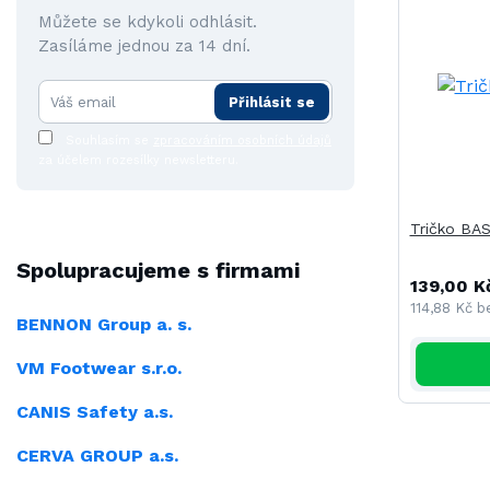
Můžete se kdykoli odhlásit.
Zasíláme jednou za 14 dní.
Přihlásit se
Souhlasím se
zpracováním osobních údajů
za účelem rozesílky newsletteru.
Tričko BAS
Spolupracujeme s firmami
139,00 K
114,88 Kč
b
BENNON Group a. s.
VM Footwear s.r.o.
CANIS Safety a.s.
CERVA GROUP a.s.