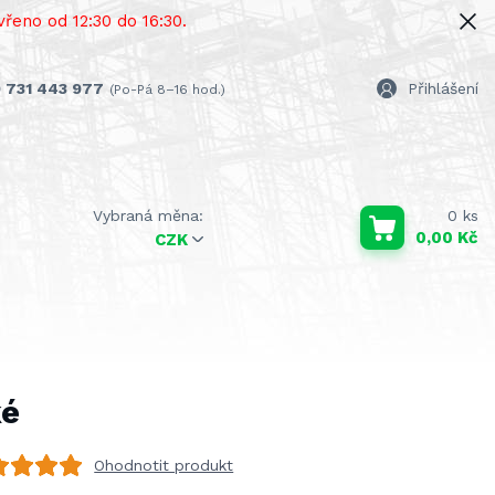
řeno od 12:30 do 16:30.
 731 443 977
Přihlášení
(Po-Pá 8–16 hod.)
0
ks
0,00 Kč
CZK
ké
Ohodnotit produkt