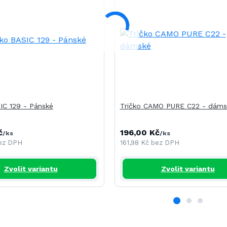
IC 129 - Pánské
Tričko CAMO PURE C22 - dáms
č
196,00 Kč
/
ks
/
ks
ez DPH
161,98 Kč
bez DPH
Zvolit variantu
Zvolit variantu