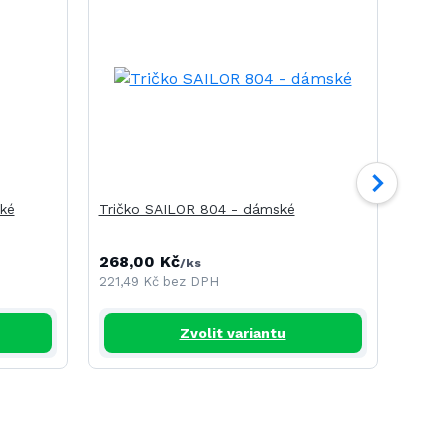
ké
Tričko SAILOR 804 - dámské
Tričk
268,00 Kč
275,
/
ks
221,49 Kč
bez DPH
227,2
Zvolit variantu