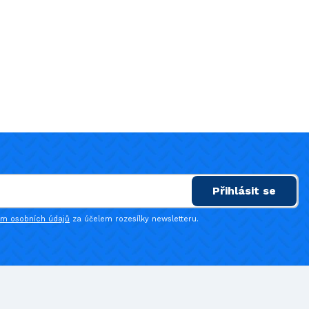
Přihlásit se
ím osobních údajů
za účelem rozesílky newsletteru.