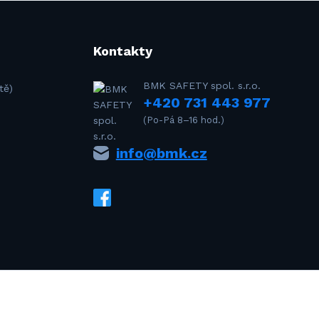
Kontakty
BMK SAFETY spol. s.r.o.
tě)
+420 731 443 977
(Po-Pá 8–16 hod.)
info@bmk.cz