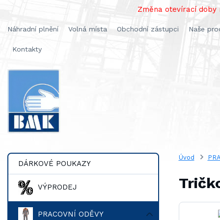
Změna otevírací doby n
Náhradní plnění
Volná místa
Obchodní zástupci
Naše pro
Kontakty
Úvod
PRA
DÁRKOVÉ POUKAZY
Tričk
VÝPRODEJ
PRACOVNÍ ODĚVY