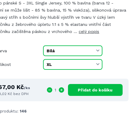
o pánské S - 3XL Single Jersey, 100 % bavlna (barva 12 -
ní se může lišit - 85 % bavlna, 15 % viskóza), silikonová úprava
havý střih s bočními švy hlubší výstřih ve tvaru V úzký lem
čníku z žebrového úpletu 1:1 s 5 % elastanu vnitřní část
rčníku začištěna páskou z vrchového ...
celý popis
arva
likost
67,00 Kč
/
ks
Přidat do košíku
8,02 Kč
bez DPH
 produktu:
146