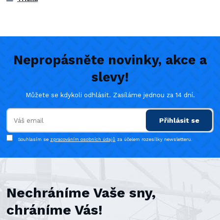
Nepropásněte novinky, akce a
slevy!
Můžete se kdykoli odhlásit. Zasíláme jednou za 14 dní.
Přihlásit se
Souhlasím se
zpracováním osobních údajů
za účelem rozesílky newsletteru.
Nechráníme Vaše sny,
chráníme Vás!