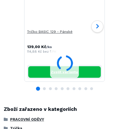
Tričko BASIC 129 - Pánské
Tričko CAM
139,00 Kč
196,00 Kč
/
ks
/
114,88 Kč
bez DPH
161,98 Kč
be
Zvolit variantu
Zboží zařazeno v kategoriích
PRACOVNÍ ODĚVY
Trička