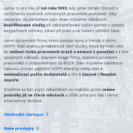
Jsme tu pro Vás již
od roku 1992
, kdy jsme zahájili činnost v
sortimentu osobních ochranných pracovních pomůcek. Díky
získaným zkušenostem Vám dnes můžeme nabídnout
kvalifikované služby
při zabezpečování Vašich potřeb v oblasti
bezpečnosti ochrany zdraví při práci a ve Vašem volném čase.
Jsme dynamická firma, která sleduje vývoj a trendy v oboru
OOPP. Naší snahou je nabídnout Vám služby, které by měli vést
ke
snížení rizika pracovních úrazů a nemocí z povolání
a s tím
spojených nákladů, zlepšení image firmy, zlepšení povědomí
pracovníků o zodpovědnosti za BOZP. Dále můžeme nabídnout
takovou úroveň zajištění OOPP, která by měla vést k
minimalizaci počtu dodavatelů
a tím k
časové i finanční
úspoře
.
Snažíme se být svým zákazníkům co nejblíže, proto
máme
pobočky již ve třech městech
a zřídili jsme pro Vás i tento
internetový obchod.
Obchodní zástupci
Naše prodejny