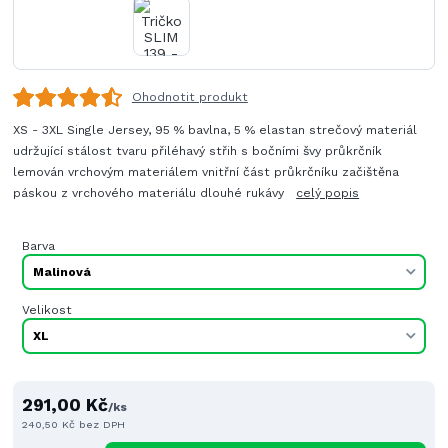
Ohodnotit produkt
XS - 3XL Single Jersey, 95 % bavlna, 5 % elastan strečový materiál
udržující stálost tvaru přiléhavý střih s bočními švy průkrčník
lemován vrchovým materiálem vnitřní část průkrčníku začištěna
páskou z vrchového materiálu dlouhé rukávy
celý popis
Barva
Velikost
291,00 Kč
/
ks
240,50 Kč
bez DPH