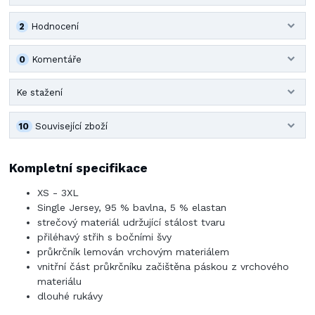
2
Hodnocení
0
Komentáře
Ke stažení
10
Související zboží
Kompletní specifikace
XS - 3XL
Single Jersey, 95 % bavlna, 5 % elastan
strečový materiál udržující stálost tvaru
přiléhavý střih s bočními švy
průkrčník lemován vrchovým materiálem
vnitřní část průkrčníku začištěna páskou z vrchového
materiálu
dlouhé rukávy