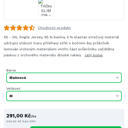
Ohodnotit produkt
XS - 3XL Single Jersey, 95 % bavlna, 5 % elastan strečový materiál
udržující stálost tvaru přiléhavý střih s bočními švy průkrčník
lemován vrchovým materiálem vnitřní část průkrčníku začištěna
páskou z vrchového materiálu dlouhé rukávy
celý popis
Barva
Velikost
291,00 Kč
/
ks
240,50 Kč
bez DPH