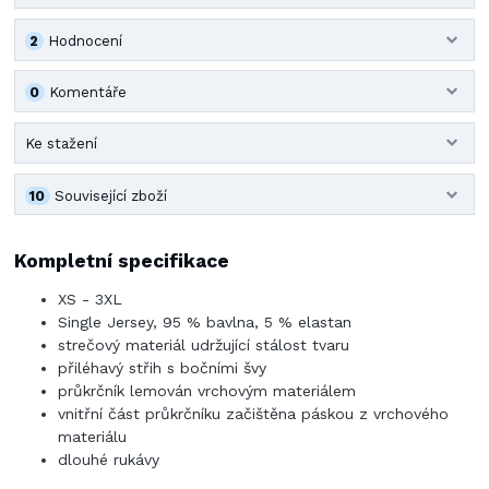
2
Hodnocení
0
Komentáře
Ke stažení
10
Související zboží
Kompletní specifikace
XS - 3XL
Single Jersey, 95 % bavlna, 5 % elastan
strečový materiál udržující stálost tvaru
přiléhavý střih s bočními švy
průkrčník lemován vrchovým materiálem
vnitřní část průkrčníku začištěna páskou z vrchového
materiálu
dlouhé rukávy