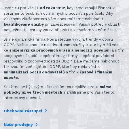
Jsme tu pro Vás již
od roku 1992
, kdy jsme zahájili činnost v
sortimentu osobních ochranných pracovních pomůcek. Díky
získaným zkušenostem Vám dnes můžeme nabídnout
kvalifikované služby
při zabezpečování Vašich potřeb v oblasti
bezpečnosti ochrany zdraví při práci a ve Vašem volném čase.
Jsme dynamická firma, která sleduje vývoj a trendy v oboru
OOPP. Naší snahou je nabídnout Vám služby, které by měli vést
ke
snížení rizika pracovních úrazů a nemocí z povolání
a s tím
spojených nákladů, zlepšení image firmy, zlepšení povědomí
pracovníků o zodpovědnosti za BOZP. Dále můžeme nabídnout
takovou úroveň zajištění OOPP, která by měla vést k
minimalizaci počtu dodavatelů
a tím k
časové i finanční
úspoře
.
Snažíme se být svým zákazníkům co nejblíže, proto
máme
pobočky již ve třech městech
a zřídili jsme pro Vás i tento
internetový obchod.
Obchodní zástupci
Naše prodejny