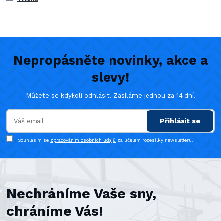
Nepropásněte novinky, akce a
slevy!
Můžete se kdykoli odhlásit. Zasíláme jednou za 14 dní.
Přihlásit se
Souhlasím se
zpracováním osobních údajů
za účelem rozesílky newsletteru.
Nechráníme Vaše sny,
chráníme Vás!