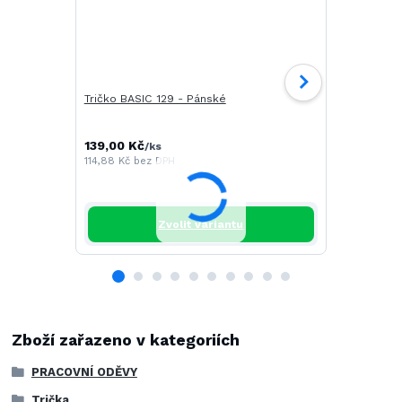
Tričko BASIC 129 - Pánské
Tričko CAM
139,00 Kč
196,00 Kč
/
ks
/
114,88 Kč
bez DPH
161,98 Kč
be
Zvolit variantu
Zboží zařazeno v kategoriích
PRACOVNÍ ODĚVY
Trička