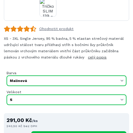
Ohodnotit produkt
XS - 3XL Single Jersey, 95 % bavlna, 5 % elastan strečový materiál
udržující stálost tvaru přiléhavý střih s bočními švy průkrčník
lemován vrchovým materiálem vnitřní část průkrčníku začištěna
páskou z vrchového materiálu dlouhé rukávy
celý popis
Barva
Velikost
291,00 Kč
/
ks
240,50 Kč
bez DPH