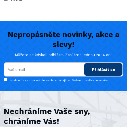
Nepropásněte novinky, akce a
slevy!
Můžete se kdykoli odhlásit. Zasíláme jednou za 14 dní.
Přihlásit se
Souhlasím se
zpracováním osobních údajů
za účelem rozesílky newsletteru.
Nechráníme Vaše sny,
chráníme Vás!