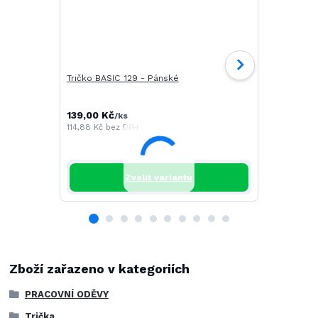
Tričko BASIC 129 - Pánské
Tričko CAM
139,00 Kč
196,00 Kč
/
ks
/
114,88 Kč
bez DPH
161,98 Kč
be
Zvolit variantu
Zboží zařazeno v kategoriích
PRACOVNÍ ODĚVY
Trička