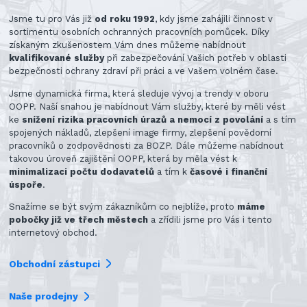
Jsme tu pro Vás již
od roku 1992
, kdy jsme zahájili činnost v
sortimentu osobních ochranných pracovních pomůcek. Díky
získaným zkušenostem Vám dnes můžeme nabídnout
kvalifikované služby
při zabezpečování Vašich potřeb v oblasti
bezpečnosti ochrany zdraví při práci a ve Vašem volném čase.
Jsme dynamická firma, která sleduje vývoj a trendy v oboru
OOPP. Naší snahou je nabídnout Vám služby, které by měli vést
ke
snížení rizika pracovních úrazů a nemocí z povolání
a s tím
spojených nákladů, zlepšení image firmy, zlepšení povědomí
pracovníků o zodpovědnosti za BOZP. Dále můžeme nabídnout
takovou úroveň zajištění OOPP, která by měla vést k
minimalizaci počtu dodavatelů
a tím k
časové i finanční
úspoře
.
Snažíme se být svým zákazníkům co nejblíže, proto
máme
pobočky již ve třech městech
a zřídili jsme pro Vás i tento
internetový obchod.
Obchodní zástupci
Naše prodejny