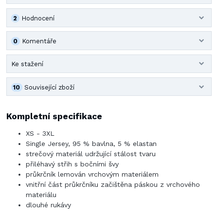
2
Hodnocení
0
Komentáře
Ke stažení
10
Související zboží
Kompletní specifikace
XS - 3XL
Single Jersey, 95 % bavlna, 5 % elastan
strečový materiál udržující stálost tvaru
přiléhavý střih s bočními švy
průkrčník lemován vrchovým materiálem
vnitřní část průkrčníku začištěna páskou z vrchového
materiálu
dlouhé rukávy