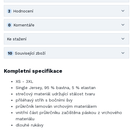
2
Hodnocení
0
Komentáře
Ke stažení
10
Související zboží
Kompletní specifikace
XS - 3XL
Single Jersey, 95 % bavlna, 5 % elastan
strečový materiál udržující stálost tvaru
přiléhavý střih s bočními švy
průkrčník lemován vrchovým materiálem
vnitřní část průkrčníku začištěna páskou z vrchového
materiálu
dlouhé rukávy