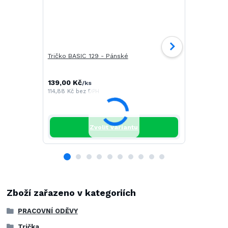
Tričko BASIC 129 - Pánské
Tričko CAM
139,00 Kč
196,00 Kč
/
ks
/
114,88 Kč
bez DPH
161,98 Kč
be
Zvolit variantu
Zboží zařazeno v kategoriích
PRACOVNÍ ODĚVY
Trička