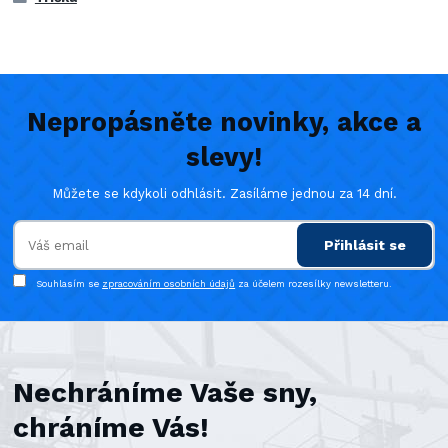
Nepropásněte novinky, akce a
slevy!
Můžete se kdykoli odhlásit. Zasíláme jednou za 14 dní.
Přihlásit se
Souhlasím se
zpracováním osobních údajů
za účelem rozesílky newsletteru.
Nechráníme Vaše sny,
chráníme Vás!