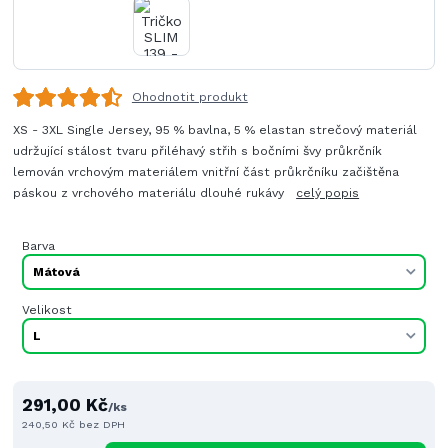
Ohodnotit produkt
XS - 3XL Single Jersey, 95 % bavlna, 5 % elastan strečový materiál
udržující stálost tvaru přiléhavý střih s bočními švy průkrčník
lemován vrchovým materiálem vnitřní část průkrčníku začištěna
páskou z vrchového materiálu dlouhé rukávy
celý popis
Barva
Velikost
291,00 Kč
/
ks
240,50 Kč
bez DPH