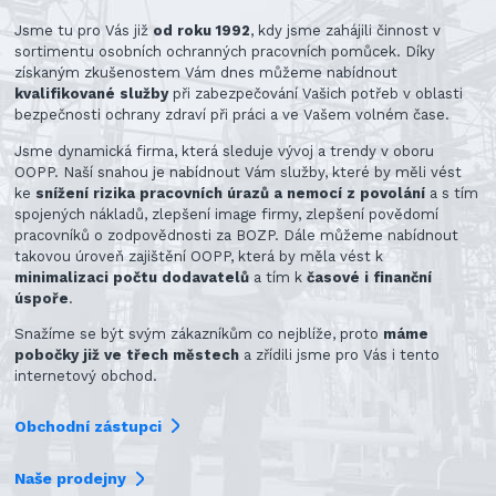
Jsme tu pro Vás již
od roku 1992
, kdy jsme zahájili činnost v
sortimentu osobních ochranných pracovních pomůcek. Díky
získaným zkušenostem Vám dnes můžeme nabídnout
kvalifikované služby
při zabezpečování Vašich potřeb v oblasti
bezpečnosti ochrany zdraví při práci a ve Vašem volném čase.
Jsme dynamická firma, která sleduje vývoj a trendy v oboru
OOPP. Naší snahou je nabídnout Vám služby, které by měli vést
ke
snížení rizika pracovních úrazů a nemocí z povolání
a s tím
spojených nákladů, zlepšení image firmy, zlepšení povědomí
pracovníků o zodpovědnosti za BOZP. Dále můžeme nabídnout
takovou úroveň zajištění OOPP, která by měla vést k
minimalizaci počtu dodavatelů
a tím k
časové i finanční
úspoře
.
Snažíme se být svým zákazníkům co nejblíže, proto
máme
pobočky již ve třech městech
a zřídili jsme pro Vás i tento
internetový obchod.
Obchodní zástupci
Naše prodejny