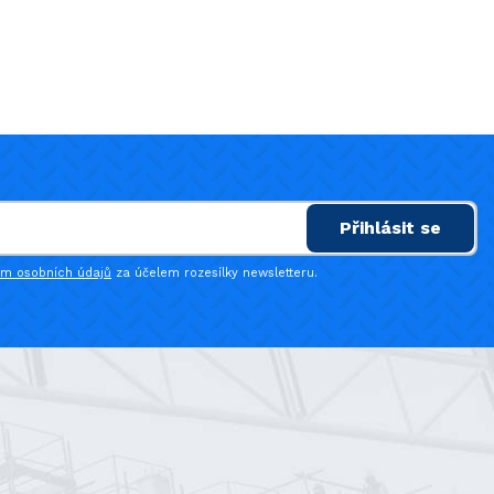
Přihlásit se
ím osobních údajů
za účelem rozesílky newsletteru.