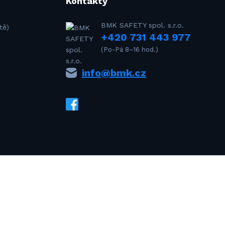
Kontakty
BMK SAFETY spol. s.r.o.
tě)
+420 731 443 977
(Po-Pá 8–16 hod.)
info@bmk.cz
drejDvorak.com