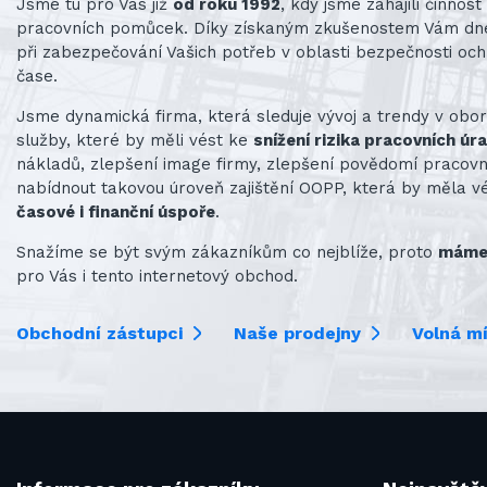
Jsme tu pro Vás již
od roku 1992
, kdy jsme zahájili činno
pracovních pomůcek. Díky získaným zkušenostem Vám d
při zabezpečování Vašich potřeb v oblasti bezpečnosti och
čase.
Jsme dynamická firma, která sleduje vývoj a trendy v obo
služby, které by měli vést ke
snížení rizika pracovních úr
nákladů, zlepšení image firmy, zlepšení povědomí praco
nabídnout takovou úroveň zajištění OOPP, která by měla v
časové i finanční úspoře
.
Snažíme se být svým zákazníkům co nejblíže, proto
máme 
pro Vás i tento internetový obchod.
Obchodní zástupci
Naše prodejny
Volná m