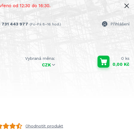
řeno od 12:30 do 16:30.
 731 443 977
Přihlášení
(Po-Pá 8–16 hod.)
0
ks
0,00 Kč
CZK
Ohodnotit produkt