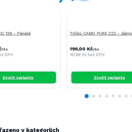
IC 129 - Pánské
Tričko CAMO PURE C22 - dáms
č
196,00 Kč
/
ks
/
ks
ez DPH
161,98 Kč
bez DPH
Zvolit variantu
Zvolit variantu
řazeno v kategoriích