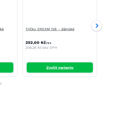
ké
Tričko DREAM 128 - dámské
Tričk
252,00 Kč
191,
/
ks
208,26 Kč
bez DPH
157,8
Zvolit variantu