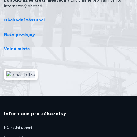
pobočky již ve třech městech
a zřídili jsme pro Vás i tento
internetový obchod.
Obchodní zástupci
Naše prodejny
Volná místa
Informace pro zákazníky
Náhradní plnění