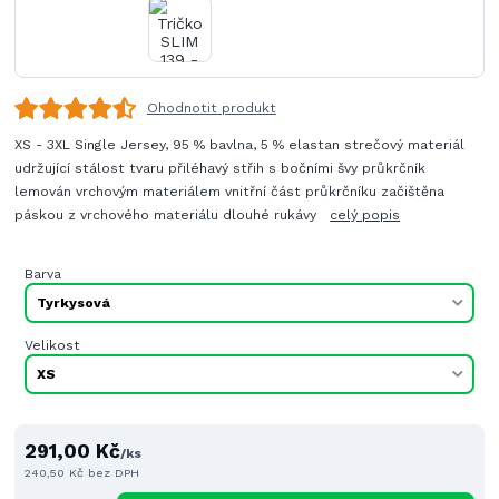
Ohodnotit produkt
XS - 3XL Single Jersey, 95 % bavlna, 5 % elastan strečový materiál
udržující stálost tvaru přiléhavý střih s bočními švy průkrčník
lemován vrchovým materiálem vnitřní část průkrčníku začištěna
páskou z vrchového materiálu dlouhé rukávy
celý popis
Barva
Velikost
291,00 Kč
/
ks
240,50 Kč
bez DPH