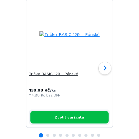
Tričko BASIC 129 - Pánské
Tričko CAM
139,00 Kč
196,00 Kč
/
ks
/
114,88 Kč
bez DPH
161,98 Kč
be
Zvolit variantu