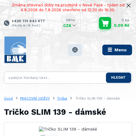
Změna otevírací doby na prodejně v Nové Pace - týden od
4.8.2026 do 7.8.2026 otevřeno od 12:30 do 16:30.
0
ks
+420 731 443 977
0,00 Kč
(Po-Pá 8–16 hod.)
CZK
Menu
HLEDAT
Úvod
PRACOVNÍ ODĚVY
Trička
Tričko SLIM 139 - dámské
Tričko SLIM 139 - dámské