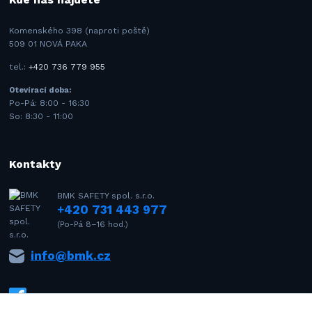
Komenského 398 (naproti poště)
509 01 NOVÁ PAKA
tel.:
+420 736 779 955
Otevírací doba:
Po-Pá: 8:00 - 16:30
So: 8:30 - 11:00
Kontakty
BMK SAFETY spol. s.r.o.
+420 731 443 977
(Po-Pá 8–16 hod.)
info@bmk.cz