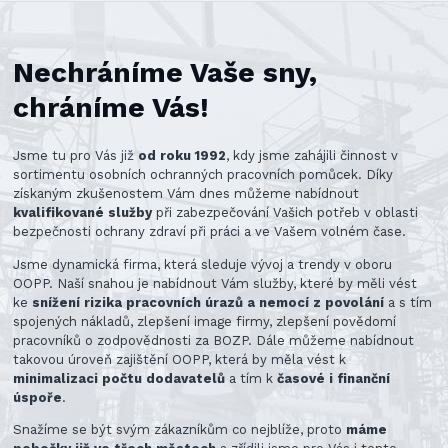
Nechráníme Vaše sny,
chráníme Vás!
Jsme tu pro Vás již
od roku 1992
, kdy jsme zahájili činnost v
sortimentu osobních ochranných pracovních pomůcek. Díky
získaným zkušenostem Vám dnes můžeme nabídnout
kvalifikované služby
při zabezpečování Vašich potřeb v oblasti
bezpečnosti ochrany zdraví při práci a ve Vašem volném čase.
Jsme dynamická firma, která sleduje vývoj a trendy v oboru
OOPP. Naší snahou je nabídnout Vám služby, které by měli vést
ke
snížení rizika pracovních úrazů a nemocí z povolání
a s tím
spojených nákladů, zlepšení image firmy, zlepšení povědomí
pracovníků o zodpovědnosti za BOZP. Dále můžeme nabídnout
takovou úroveň zajištění OOPP, která by měla vést k
minimalizaci počtu dodavatelů
a tím k
časové i finanční
úspoře
.
Snažíme se být svým zákazníkům co nejblíže, proto
máme