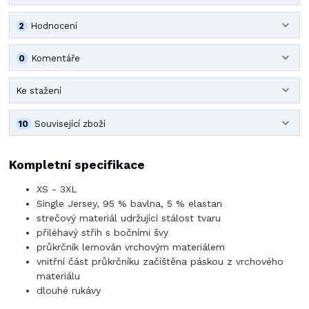
2
Hodnocení
0
Komentáře
Ke stažení
10
Související zboží
Kompletní specifikace
XS - 3XL
Single Jersey, 95 % bavlna, 5 % elastan
strečový materiál udržující stálost tvaru
přiléhavý střih s bočními švy
průkrčník lemován vrchovým materiálem
vnitřní část průkrčníku začištěna páskou z vrchového
materiálu
dlouhé rukávy