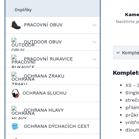
Doplňky
Kame
Navštivte j
PRACOVNÍ OBUV
OUTDOOR OBUV
Komplet
PRACOVNÍ RUKAVICE
Kompletn
OCHRANA ZRAKU
XS - 
Singl
OCHRANA SLUCHU
streč
přilé
OCHRANA HLAVY
průkr
vnitř
OCHRANA DÝCHACÍCH CEST
dlouh