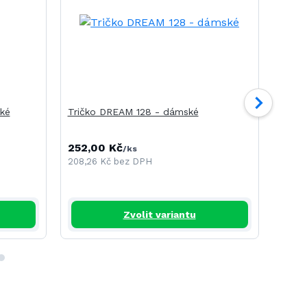
ké
Tričko DREAM 128 - dámské
Tričk
252,00 Kč
191,
/
ks
208,26 Kč
bez DPH
157,8
Zvolit variantu