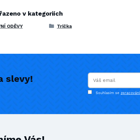
řazeno v kategoriích
NÍ ODĚVY
Trička
 slevy!
Souhlasím se
zpracován
níme Vás!