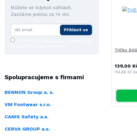
Můžete se kdykoli odhlásit.
Zasíláme jednou za 14 dní.
Přihlásit se
Souhlasím se
zpracováním osobních údajů
za účelem rozesílky newsletteru.
Tričko BAS
139,00 K
114,88 Kč
b
Spolupracujeme s firmami
BENNON Group a. s.
VM Footwear s.r.o.
CANIS Safety a.s.
CERVA GROUP a.s.