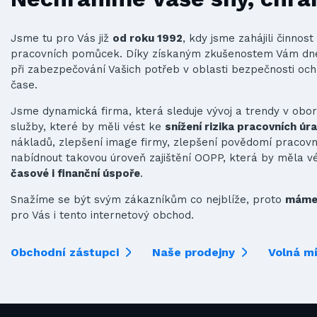
Jsme tu pro Vás již
od roku 1992
, kdy jsme zahájili činno
pracovních pomůcek. Díky získaným zkušenostem Vám d
při zabezpečování Vašich potřeb v oblasti bezpečnosti och
čase.
Jsme dynamická firma, která sleduje vývoj a trendy v obo
služby, které by měli vést ke
snížení rizika pracovních úr
nákladů, zlepšení image firmy, zlepšení povědomí praco
nabídnout takovou úroveň zajištění OOPP, která by měla v
časové i finanční úspoře
.
Snažíme se být svým zákazníkům co nejblíže, proto
máme 
pro Vás i tento internetový obchod.
Obchodní zástupci
Naše prodejny
Volná m