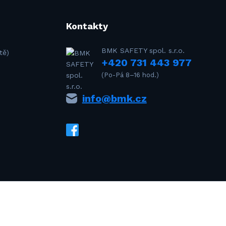
Kontakty
BMK SAFETY spol. s.r.o.
tě)
+420 731 443 977
(Po-Pá 8–16 hod.)
info@bmk.cz
drejDvorak.com