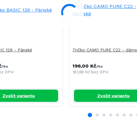
IC 129 - Pánské
Tričko CAMO PURE C22 - dáms
č
196,00 Kč
/
ks
/
ks
ez DPH
161,98 Kč
bez DPH
Zvolit variantu
Zvolit variantu