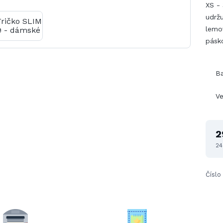
XS - 
udržu
lemo
pásk
B
Ve
2
24
Číslo