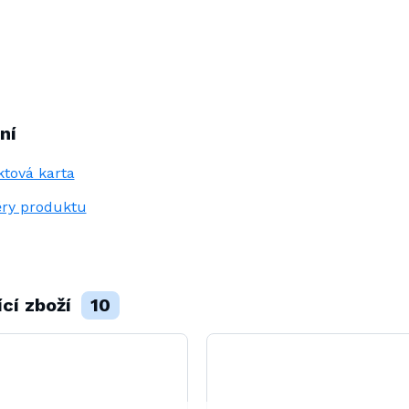
ní
tová karta
ry produktu
ící zboží
10