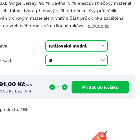
3XL Single Jersey, 95 % bavlna, 5 % elastan strečový materiál
jící stálost tvaru přiléhavý střih s bočními švy průkrčník
ván vrchovým materiálem vnitřní část průkrčníku začištěna
ou z vrchového materiálu dlouhé rukávy
celý popis
arva
likost
91,00 Kč
/
ks
Přidat do košíku
0,50 Kč
bez DPH
 produktu:
139