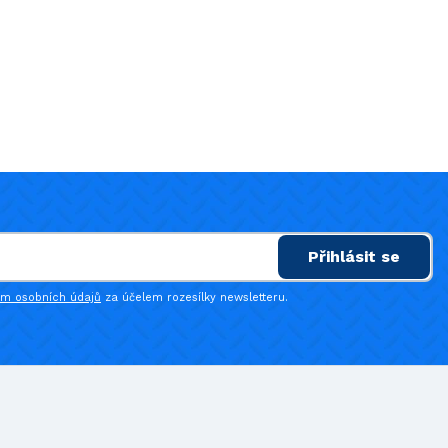
Přihlásit se
ím osobních údajů
za účelem rozesílky newsletteru.