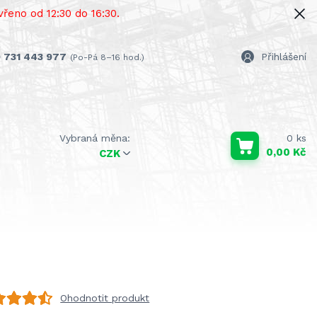
řeno od 12:30 do 16:30.
 731 443 977
Přihlášení
(Po-Pá 8–16 hod.)
0
ks
0,00 Kč
CZK
Ohodnotit produkt