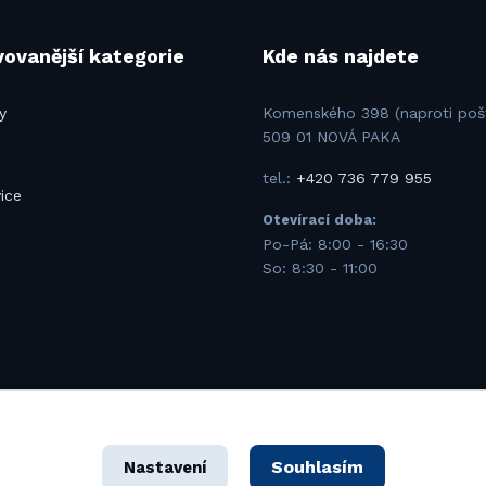
ovanější kategorie
Kde nás najdete
y
Komenského 398 (naproti poš
509 01 NOVÁ PAKA
tel.:
+420 736 779 955
ice
Otevírací doba:
u
Po-Pá: 8:00 - 16:30
So: 8:30 - 11:00
MK SAFETY spol. s r.o. – Všechna práva vyhrazena. Design od
Souhlasím
On
Nastavení