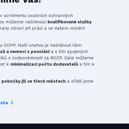
st v sortimentu osobních ochranných
nes můžeme nabídnout
kvalifikované služby
rany zdraví při práci a ve Vašem volném
ru OOPP. Naší snahou je nabídnout Vám
azů a nemocí z povolání
a s tím spojených
vníků o zodpovědnosti za BOZP. Dále můžeme
ést k
minimalizaci počtu dodavatelů
a tím k
pobočky již ve třech městech
a zřídili jsme
ísta