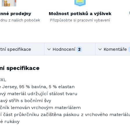
nné prodejny
Možnost potisků a výšivek
ednu z našich poboček
Přizpůsobte si pracovní vybavení
ní specifikace
Hodnocení
2
Komentáře
í specifikace
3XL
e Jersey, 95 % bavlna, 5 % elastan
ový materiál udržující stálost tvaru
havý střih s bočními švy
čník lemován vrchovým materiálem
ní část průkrčníku začištěna páskou z vrchového materiál
é rukávy