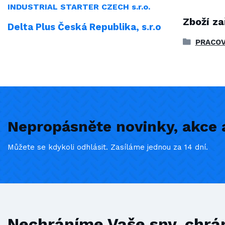
INDUSTRIAL
STARTER CZECH s.r.o.
Zboží za
Delta Plus Česká Republika, s.r.o
PRACOV
Nepropásněte novinky, akce a
Můžete se kdykoli odhlásit. Zasíláme jednou za 14 dní.
Nechráníme Vaše sny, chrá