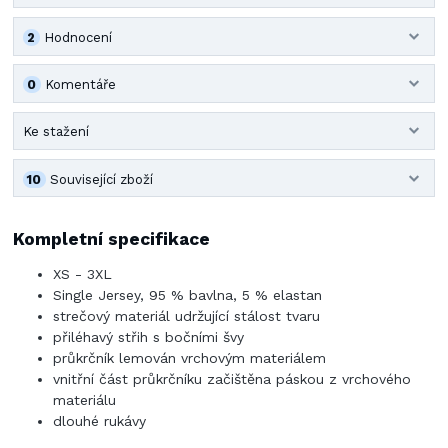
2
Hodnocení
0
Komentáře
Ke stažení
10
Související zboží
Kompletní specifikace
XS - 3XL
Single Jersey, 95 % bavlna, 5 % elastan
strečový materiál udržující stálost tvaru
přiléhavý střih s bočními švy
průkrčník lemován vrchovým materiálem
vnitřní část průkrčníku začištěna páskou z vrchového
materiálu
dlouhé rukávy