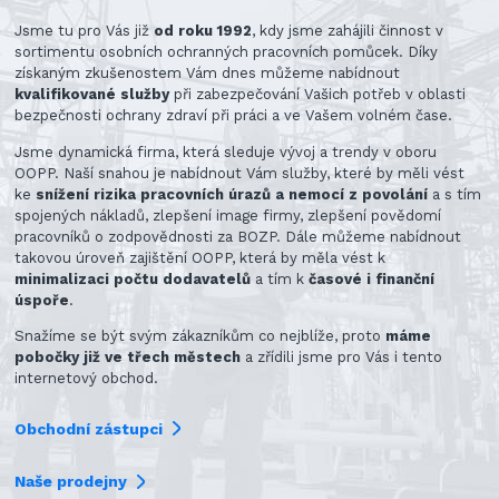
Jsme tu pro Vás již
od roku 1992
, kdy jsme zahájili činnost v
sortimentu osobních ochranných pracovních pomůcek. Díky
získaným zkušenostem Vám dnes můžeme nabídnout
kvalifikované služby
při zabezpečování Vašich potřeb v oblasti
bezpečnosti ochrany zdraví při práci a ve Vašem volném čase.
Jsme dynamická firma, která sleduje vývoj a trendy v oboru
OOPP. Naší snahou je nabídnout Vám služby, které by měli vést
ke
snížení rizika pracovních úrazů a nemocí z povolání
a s tím
spojených nákladů, zlepšení image firmy, zlepšení povědomí
pracovníků o zodpovědnosti za BOZP. Dále můžeme nabídnout
takovou úroveň zajištění OOPP, která by měla vést k
minimalizaci počtu dodavatelů
a tím k
časové i finanční
úspoře
.
Snažíme se být svým zákazníkům co nejblíže, proto
máme
pobočky již ve třech městech
a zřídili jsme pro Vás i tento
internetový obchod.
Obchodní zástupci
Naše prodejny