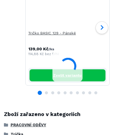
Tričko BASIC 129 - Pánské
Tričko CAM
139,00 Kč
196,00 Kč
/
ks
/
114,88 Kč
bez DPH
161,98 Kč
be
Zvolit variantu
Zboží zařazeno v kategoriích
PRACOVNÍ ODĚVY
Trička