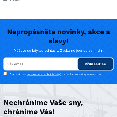
Nepropásněte novinky, akce a
slevy!
Můžete se kdykoli odhlásit. Zasíláme jednou za 14 dní.
Přihlásit se
Souhlasím se
zpracováním osobních údajů
za účelem rozesílky newsletteru.
Nechráníme Vaše sny,
chráníme Vás!