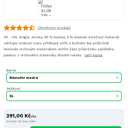
Ohodnotit produkt
XS - 3XL Single Jersey, 95 % bavlna, 5 % elastan strečový materiál
udržující stálost tvaru přiléhavý střih s bočními švy průkrčník
lemován vrchovým materiálem vnitřní část průkrčníku začištěna
páskou z vrchového materiálu dlouhé rukávy
celý popis
Barva
Velikost
291,00 Kč
/
ks
240,50 Kč
bez DPH