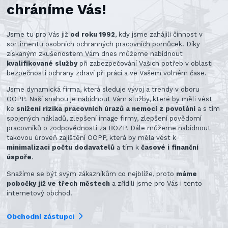
chráníme Vás!
Jsme tu pro Vás již
od roku 1992
, kdy jsme zahájili činnost v
sortimentu osobních ochranných pracovních pomůcek. Díky
získaným zkušenostem Vám dnes můžeme nabídnout
kvalifikované služby
při zabezpečování Vašich potřeb v oblasti
bezpečnosti ochrany zdraví při práci a ve Vašem volném čase.
Jsme dynamická firma, která sleduje vývoj a trendy v oboru
OOPP. Naší snahou je nabídnout Vám služby, které by měli vést
ke
snížení rizika pracovních úrazů a nemocí z povolání
a s tím
spojených nákladů, zlepšení image firmy, zlepšení povědomí
pracovníků o zodpovědnosti za BOZP. Dále můžeme nabídnout
takovou úroveň zajištění OOPP, která by měla vést k
minimalizaci počtu dodavatelů
a tím k
časové i finanční
úspoře
.
Snažíme se být svým zákazníkům co nejblíže, proto
máme
pobočky již ve třech městech
a zřídili jsme pro Vás i tento
internetový obchod.
Obchodní zástupci