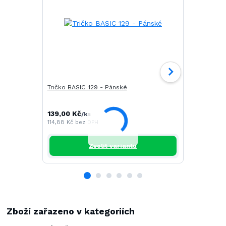
Tričko BASIC 129 - Pánské
Tričko CAM
139,00 Kč
196,00 Kč
/
ks
/
114,88 Kč
bez DPH
161,98 Kč
be
Zvolit variantu
Zboží zařazeno v kategoriích