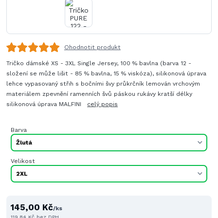
Ohodnotit produkt
Tričko dámské XS - 3XL Single Jersey, 100 % bavlna (barva 12 -
složení se může lišit - 85 % bavlna, 15 % viskóza), silikonová úprava
lehce vypasovaný střih s bočními švy průkrčník lemován vrchovým
materiálem zpevnění ramenních švů páskou rukávy kratší délky
silikonová úprava MALFINI
celý popis
Barva
Velikost
145,00 Kč
/
ks
119,84 Kč
bez DPH