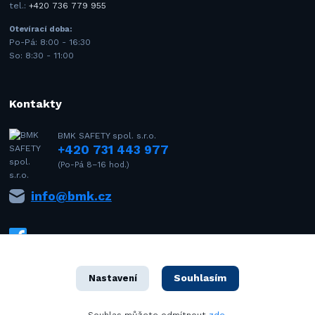
tel.:
+420 736 779 955
Otevírací doba:
Po-Pá: 8:00 - 16:30
So: 8:30 - 11:00
Kontakty
BMK SAFETY spol. s.r.o.
+420 731 443 977
(Po-Pá 8–16 hod.)
info@bmk.cz
Souhlasím
Nastavení
1992–2021 © BMK SAFETY spol. s r.o. – Všechna práva vyhrazena. Design
Souhlas můžete odmítnout
zde
.