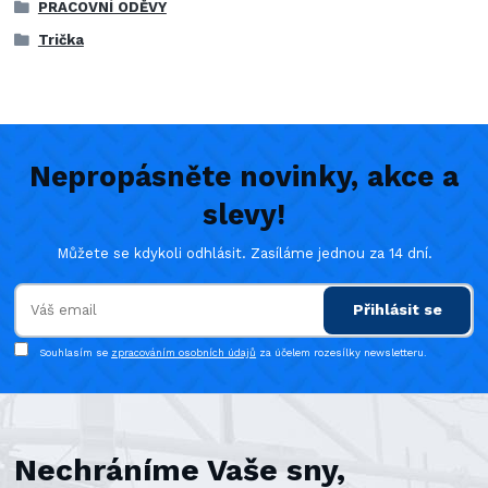
PRACOVNÍ ODĚVY
Trička
Nepropásněte novinky, akce a
slevy!
Můžete se kdykoli odhlásit. Zasíláme jednou za 14 dní.
Přihlásit se
Souhlasím se
zpracováním osobních údajů
za účelem rozesílky newsletteru.
Nechráníme Vaše sny,