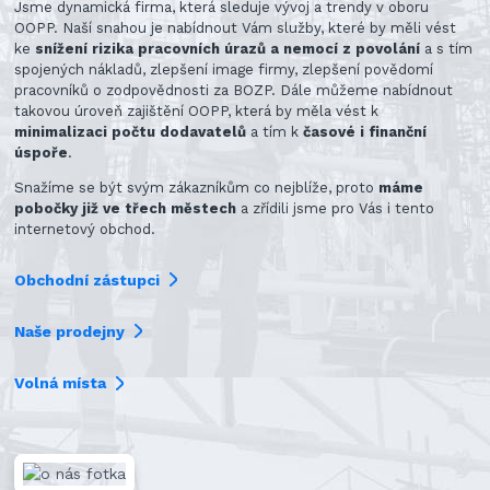
Jsme dynamická firma, která sleduje vývoj a trendy v oboru
OOPP. Naší snahou je nabídnout Vám služby, které by měli vést
ke
snížení rizika pracovních úrazů a nemocí z povolání
a s tím
spojených nákladů, zlepšení image firmy, zlepšení povědomí
pracovníků o zodpovědnosti za BOZP. Dále můžeme nabídnout
takovou úroveň zajištění OOPP, která by měla vést k
minimalizaci počtu dodavatelů
a tím k
časové i finanční
úspoře
.
Snažíme se být svým zákazníkům co nejblíže, proto
máme
pobočky již ve třech městech
a zřídili jsme pro Vás i tento
internetový obchod.
Obchodní zástupci
Naše prodejny
Volná místa