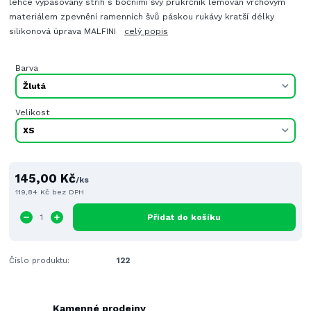
lehce vypasovaný střih s bočními švy průkrčník lemován vrchovým
materiálem zpevnění ramenních švů páskou rukávy kratší délky
silikonová úprava MALFINI
celý popis
Barva
Velikost
145,00 Kč
/
ks
119,84 Kč
bez DPH
Přidat do košíku
Číslo produktu:
122
Kamenné prodejny