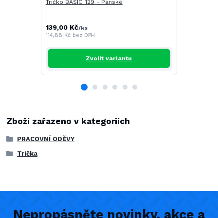
Tričko BASIC 129 - Pánské
Tričko CAM
139,00 Kč
196,00 Kč
/
ks
/
114,88 Kč
bez DPH
161,98 Kč
be
Zvolit variantu
Zboží zařazeno v kategoriích
PRACOVNÍ ODĚVY
Trička
Nepropásněte novinky, akce a