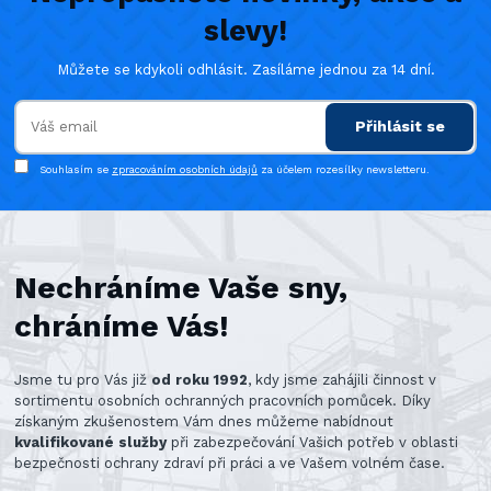
slevy!
Můžete se kdykoli odhlásit. Zasíláme jednou za 14 dní.
Přihlásit se
Souhlasím se
zpracováním osobních údajů
za účelem rozesílky newsletteru.
Nechráníme Vaše sny,
chráníme Vás!
Jsme tu pro Vás již
od roku 1992
, kdy jsme zahájili činnost v
sortimentu osobních ochranných pracovních pomůcek. Díky
získaným zkušenostem Vám dnes můžeme nabídnout
kvalifikované služby
při zabezpečování Vašich potřeb v oblasti
bezpečnosti ochrany zdraví při práci a ve Vašem volném čase.