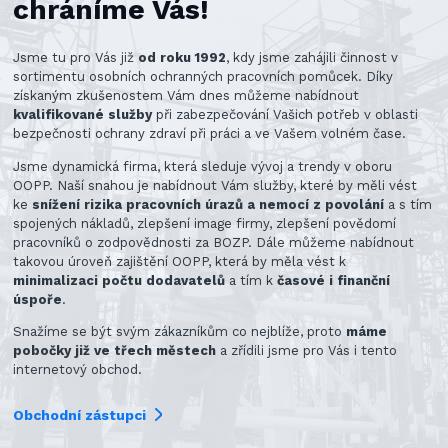
chráníme Vás!
Jsme tu pro Vás již
od roku 1992
, kdy jsme zahájili činnost v
sortimentu osobních ochranných pracovních pomůcek. Díky
získaným zkušenostem Vám dnes můžeme nabídnout
kvalifikované služby
při zabezpečování Vašich potřeb v oblasti
bezpečnosti ochrany zdraví při práci a ve Vašem volném čase.
Jsme dynamická firma, která sleduje vývoj a trendy v oboru
OOPP. Naší snahou je nabídnout Vám služby, které by měli vést
ke
snížení rizika pracovních úrazů a nemocí z povolání
a s tím
spojených nákladů, zlepšení image firmy, zlepšení povědomí
pracovníků o zodpovědnosti za BOZP. Dále můžeme nabídnout
takovou úroveň zajištění OOPP, která by měla vést k
minimalizaci počtu dodavatelů
a tím k
časové i finanční
úspoře
.
Snažíme se být svým zákazníkům co nejblíže, proto
máme
pobočky již ve třech městech
a zřídili jsme pro Vás i tento
internetový obchod.
Obchodní zástupci