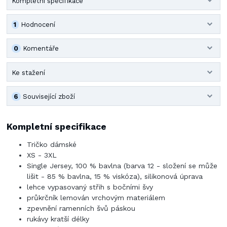
Kompletní specifikace
1
Hodnocení
0
Komentáře
Ke stažení
6
Související zboží
Kompletní specifikace
Tričko dámské
XS - 3XL
Single Jersey, 100 % bavlna (barva 12 - složení se může
lišit - 85 % bavlna, 15 % viskóza), silikonová úprava
lehce vypasovaný střih s bočními švy
průkrčník lemován vrchovým materiálem
zpevnění ramenních švů páskou
rukávy kratší délky