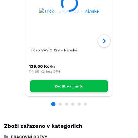
Tričko BASIC 129 - Pánské
Tričko CAM
139,00 Kč
196,00 Kč
/
ks
/
114,88 Kč
bez DPH
161,98 Kč
be
Zvolit variantu
Zboží zařazeno v kategoriích
PRACOVNÍ ODĚVY