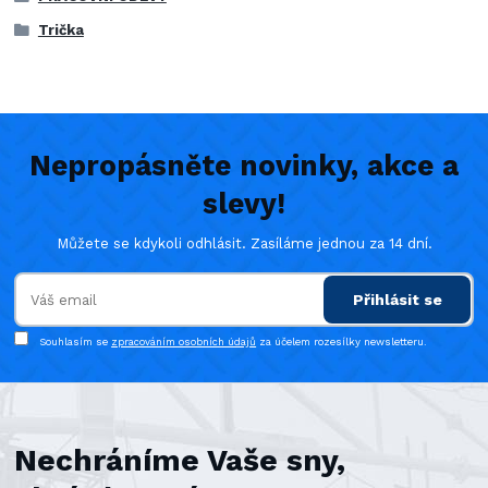
Trička
Nepropásněte novinky, akce a
slevy!
Můžete se kdykoli odhlásit. Zasíláme jednou za 14 dní.
Přihlásit se
Souhlasím se
zpracováním osobních údajů
za účelem rozesílky newsletteru.
Nechráníme Vaše sny,