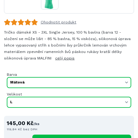
Ohodnotit produkt
Tričko dámské XS - 3XL Single Jersey, 100 % bavlna (barva 12 -
složení se může lišit - 85 % bavlna, 15 % viskóza), silikonová úprava
lehce vypasovaný střih s bočními švy průkrčník lemován vrchovým
materiálem zpevnění ramenních švů páskou rukávy kratší délky
silikonová úprava MALFINI
celý popis
Barva
Velikost
145,00 Kč
/
ks
119,84 Kč
bez DPH