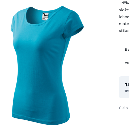
Tričk
slože
lehc
mate
sili
B
Ve
1
11
Číslo