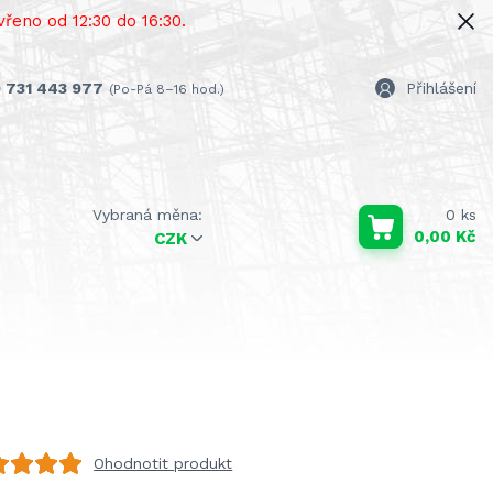
řeno od 12:30 do 16:30.
 731 443 977
Přihlášení
(Po-Pá 8–16 hod.)
0
ks
0,00 Kč
CZK
Ohodnotit produkt