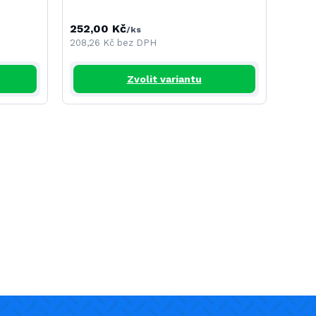
252,00 Kč
191,
/
ks
208,26 Kč
bez DPH
157,8
Zvolit variantu