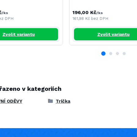
č
196,00 Kč
/
ks
/
ks
ez DPH
161,98 Kč
bez DPH
Zvolit variantu
Zvolit variantu
řazeno v kategoriích
NÍ ODĚVY
Trička