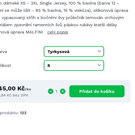
o dámské XS - 3XL Single Jersey, 100 % bavlna (barva 12 -
ní se může lišit - 85 % bavlna, 15 % viskóza), silikonová úprava
e vypasovaný střih s bočními švy průkrčník lemován vrchovým
riálem zpevnění ramenních švů páskou rukávy kratší délky
konová úprava MALFINI
celý popis
arva
likost
45,00 Kč
/
ks
Přidat do košíku
9,84 Kč
bez DPH
 produktu:
122