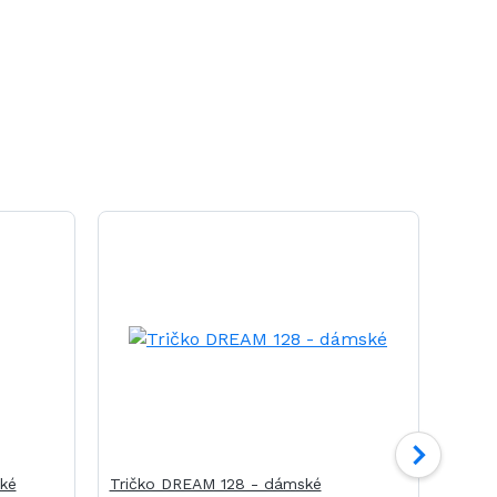
ké
Tričko DREAM 128 - dámské
Tričk