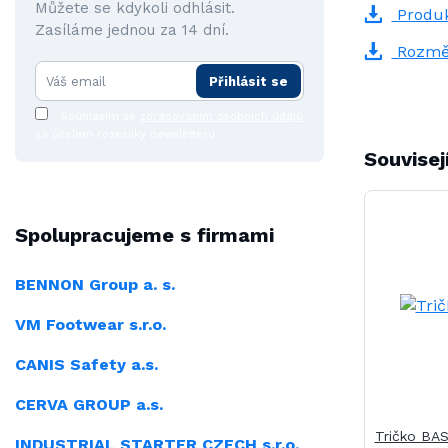
Můžete se kdykoli odhlásit.
Produk
Zasíláme jednou za 14 dní.
Rozmě
Přihlásit se
Souhlasím se
zpracováním osobních údajů
za účelem rozesílky newsletteru.
Souvisej
Spolupracujeme s firmami
BENNON Group a. s.
VM Footwear s.r.o.
CANIS Safety a.s.
CERVA GROUP a.s.
Tričko BAS
INDUSTRIAL
STARTER CZECH s.r.o.