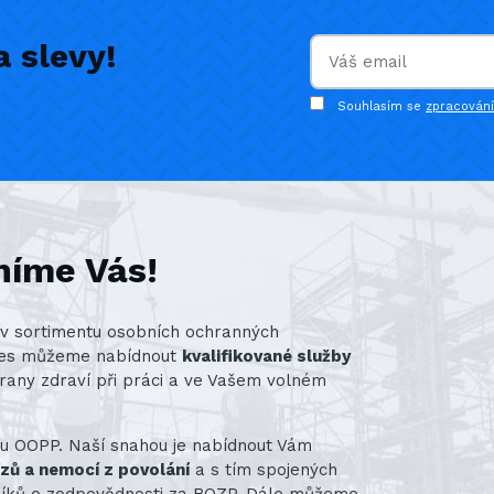
 slevy!
Souhlasím se
zpracován
níme Vás!
st v sortimentu osobních ochranných
nes můžeme nabídnout
kvalifikované služby
rany zdraví při práci a ve Vašem volném
ru OOPP. Naší snahou je nabídnout Vám
azů a nemocí z povolání
a s tím spojených
vníků o zodpovědnosti za BOZP. Dále můžeme