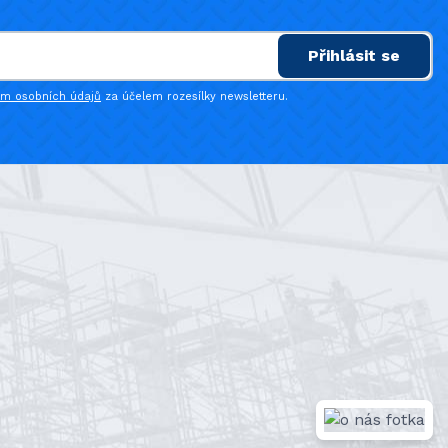
Přihlásit se
ím osobních údajů
za účelem rozesílky newsletteru.