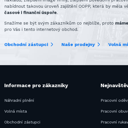
nabídnout takovou úroveň zajištění OOPP, která by měla v
časové i finanční úspoře
.
Snažíme se být svým zákazníkům co nejblíže, proto
máme 
pro Vás i tento internetový obchod.
Obchodní zástupci
Naše prodejny
Volná m
Informace pro zákazníky
Nejnavštěv
Náhradní plnění
Pracovní oděv
Volná místa
Pracovní obuv
Obchodní zástupci
Pracovní rukav