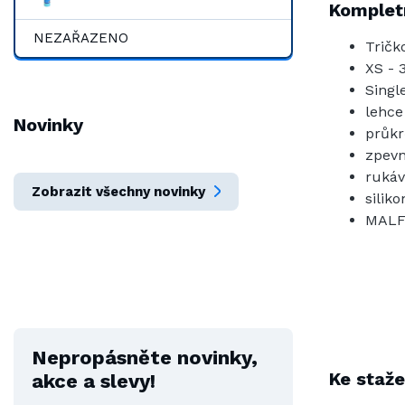
Kompletn
NEZAŘAZENO
Tričk
XS - 
Singl
lehce
Novinky
průkr
zpevn
rukáv
Zobrazit všechny novinky
silik
MALF
Nepropásněte novinky,
Ke staže
akce a slevy!