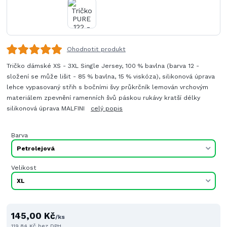
Ohodnotit produkt
Tričko dámské XS - 3XL Single Jersey, 100 % bavlna (barva 12 -
složení se může lišit - 85 % bavlna, 15 % viskóza), silikonová úprava
lehce vypasovaný střih s bočními švy průkrčník lemován vrchovým
materiálem zpevnění ramenních švů páskou rukávy kratší délky
silikonová úprava MALFINI
celý popis
Barva
Velikost
145,00 Kč
/
ks
119,84 Kč
bez DPH