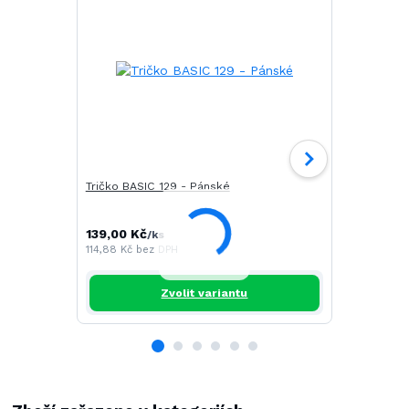
Tričko BASIC 129 - Pánské
Tričko CAM
139,00 Kč
196,00 Kč
/
ks
/
114,88 Kč
bez DPH
161,98 Kč
be
Zvolit variantu