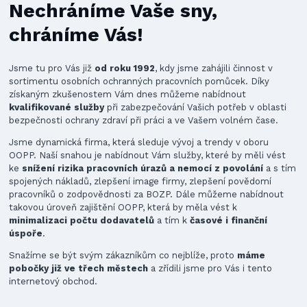
Nechráníme Vaše sny,
chráníme Vás!
Jsme tu pro Vás již
od roku 1992
, kdy jsme zahájili činnost v
sortimentu osobních ochranných pracovních pomůcek. Díky
získaným zkušenostem Vám dnes můžeme nabídnout
kvalifikované služby
při zabezpečování Vašich potřeb v oblasti
bezpečnosti ochrany zdraví při práci a ve Vašem volném čase.
Jsme dynamická firma, která sleduje vývoj a trendy v oboru
OOPP. Naší snahou je nabídnout Vám služby, které by měli vést
ke
snížení rizika pracovních úrazů a nemocí z povolání
a s tím
spojených nákladů, zlepšení image firmy, zlepšení povědomí
pracovníků o zodpovědnosti za BOZP. Dále můžeme nabídnout
takovou úroveň zajištění OOPP, která by měla vést k
minimalizaci počtu dodavatelů
a tím k
časové i finanční
úspoře
.
Snažíme se být svým zákazníkům co nejblíže, proto
máme
pobočky již ve třech městech
a zřídili jsme pro Vás i tento
internetový obchod.