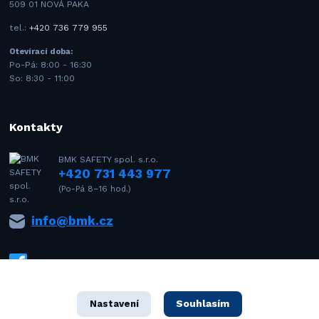
509 01 NOVÁ PAKA
tel.:
+420 736 779 955
Otevírací doba:
Po-Pá: 8:00 - 16:30
So: 8:30 - 11:00
Kontakty
BMK SAFETY spol. s.r.o.
+420 731 443 977
(Po-Pá 8–16 hod.)
info@bmk.cz
Souhlasím
Nastavení