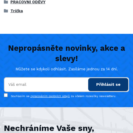
PRACOVNÍ ODĚVY
Trička
Nepropásněte novinky, akce a
slevy!
Můžete se kdykoli odhlásit. Zasíláme jednou za 14 dní.
Přihlásit se
Souhlasím se
zpracováním osobních údajů
za účelem rozesílky newsletteru.
Nechráníme Vaše sny,