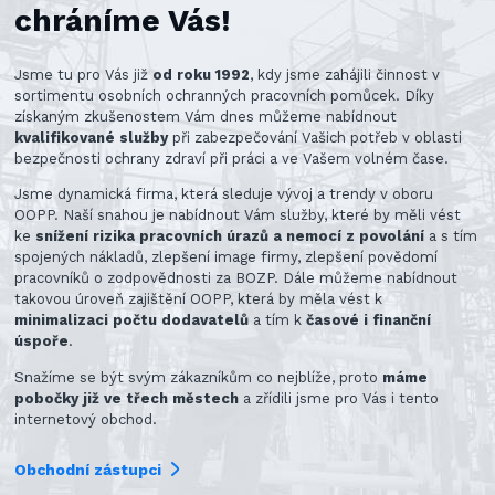
chráníme Vás!
Jsme tu pro Vás již
od roku 1992
, kdy jsme zahájili činnost v
sortimentu osobních ochranných pracovních pomůcek. Díky
získaným zkušenostem Vám dnes můžeme nabídnout
kvalifikované služby
při zabezpečování Vašich potřeb v oblasti
bezpečnosti ochrany zdraví při práci a ve Vašem volném čase.
Jsme dynamická firma, která sleduje vývoj a trendy v oboru
OOPP. Naší snahou je nabídnout Vám služby, které by měli vést
ke
snížení rizika pracovních úrazů a nemocí z povolání
a s tím
spojených nákladů, zlepšení image firmy, zlepšení povědomí
pracovníků o zodpovědnosti za BOZP. Dále můžeme nabídnout
takovou úroveň zajištění OOPP, která by měla vést k
minimalizaci počtu dodavatelů
a tím k
časové i finanční
úspoře
.
Snažíme se být svým zákazníkům co nejblíže, proto
máme
pobočky již ve třech městech
a zřídili jsme pro Vás i tento
internetový obchod.
Obchodní zástupci