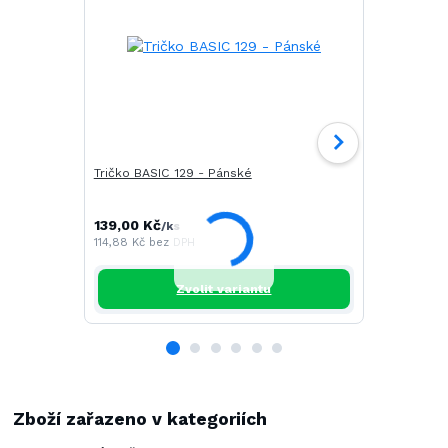
Tričko BASIC 129 - Pánské
Tričko CAM
139,00 Kč
196,00 Kč
/
ks
/
114,88 Kč
bez DPH
161,98 Kč
be
Zvolit variantu
Zboží zařazeno v kategoriích