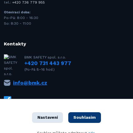
tel.:
+420 736 779 955
Otevírací doba:
Po-Pá: 8:00 - 16:30
So: 8:30 - 11:00
Kontakty
BMK SAFETY spol. s.r.o.
+420 731 443 977
(Po-Pá 8–16 hod.)
info@bmk.cz
Souhlasím
Nastavení
1992–2021 © BMK SAFETY spol. s r.o. – Všechna práva vyhrazena. Design
Souhlas můžete odmítnout
zde
.