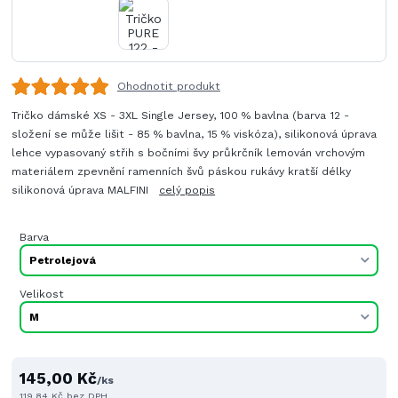
Ohodnotit produkt
Tričko dámské XS - 3XL Single Jersey, 100 % bavlna (barva 12 -
složení se může lišit - 85 % bavlna, 15 % viskóza), silikonová úprava
lehce vypasovaný střih s bočními švy průkrčník lemován vrchovým
materiálem zpevnění ramenních švů páskou rukávy kratší délky
silikonová úprava MALFINI
celý popis
Barva
Velikost
145,00 Kč
/
ks
119,84 Kč
bez DPH