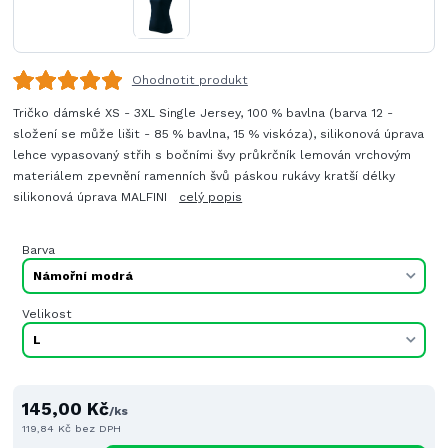
Ohodnotit produkt
Tričko dámské XS - 3XL Single Jersey, 100 % bavlna (barva 12 -
složení se může lišit - 85 % bavlna, 15 % viskóza), silikonová úprava
lehce vypasovaný střih s bočními švy průkrčník lemován vrchovým
materiálem zpevnění ramenních švů páskou rukávy kratší délky
silikonová úprava MALFINI
celý popis
Barva
Velikost
145,00 Kč
/
ks
119,84 Kč
bez DPH