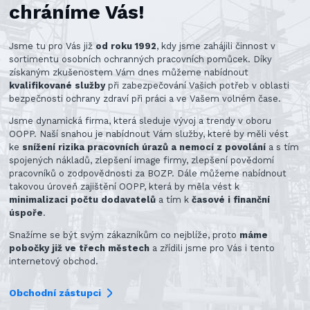
chráníme Vás!
Jsme tu pro Vás již
od roku 1992
, kdy jsme zahájili činnost v
sortimentu osobních ochranných pracovních pomůcek. Díky
získaným zkušenostem Vám dnes můžeme nabídnout
kvalifikované služby
při zabezpečování Vašich potřeb v oblasti
bezpečnosti ochrany zdraví při práci a ve Vašem volném čase.
Jsme dynamická firma, která sleduje vývoj a trendy v oboru
OOPP. Naší snahou je nabídnout Vám služby, které by měli vést
ke
snížení rizika pracovních úrazů a nemocí z povolání
a s tím
spojených nákladů, zlepšení image firmy, zlepšení povědomí
pracovníků o zodpovědnosti za BOZP. Dále můžeme nabídnout
takovou úroveň zajištění OOPP, která by měla vést k
minimalizaci počtu dodavatelů
a tím k
časové i finanční
úspoře
.
Snažíme se být svým zákazníkům co nejblíže, proto
máme
pobočky již ve třech městech
a zřídili jsme pro Vás i tento
internetový obchod.
Obchodní zástupci