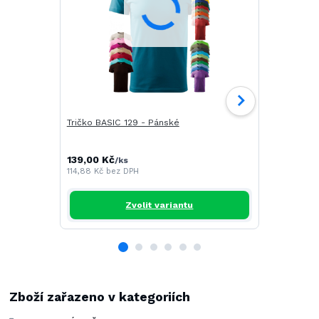
Tričko BASIC 129 - Pánské
Tričko CAM
139,00 Kč
196,00 Kč
/
ks
/
114,88 Kč
bez DPH
161,98 Kč
be
Zvolit variantu
Zboží zařazeno v kategoriích