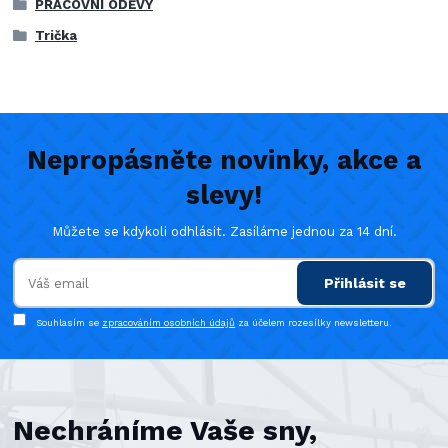
PRACOVNÍ ODĚVY
Trička
Nepropásněte novinky, akce a
slevy!
Můžete se kdykoli odhlásit. Zasíláme jednou za 14 dní.
Přihlásit se
Souhlasím se
zpracováním osobních údajů
za účelem rozesílky newsletteru.
Nechráníme Vaše sny,