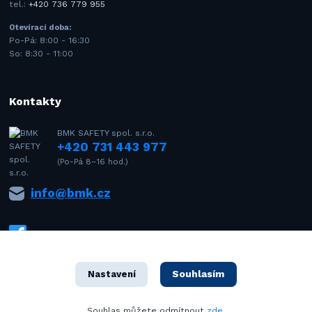
tel.:
+420 736 779 955
Otevírací doba:
Po-Pá: 8:00 - 16:30
So: 8:30 - 11:00
Kontakty
BMK SAFETY spol. s.r.o.
+420 731 443 977
(Po-Pá 8–16 hod.)
info@bmk.cz
Souhlasím
Nastavení
1992–2021 © BMK SAFETY spol. s r.o. – Všechna práva vyhrazena. Design
Souhlas můžete odmítnout
zde
.