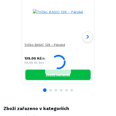
Tričko BASIC 129 - Pánské
Tričko CAM
139,00 Kč
196,00 Kč
/
ks
/
114,88 Kč
bez DPH
161,98 Kč
be
Zvolit variantu
Zboží zařazeno v kategoriích