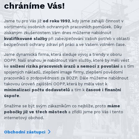
chráníme Vás!
Jsme tu pro Vás již
od roku 1992
, kdy jsme zahájili činnost v
sortimentu osobních ochranných pracovních pomůcek. Díky
získaným zkušenostem Vám dnes můžeme nabídnout
kvalifikované služby
při zabezpečování Vašich potřeb v oblasti
bezpečnosti ochrany zdraví při práci a ve Vašem volném čase.
Jsme dynamická firma, která sleduje vývoj a trendy v oboru
OOPP. Naší snahou je nabídnout Vám služby, které by měli vést
ke
snížení rizika pracovních úrazů a nemocí z povolání
a s tím
spojených nákladů, zlepšení image firmy, zlepšení povědomí
pracovníků o zodpovědnosti za BOZP. Dále můžeme nabídnout
takovou úroveň zajištění OOPP, která by měla vést k
minimalizaci počtu dodavatelů
a tím k
časové i finanční
úspoře
.
Snažíme se být svým zákazníkům co nejblíže, proto
máme
pobočky již ve třech městech
a zřídili jsme pro Vás i tento
internetový obchod.
Obchodní zástupci