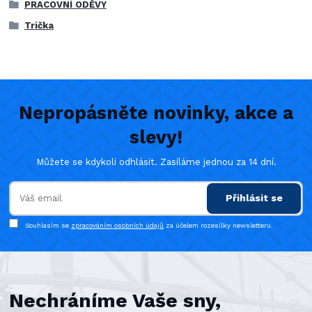
PRACOVNÍ ODĚVY
Trička
Nepropásněte novinky, akce a
slevy!
Můžete se kdykoli odhlásit. Zasíláme jednou za 14 dní.
Přihlásit se
Souhlasím se
zpracováním osobních údajů
za účelem rozesílky newsletteru.
Nechráníme Vaše sny,