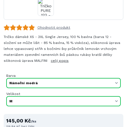
Ohodnotit produkt
Tričko dámské XS - 3XL Single Jersey, 100 % bavlna (barva 12 -
složení se může lišit - 85 % bavlna, 15 % viskóza), silikonová úprava
lehce vypasovaný střih s bočními švy průkrčník lemován vrchovým
materiálem zpevnění ramenních švů páskou rukávy kratší délky
silikonová úprava MALFINI
celý popis
Barva
Velikost
145,00 Kč
/
ks
119,84 Kč
bez DPH