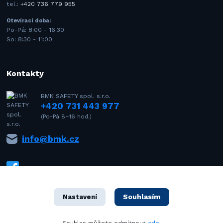
tel.:
+420 736 779 955
Otevírací doba:
Po-Pá: 8:00 - 16:30
So: 8:30 - 11:00
Kontakty
BMK SAFETY spol. s.r.o.
+420 731 443 977
(Po-Pá 8–16 hod.)
info@bmk.cz
Souhlasím
Nastavení
1992–2021 © BMK SAFETY spol. s r.o. – Všechna práva vyhrazena. Design
Souhlas můžete odmítnout
zde
.