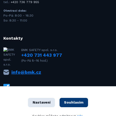
tel.:
+420 736 779 955
Otevírací doba:
Po-Pá: 8:00 - 16:30
So: 8:30 - 11:00
Kontakty
BMK SAFETY spol. s.r.o.
+420 731 443 977
(Po-Pá 8–16 hod.)
info@bmk.cz
Souhlasím
Nastavení
1992–2021 © BMK SAFETY spol. s r.o. – Všechna práva vyhrazena. Design
Souhlas můžete odmítnout
zde
.