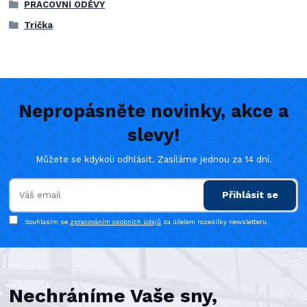
PRACOVNÍ ODĚVY
Trička
Nepropásněte novinky, akce a
slevy!
Můžete se kdykoli odhlásit. Zasíláme jednou za 14 dní.
Přihlásit se
Souhlasím se
zpracováním osobních údajů
za účelem rozesílky newsletteru.
Nechráníme Vaše sny,