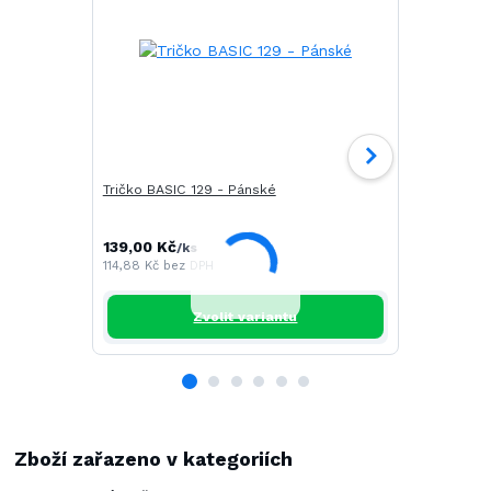
Tričko BASIC 129 - Pánské
Tričko CAM
139,00 Kč
196,00 Kč
/
ks
/
114,88 Kč
bez DPH
161,98 Kč
be
Zvolit variantu
Zboží zařazeno v kategoriích