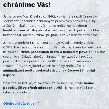
chráníme Vás!
Jsme tu pro Vás již
od roku 1992
, kdy jsme zahájili činnost v
sortimentu osobních ochranných pracovních pomůcek. Díky
získaným zkušenostem Vám dnes můžeme nabídnout
kvalifikované služby
při zabezpečování Vašich potřeb v oblasti
bezpečnosti ochrany zdraví při práci a ve Vašem volném čase.
Jsme dynamická firma, která sleduje vývoj a trendy v oboru
OOPP. Naší snahou je nabídnout Vám služby, které by měli vést
ke
snížení rizika pracovních úrazů a nemocí z povolání
a s tím
spojených nákladů, zlepšení image firmy, zlepšení povědomí
pracovníků o zodpovědnosti za BOZP. Dále můžeme nabídnout
takovou úroveň zajištění OOPP, která by měla vést k
minimalizaci počtu dodavatelů
a tím k
časové i finanční
úspoře
.
Snažíme se být svým zákazníkům co nejblíže, proto
máme
pobočky již ve třech městech
a zřídili jsme pro Vás i tento
internetový obchod.
Obchodní zástupci