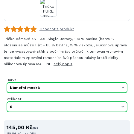
Ohodnotit produkt
Tričko dámské XS - 3XL Single Jersey, 100 % bavlna (barva 12 -
složení se může lišit - 85 % bavlna, 15 % viskóza), silikonová úprava
lehce vypasovaný střih s bočními švy průkrčník lemován vrchovým
materiálem zpevnění ramenních švů páskou rukávy kratší délky
silikonová úprava MALFINI
celý popis
Barva
Velikost
145,00 Kč
/
ks
119,84 Kč
bez DPH