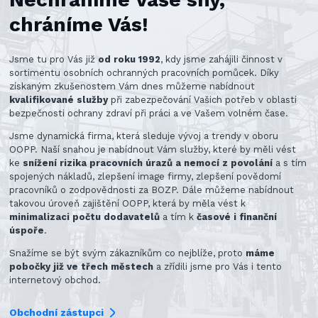
chráníme Vás!
Jsme tu pro Vás již
od roku 1992
, kdy jsme zahájili činnost v
sortimentu osobních ochranných pracovních pomůcek. Díky
získaným zkušenostem Vám dnes můžeme nabídnout
kvalifikované služby
při zabezpečování Vašich potřeb v oblasti
bezpečnosti ochrany zdraví při práci a ve Vašem volném čase.
Jsme dynamická firma, která sleduje vývoj a trendy v oboru
OOPP. Naší snahou je nabídnout Vám služby, které by měli vést
ke
snížení rizika pracovních úrazů a nemocí z povolání
a s tím
spojených nákladů, zlepšení image firmy, zlepšení povědomí
pracovníků o zodpovědnosti za BOZP. Dále můžeme nabídnout
takovou úroveň zajištění OOPP, která by měla vést k
minimalizaci počtu dodavatelů
a tím k
časové i finanční
úspoře
.
Snažíme se být svým zákazníkům co nejblíže, proto
máme
pobočky již ve třech městech
a zřídili jsme pro Vás i tento
internetový obchod.
Obchodní zástupci