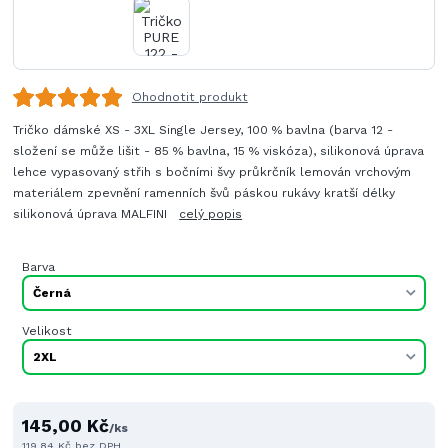
Ohodnotit produkt
Tričko dámské XS - 3XL Single Jersey, 100 % bavlna (barva 12 -
složení se může lišit - 85 % bavlna, 15 % viskóza), silikonová úprava
lehce vypasovaný střih s bočními švy průkrčník lemován vrchovým
materiálem zpevnění ramenních švů páskou rukávy kratší délky
silikonová úprava MALFINI
celý popis
Barva
Velikost
145,00 Kč
/
ks
119,84 Kč
bez DPH