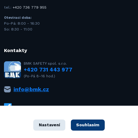
tel.:
+420 736 779 955
Otevírací doba:
Po-Pá: 8:00 - 16:30
So: 8:30 - 11:00
Kontakty
BMK SAFETY spol. s.r.o.
+420 731 443 977
(Po-Pá 8–16 hod.)
info@bmk.cz
Souhlasím
Nastavení
1992–2021 © BMK SAFETY spol. s r.o. – Všechna práva vyhrazena. Design