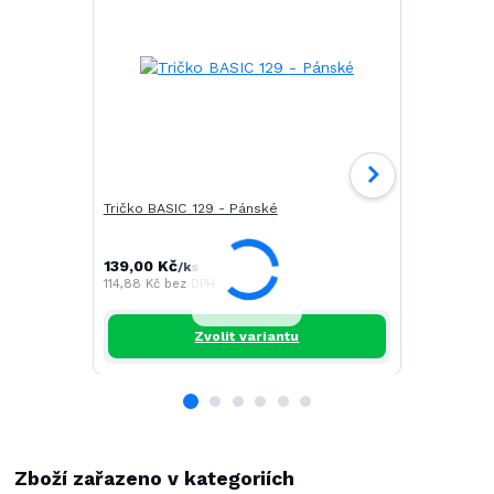
Tričko BASIC 129 - Pánské
Tričko CAM
139,00 Kč
196,00 Kč
/
ks
/
114,88 Kč
bez DPH
161,98 Kč
be
Zvolit variantu
Zboží zařazeno v kategoriích