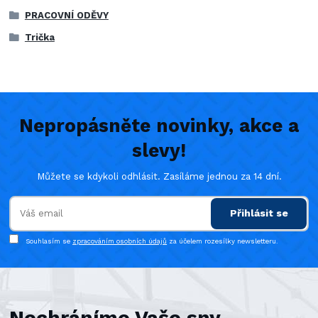
PRACOVNÍ ODĚVY
Trička
Nepropásněte novinky, akce a
slevy!
Můžete se kdykoli odhlásit. Zasíláme jednou za 14 dní.
Přihlásit se
Souhlasím se
zpracováním osobních údajů
za účelem rozesílky newsletteru.
Nechráníme Vaše sny,