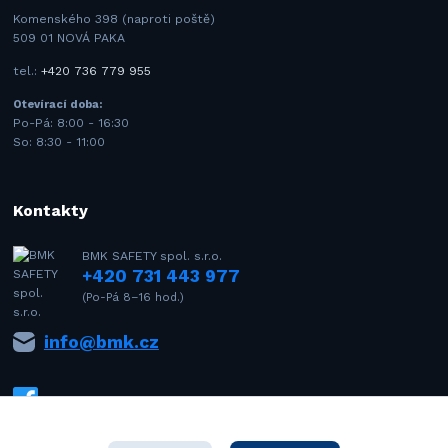
Komenského 398 (naproti poště)
509 01 NOVÁ PAKA
tel.:
+420 736 779 955
Otevírací doba:
Po-Pá: 8:00 - 16:30
So: 8:30 - 11:00
Kontakty
BMK SAFETY spol. s.r.o.
+420 731 443 977
(Po-Pá 8–16 hod.)
info@bmk.cz