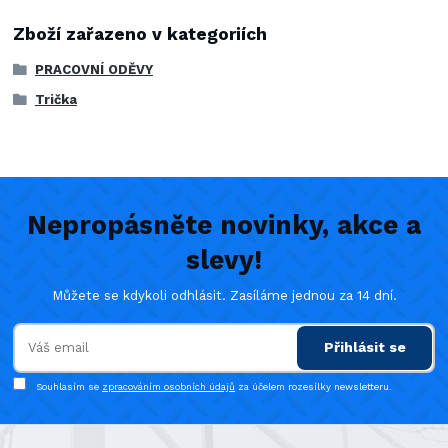
Zboží zařazeno v kategoriích
PRACOVNÍ ODĚVY
Trička
Nepropásněte novinky, akce a
slevy!
Můžete se kdykoli odhlásit. Zasíláme jednou za 14 dní.
Přihlásit se
Souhlasím se
zpracováním osobních údajů
za účelem rozesílky newsletteru.