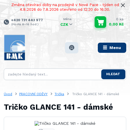
Změna otevírací doby na prodejně v Nové Pace - týden od
4.8.2026 do 7.8.2026 otevřeno od 12:30 do 16:30.
0
ks
+420 731 443 977
0,00 Kč
(Po-Pá 8–16 hod.)
CZK
Menu
HLEDAT
Úvod
PRACOVNÍ ODĚVY
Trička
Tričko GLANCE 141 - dámské
Tričko GLANCE 141 - dámské