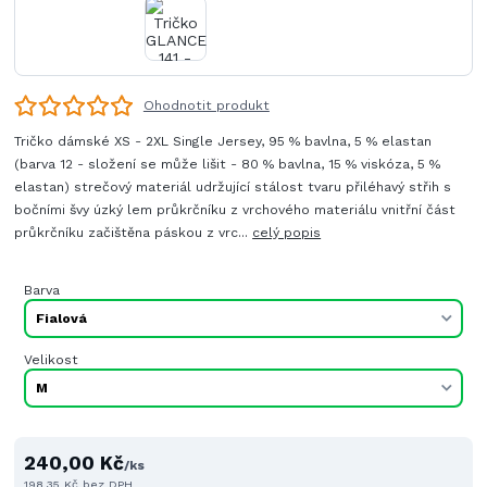
Ohodnotit produkt
Tričko dámské XS - 2XL Single Jersey, 95 % bavlna, 5 % elastan
(barva 12 - složení se může lišit - 80 % bavlna, 15 % viskóza, 5 %
elastan) strečový materiál udržující stálost tvaru přiléhavý střih s
bočními švy úzký lem průkrčníku z vrchového materiálu vnitřní část
průkrčníku začištěna páskou z vrc...
celý popis
Barva
Velikost
240,00 Kč
/
ks
198,35 Kč
bez DPH