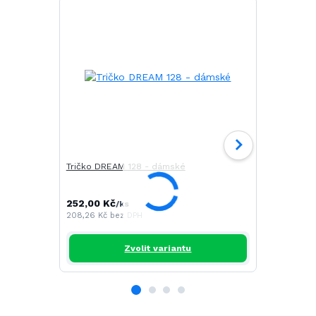
Tričko DREAM 128 - dámské
Tričko FIT 
252,00 Kč
191,00 Kč
/
ks
/
208,26 Kč
bez DPH
157,85 Kč
be
Zvolit variantu