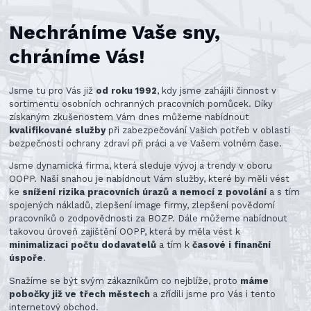
Nechráníme Vaše sny,
chráníme Vás!
Jsme tu pro Vás již
od roku 1992
, kdy jsme zahájili činnost v
sortimentu osobních ochranných pracovních pomůcek. Díky
získaným zkušenostem Vám dnes můžeme nabídnout
kvalifikované služby
při zabezpečování Vašich potřeb v oblasti
bezpečnosti ochrany zdraví při práci a ve Vašem volném čase.
Jsme dynamická firma, která sleduje vývoj a trendy v oboru
OOPP. Naší snahou je nabídnout Vám služby, které by měli vést
ke
snížení rizika pracovních úrazů a nemocí z povolání
a s tím
spojených nákladů, zlepšení image firmy, zlepšení povědomí
pracovníků o zodpovědnosti za BOZP. Dále můžeme nabídnout
takovou úroveň zajištění OOPP, která by měla vést k
minimalizaci počtu dodavatelů
a tím k
časové i finanční
úspoře
.
Snažíme se být svým zákazníkům co nejblíže, proto
máme
pobočky již ve třech městech
a zřídili jsme pro Vás i tento
internetový obchod.