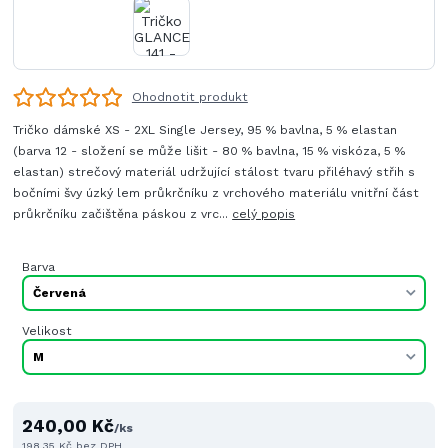
Ohodnotit produkt
Tričko dámské XS - 2XL Single Jersey, 95 % bavlna, 5 % elastan
(barva 12 - složení se může lišit - 80 % bavlna, 15 % viskóza, 5 %
elastan) strečový materiál udržující stálost tvaru přiléhavý střih s
bočními švy úzký lem průkrčníku z vrchového materiálu vnitřní část
průkrčníku začištěna páskou z vrc...
celý popis
Barva
Velikost
240,00 Kč
/
ks
198,35 Kč
bez DPH