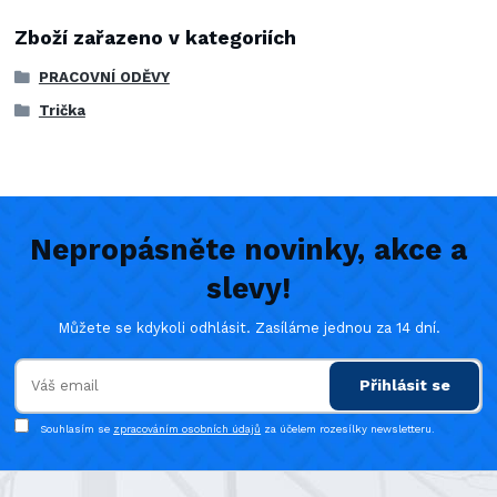
Zboží zařazeno v kategoriích
PRACOVNÍ ODĚVY
Trička
Nepropásněte novinky, akce a
slevy!
Můžete se kdykoli odhlásit. Zasíláme jednou za 14 dní.
Přihlásit se
Souhlasím se
zpracováním osobních údajů
za účelem rozesílky newsletteru.