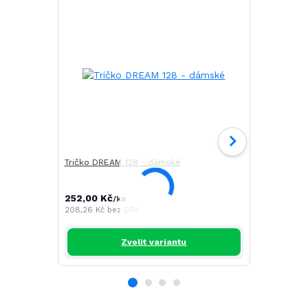
Tričko DREAM 128 - dámské
Tričko FIT 
252,00 Kč
191,00 Kč
/
ks
/
208,26 Kč
bez DPH
157,85 Kč
be
Zvolit variantu