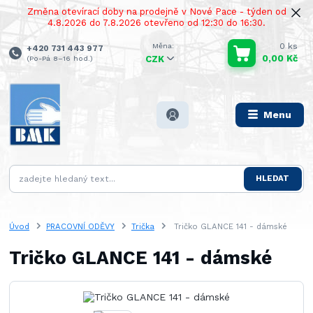
Změna otevírací doby na prodejně v Nové Pace - týden od
4.8.2026 do 7.8.2026 otevřeno od 12:30 do 16:30.
0
ks
+420 731 443 977
0,00 Kč
(Po-Pá 8–16 hod.)
CZK
Menu
HLEDAT
Úvod
PRACOVNÍ ODĚVY
Trička
Tričko GLANCE 141 - dámské
Tričko GLANCE 141 - dámské