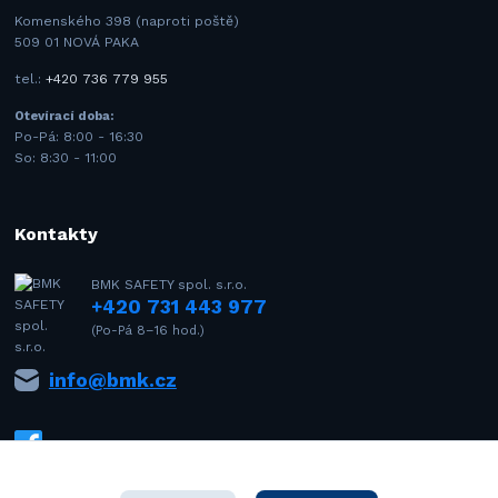
Komenského 398 (naproti poště)
509 01 NOVÁ PAKA
tel.:
+420 736 779 955
Otevírací doba:
Po-Pá: 8:00 - 16:30
So: 8:30 - 11:00
Kontakty
BMK SAFETY spol. s.r.o.
+420 731 443 977
(Po-Pá 8–16 hod.)
info@bmk.cz