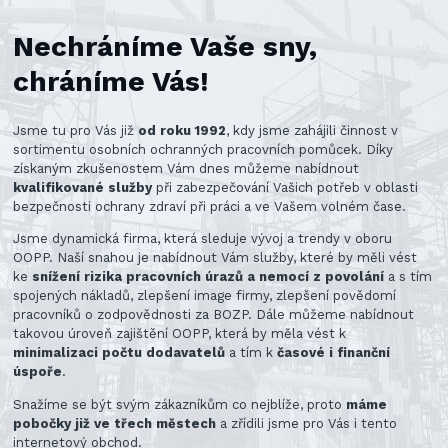
Nechráníme Vaše sny,
chráníme Vás!
Jsme tu pro Vás již
od roku 1992
, kdy jsme zahájili činnost v
sortimentu osobních ochranných pracovních pomůcek. Díky
získaným zkušenostem Vám dnes můžeme nabídnout
kvalifikované služby
při zabezpečování Vašich potřeb v oblasti
bezpečnosti ochrany zdraví při práci a ve Vašem volném čase.
Jsme dynamická firma, která sleduje vývoj a trendy v oboru
OOPP. Naší snahou je nabídnout Vám služby, které by měli vést
ke
snížení rizika pracovních úrazů a nemocí z povolání
a s tím
spojených nákladů, zlepšení image firmy, zlepšení povědomí
pracovníků o zodpovědnosti za BOZP. Dále můžeme nabídnout
takovou úroveň zajištění OOPP, která by měla vést k
minimalizaci počtu dodavatelů
a tím k
časové i finanční
úspoře
.
Snažíme se být svým zákazníkům co nejblíže, proto
máme
pobočky již ve třech městech
a zřídili jsme pro Vás i tento
internetový obchod.