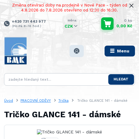
Změna otevírací doby na prodejně v Nové Pace - týden od
4.8.2026 do 7.8.2026 otevřeno od 12:30 do 16:30.
0
ks
+420 731 443 977
0,00 Kč
(Po-Pá 8–16 hod.)
CZK
Menu
HLEDAT
Úvod
PRACOVNÍ ODĚVY
Trička
Tričko GLANCE 141 - dámské
Tričko GLANCE 141 - dámské