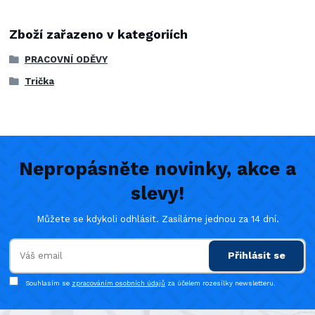
Zboží zařazeno v kategoriích
PRACOVNÍ ODĚVY
Trička
Nepropásněte novinky, akce a
slevy!
Můžete se kdykoli odhlásit. Zasíláme jednou za 14 dní.
Přihlásit se
Souhlasím se
zpracováním osobních údajů
za účelem rozesílky newsletteru.