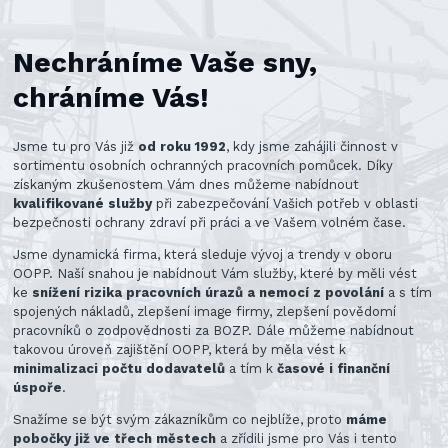
Nechráníme Vaše sny,
chráníme Vás!
Jsme tu pro Vás již
od roku 1992
, kdy jsme zahájili činnost v
sortimentu osobních ochranných pracovních pomůcek. Díky
získaným zkušenostem Vám dnes můžeme nabídnout
kvalifikované služby
při zabezpečování Vašich potřeb v oblasti
bezpečnosti ochrany zdraví při práci a ve Vašem volném čase.
Jsme dynamická firma, která sleduje vývoj a trendy v oboru
OOPP. Naší snahou je nabídnout Vám služby, které by měli vést
ke
snížení rizika pracovních úrazů a nemocí z povolání
a s tím
spojených nákladů, zlepšení image firmy, zlepšení povědomí
pracovníků o zodpovědnosti za BOZP. Dále můžeme nabídnout
takovou úroveň zajištění OOPP, která by měla vést k
minimalizaci počtu dodavatelů
a tím k
časové i finanční
úspoře
.
Snažíme se být svým zákazníkům co nejblíže, proto
máme
pobočky již ve třech městech
a zřídili jsme pro Vás i tento