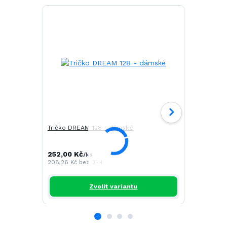
Tričko DREAM 128 - dámské
Tričko FIT 
252,00 Kč
191,00 Kč
/
ks
/
208,26 Kč
bez DPH
157,85 Kč
be
Zvolit variantu