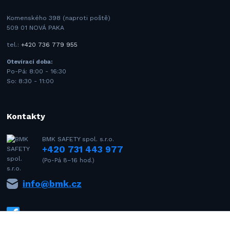
Komenského 398 (naproti poště)
509 01 NOVÁ PAKA
tel.:
+420 736 779 955
Otevírací doba:
Po-Pá: 8:00 - 16:30
So: 8:30 - 11:00
Kontakty
BMK SAFETY spol. s.r.o.
+420 731 443 977
(Po-Pá 8–16 hod.)
info@bmk.cz