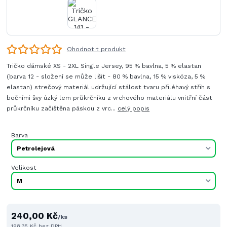
Ohodnotit produkt
Tričko dámské XS - 2XL Single Jersey, 95 % bavlna, 5 % elastan
(barva 12 - složení se může lišit - 80 % bavlna, 15 % viskóza, 5 %
elastan) strečový materiál udržující stálost tvaru přiléhavý střih s
bočními švy úzký lem průkrčníku z vrchového materiálu vnitřní část
průkrčníku začištěna páskou z vrc...
celý popis
Barva
Velikost
240,00 Kč
/
ks
198,35 Kč
bez DPH