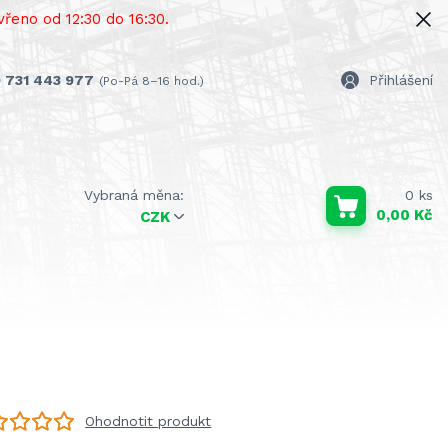
řeno od 12:30 do 16:30.
 731 443 977
Přihlášení
(Po-Pá 8–16 hod.)
0
ks
0,00 Kč
CZK
Ohodnotit produkt