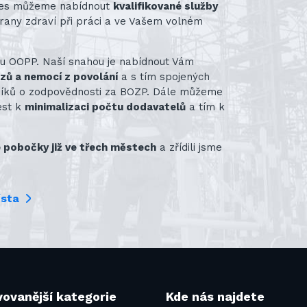
nes můžeme nabídnout
kvalifikované služby
rany zdraví při práci a ve Vašem volném
ru OOPP. Naší snahou je nabídnout Vám
azů a nemocí z povolání
a s tím spojených
vníků o zodpovědnosti za BOZP. Dále můžeme
ést k
minimalizaci počtu dodavatelů
a tím k
pobočky již ve třech městech
a zřídili jsme
ísta
ovanější kategorie
Kde nás najdete