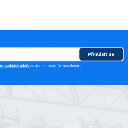
Přihlásit se
ím osobních údajů
za účelem rozesílky newsletteru.