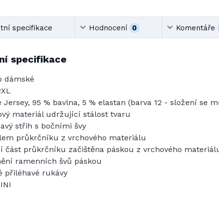
ní specifikace
Hodnocení
0
Komentáře
í specifikace
o dámské
2XL
e Jersey, 95 % bavlna, 5 % elastan (barva 12 - složení se mů
ový materiál udržující stálost tvaru
havý střih s bočními švy
lem průkrčníku z vrchového materiálu
ní část průkrčníku začištěna páskou z vrchového materiál
ění ramenních švů páskou
é přiléhavé rukávy
INI