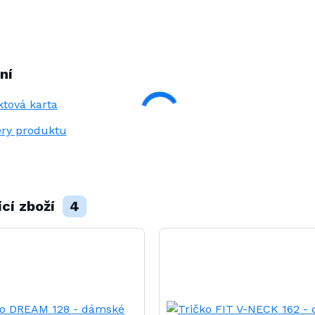
ní
tová karta
ry produktu
ící zboží
4