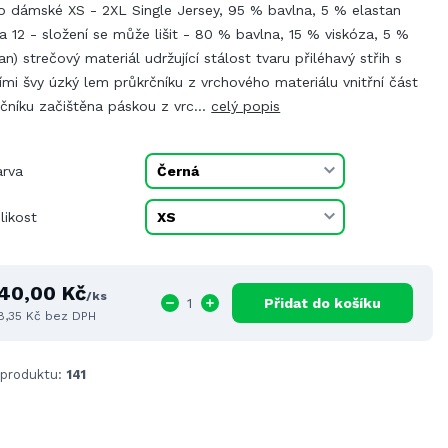
ko dámské XS - 2XL Single Jersey, 95 % bavlna, 5 % elastan
a 12 - složení se může lišit - 80 % bavlna, 15 % viskóza, 5 %
an) strečový materiál udržující stálost tvaru přiléhavý střih s
mi švy úzký lem průkrčníku z vrchového materiálu vnitřní část
čníku začištěna páskou z vrc...
celý popis
arva
likost
40,00 Kč
/
ks
Přidat do košíku
8,35 Kč
bez DPH
 produktu:
141