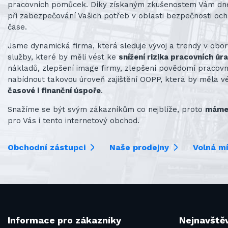
pracovních pomůcek. Díky získaným zkušenostem Vám d
při zabezpečování Vašich potřeb v oblasti bezpečnosti och
čase.
Jsme dynamická firma, která sleduje vývoj a trendy v obo
služby, které by měli vést ke
snížení rizika pracovních úr
nákladů, zlepšení image firmy, zlepšení povědomí praco
nabídnout takovou úroveň zajištění OOPP, která by měla v
časové i finanční úspoře
.
Snažíme se být svým zákazníkům co nejblíže, proto
máme 
pro Vás i tento internetový obchod.
Obchodní zástupci
Naše prodejny
Volná m
Informace pro zákazníky
Nejnavštěv