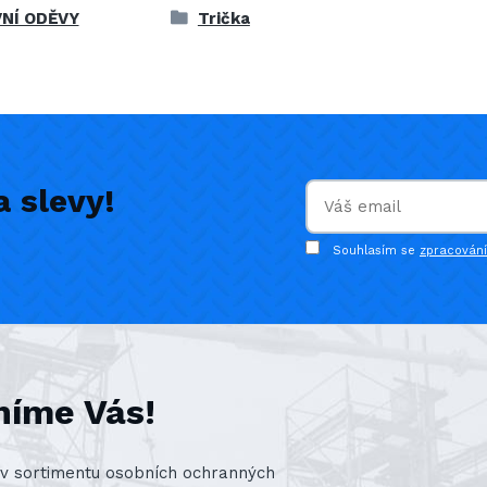
NÍ ODĚVY
Trička
 slevy!
Souhlasím se
zpracován
níme Vás!
st v sortimentu osobních ochranných