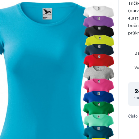
Trič
(barv
elast
boční
průkr
B
Ve
2
19
Číslo