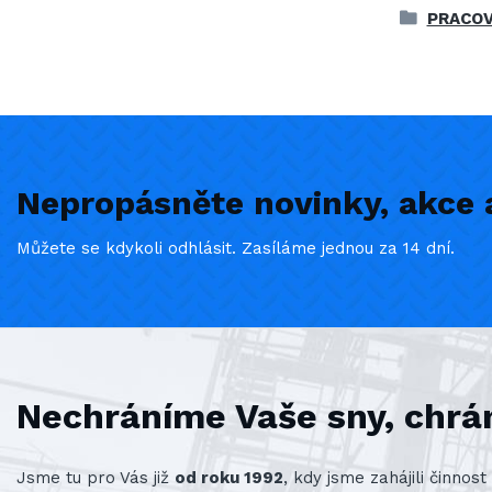
PRACOV
Nepropásněte novinky, akce a
Můžete se kdykoli odhlásit. Zasíláme jednou za 14 dní.
Nechráníme Vaše sny, chrá
Jsme tu pro Vás již
od roku 1992
, kdy jsme zahájili činno