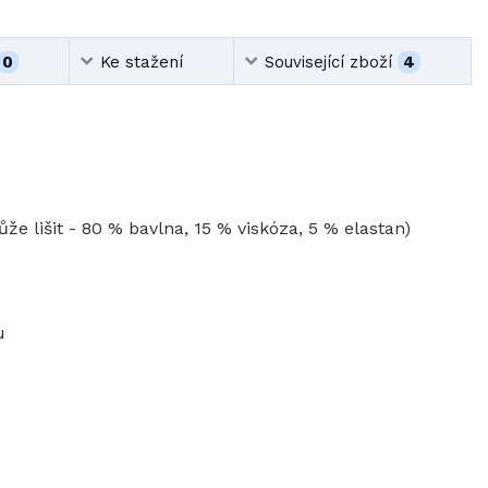
0
Ke stažení
Související zboží
4
že lišit - 80 % bavlna, 15 % viskóza, 5 % elastan)
u