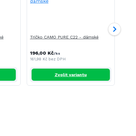
ké
Tričko CAMO PURE C22 - dámské
Tričk
196,00 Kč
268,
/
ks
161,98 Kč
bez DPH
221,4
Zvolit variantu