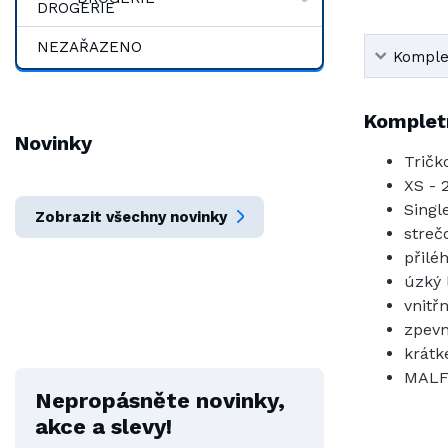
NEZAŘAZENO
Komplet
Kompletn
Novinky
Tričk
XS - 
Singl
Zobrazit všechny novinky
streč
přilé
úzký 
vnitř
zpevn
krátk
MALF
Nepropásněte novinky,
akce a slevy!