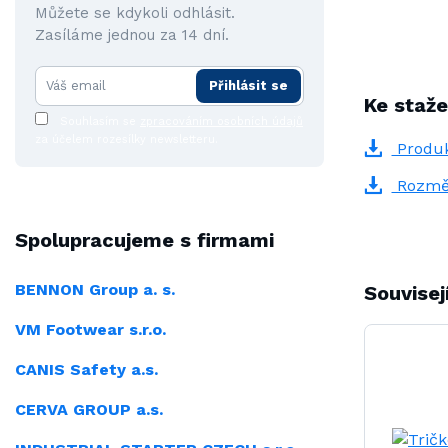
Můžete se kdykoli odhlásit.
Zasíláme jednou za 14 dní.
Přihlásit se
Ke staže
Souhlasím se
zpracováním osobních údajů
za účelem rozesílky newsletteru.
Produk
Rozmě
Spolupracujeme s firmami
BENNON Group a. s.
Souvisej
VM Footwear s.r.o.
CANIS Safety a.s.
CERVA GROUP a.s.