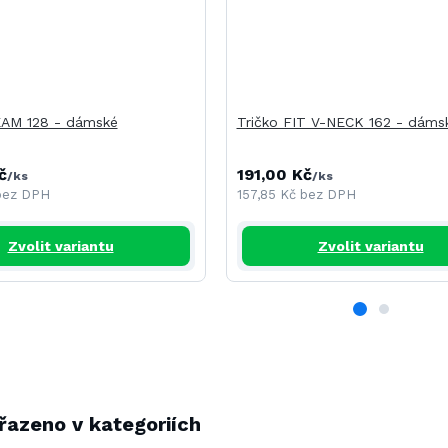
EAM 128 - dámské
Tričko FIT V-NECK 162 - dáms
č
191,00 Kč
/
ks
/
ks
bez DPH
157,85 Kč
bez DPH
Zvolit variantu
Zvolit variantu
řazeno v kategoriích