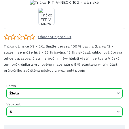
Ohodnotit produkt
Tričko dámské XS - 2XL Single Jersey, 100 % bavlna (barva 12 -
složení se může lišit - 85 % bavlna, 15 % viskóza), silikonová úprava
lehce vypasovaný střih s bočními švy hlubší výstřih ve tvaru V úzký
lem průkrčníku z vrchového materiálu s 5 % elastanu vnitřní část
průkrčníku začištěna páskou z vrc...
celý popis
Barva
Velikost