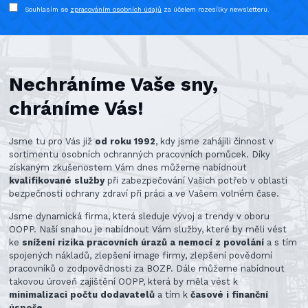
Souhlasím se
zpracováním osobních údajů
za účelem rozesílky newsletteru.
Nechráníme Vaše sny,
chráníme Vás!
Jsme tu pro Vás již
od roku 1992
, kdy jsme zahájili činnost v
sortimentu osobních ochranných pracovních pomůcek. Díky
získaným zkušenostem Vám dnes můžeme nabídnout
kvalifikované služby
při zabezpečování Vašich potřeb v oblasti
bezpečnosti ochrany zdraví při práci a ve Vašem volném čase.
Jsme dynamická firma, která sleduje vývoj a trendy v oboru
OOPP. Naší snahou je nabídnout Vám služby, které by měli vést
ke
snížení rizika pracovních úrazů a nemocí z povolání
a s tím
spojených nákladů, zlepšení image firmy, zlepšení povědomí
pracovníků o zodpovědnosti za BOZP. Dále můžeme nabídnout
takovou úroveň zajištění OOPP, která by měla vést k
minimalizaci počtu dodavatelů
a tím k
časové i finanční
úspoře
.