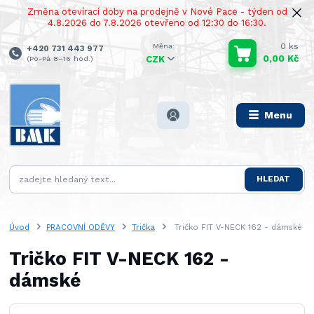
Změna otevírací doby na prodejně v Nové Pace - týden od
4.8.2026 do 7.8.2026 otevřeno od 12:30 do 16:30.
0
ks
+420 731 443 977
0,00 Kč
(Po-Pá 8–16 hod.)
CZK
Menu
HLEDAT
Úvod
PRACOVNÍ ODĚVY
Trička
Tričko FIT V-NECK 162 - dámské
Tričko FIT V-NECK 162 -
dámské