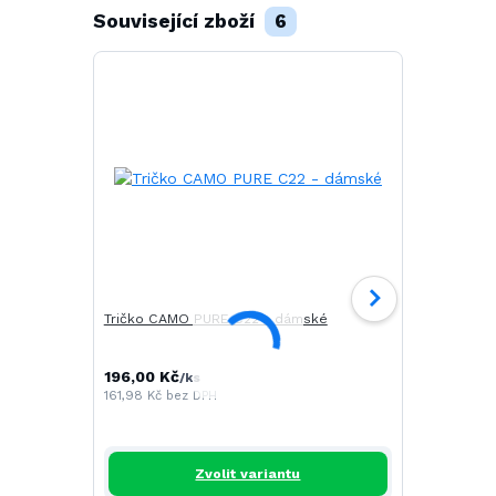
Související zboží
6
Tričko CAMO PURE C22 - dámské
Tričko SAIL
196,00 Kč
268,00 Kč
/
ks
161,98 Kč
bez DPH
221,49 Kč
be
Zvolit variantu