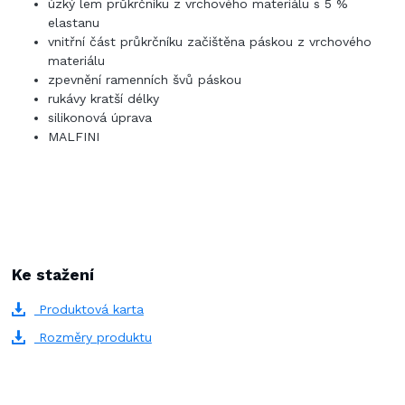
úzký lem průkrčníku z vrchového materiálu s 5 %
elastanu
vnitřní část průkrčníku začištěna páskou z vrchového
materiálu
zpevnění ramenních švů páskou
rukávy kratší délky
silikonová úprava
MALFINI
Ke stažení
Produktová karta
Rozměry produktu