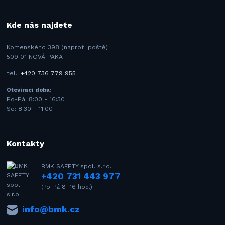
Kde nás najdete
Komenského 398 (naproti poště)
509 01 NOVÁ PAKA
tel.:
+420 736 779 955
Otevírací doba:
Po-Pá: 8:00 - 16:30
So: 8:30 - 11:00
Kontakty
BMK SAFETY spol. s.r.o.
+420 731 443 977
(Po-Pá 8–16 hod.)
info@bmk.cz