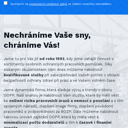
Souhlasím se
zpracováním osobních údajů
za účelem rozesílky newsletteru.
Nechráníme Vaše sny,
chráníme Vás!
Jsme tu pro Vás již
od roku 1992
, kdy jsme zahájili činnost v
sortimentu osobních ochranných pracovních pomůcek. Díky
získaným zkušenostem Vám dnes můžeme nabídnout
kvalifikované služby
při zabezpečování Vašich potřeb v oblasti
bezpečnosti ochrany zdraví při práci a ve Vašem volném čase.
Jsme dynamická firma, která sleduje vývoj a trendy v oboru
OOPP. Naší snahou je nabídnout Vám služby, které by měli vést
ke
snížení rizika pracovních úrazů a nemocí z povolání
a s tím
spojených nákladů, zlepšení image firmy, zlepšení povědomí
pracovníků o zodpovědnosti za BOZP. Dále můžeme nabídnout
takovou úroveň zajištění OOPP, která by měla vést k
minimalizaci počtu dodavatelů
a tím k
časové i finanční
úspoře
.