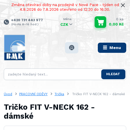
Změna otevírací doby na prodejně v Nové Pace - týden od
4.8.2026 do 7.8.2026 otevřeno od 12:30 do 16:30.
0
ks
+420 731 443 977
0,00 Kč
(Po-Pá 8–16 hod.)
CZK
Menu
HLEDAT
Úvod
PRACOVNÍ ODĚVY
Trička
Tričko FIT V-NECK 162 - dámské
Tričko FIT V-NECK 162 -
dámské