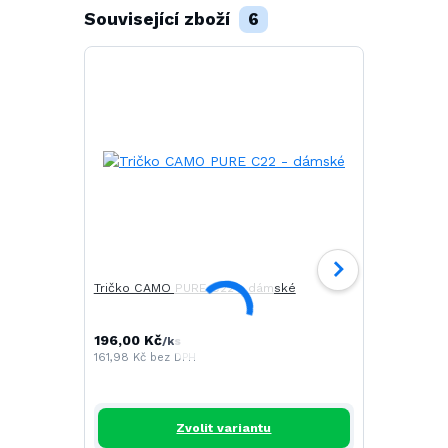
Související zboží
6
Tričko CAMO PURE C22 - dámské
Tričko SAIL
196,00 Kč
268,00 Kč
/
ks
161,98 Kč
bez DPH
221,49 Kč
be
Zvolit variantu