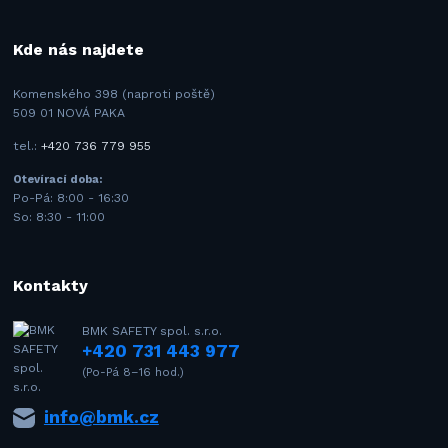
Kde nás najdete
Komenského 398 (naproti poště)
509 01 NOVÁ PAKA
tel.:
+420 736 779 955
Otevírací doba:
Po-Pá: 8:00 - 16:30
So: 8:30 - 11:00
Kontakty
BMK SAFETY spol. s.r.o.
+420 731 443 977
(Po-Pá 8–16 hod.)
info@bmk.cz