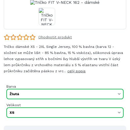
Ohodnotit produkt
Tričko dámské XS - 2XL Single Jersey, 100 % bavlna (barva 12 -
složení se může lišit - 85 % bavlna, 15 % viskóza), silikonová úprava
lehce vypasovaný střih s bočními švy hlubší výstřih ve tvaru V úzký
lem průkrčníku z vrchového materiálu s 5 % elastanu vnitřní část
průkrčníku začištěna páskou z vrc...
celý popis
Barva
Velikost