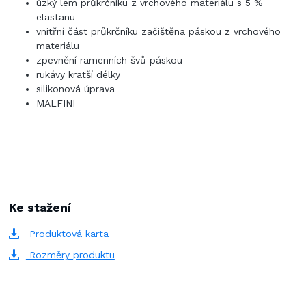
úzký lem průkrčníku z vrchového materiálu s 5 %
elastanu
vnitřní část průkrčníku začištěna páskou z vrchového
materiálu
zpevnění ramenních švů páskou
rukávy kratší délky
silikonová úprava
MALFINI
Ke stažení
Produktová karta
Rozměry produktu