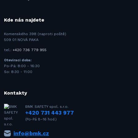
Kde nás najdete
Komenského 398 (naproti poště)
509 01 NOVÁ PAKA
tel.:
+420 736 779 955
Otevírací doba:
Po-Pá: 8:00 - 16:30
So: 8:30 - 11:00
Kontakty
BMK SAFETY spol. s.r.o.
+420 731 443 977
(Po-Pá 8–16 hod.)
info@bmk.cz