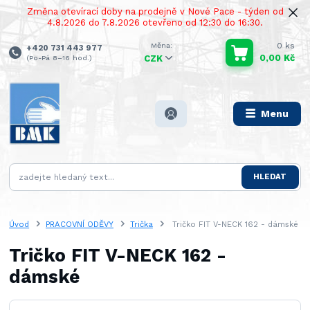
Změna otevírací doby na prodejně v Nové Pace - týden od
4.8.2026 do 7.8.2026 otevřeno od 12:30 do 16:30.
0
ks
+420 731 443 977
0,00 Kč
(Po-Pá 8–16 hod.)
CZK
Menu
HLEDAT
Úvod
PRACOVNÍ ODĚVY
Trička
Tričko FIT V-NECK 162 - dámské
Tričko FIT V-NECK 162 -
dámské