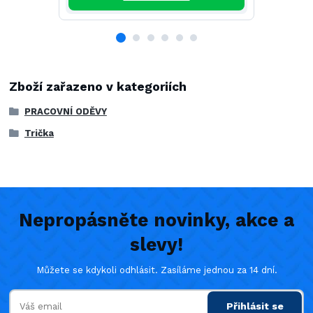
Zboží zařazeno v kategoriích
PRACOVNÍ ODĚVY
Trička
Nepropásněte novinky, akce a
slevy!
Můžete se kdykoli odhlásit. Zasíláme jednou za 14 dní.
Přihlásit se