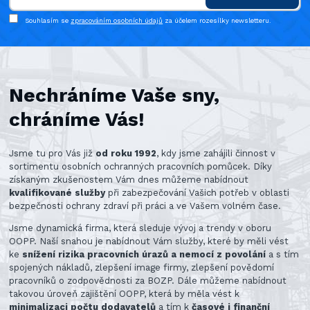
Souhlasím se
zpracováním osobních údajů
za účelem rozesílky newsletteru.
Nechráníme Vaše sny,
chráníme Vás!
Jsme tu pro Vás již
od roku 1992
, kdy jsme zahájili činnost v
sortimentu osobních ochranných pracovních pomůcek. Díky
získaným zkušenostem Vám dnes můžeme nabídnout
kvalifikované služby
při zabezpečování Vašich potřeb v oblasti
bezpečnosti ochrany zdraví při práci a ve Vašem volném čase.
Jsme dynamická firma, která sleduje vývoj a trendy v oboru
OOPP. Naší snahou je nabídnout Vám služby, které by měli vést
ke
snížení rizika pracovních úrazů a nemocí z povolání
a s tím
spojených nákladů, zlepšení image firmy, zlepšení povědomí
pracovníků o zodpovědnosti za BOZP. Dále můžeme nabídnout
takovou úroveň zajištění OOPP, která by měla vést k
minimalizaci počtu dodavatelů
a tím k
časové i finanční