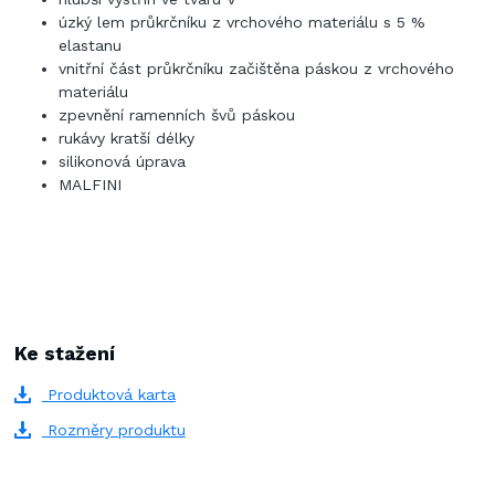
úzký lem průkrčníku z vrchového materiálu s 5 %
elastanu
vnitřní část průkrčníku začištěna páskou z vrchového
materiálu
zpevnění ramenních švů páskou
rukávy kratší délky
silikonová úprava
MALFINI
Ke stažení
Produktová karta
Rozměry produktu