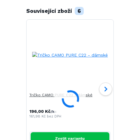
Související zboží
6
Tričko CAMO PURE C22 - dámské
Tričko SAIL
196,00 Kč
268,00 Kč
/
ks
161,98 Kč
bez DPH
221,49 Kč
be
Zvolit variantu