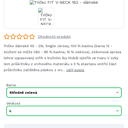
Ohodnotit produkt
Tričko dámské XS - 2XL Single Jersey, 100 % bavlna (barva 12 -
složení se může lišit - 85 % bavlna, 15 % viskóza), silikonová úprava
lehce vypasovaný střih s bočními švy hlubší výstřih ve tvaru V úzký
lem průkrčníku z vrchového materiálu s 5 % elastanu vnitřní část
průkrčníku začištěna páskou z vrc...
celý popis
Barva
Velikost