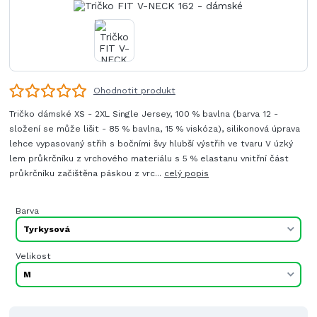
Ohodnotit produkt
Tričko dámské XS - 2XL Single Jersey, 100 % bavlna (barva 12 -
složení se může lišit - 85 % bavlna, 15 % viskóza), silikonová úprava
lehce vypasovaný střih s bočními švy hlubší výstřih ve tvaru V úzký
lem průkrčníku z vrchového materiálu s 5 % elastanu vnitřní část
průkrčníku začištěna páskou z vrc...
celý popis
Barva
Velikost