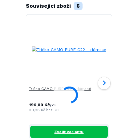
Související zboží
6
Tričko CAMO PURE C22 - dámské
Tričko SAIL
196,00 Kč
268,00 Kč
/
ks
161,98 Kč
bez DPH
221,49 Kč
be
Zvolit variantu