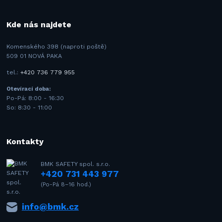
Kde nás najdete
Komenského 398 (naproti poště)
509 01 NOVÁ PAKA
tel.:
+420 736 779 955
Otevírací doba:
Po-Pá: 8:00 - 16:30
So: 8:30 - 11:00
Kontakty
BMK SAFETY spol. s.r.o.
+420 731 443 977
(Po-Pá 8–16 hod.)
info@bmk.cz