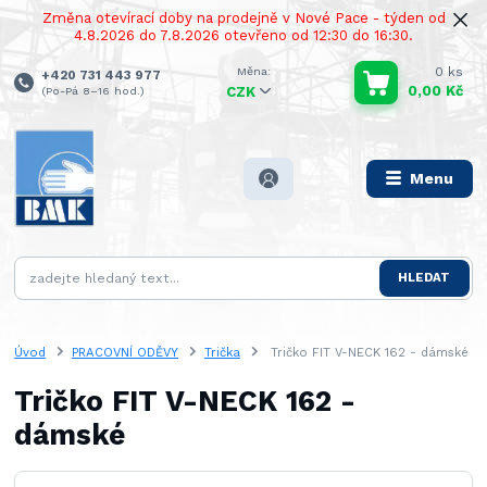
Změna otevírací doby na prodejně v Nové Pace - týden od
4.8.2026 do 7.8.2026 otevřeno od 12:30 do 16:30.
0
ks
+420 731 443 977
0,00 Kč
(Po-Pá 8–16 hod.)
CZK
Menu
HLEDAT
Úvod
PRACOVNÍ ODĚVY
Trička
Tričko FIT V-NECK 162 - dámské
Tričko FIT V-NECK 162 -
dámské