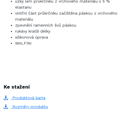
úzký lem průkrčníku z vrchového materiálu s 5 %
elastanu
vnitřní část průkrčníku začištěna páskou z vrchového
materiálu
zpevnění ramenních švů páskou
rukávy kratší délky
silikonová úprava
MALFINI
Ke stažení
Produktová karta
Rozměry produktu