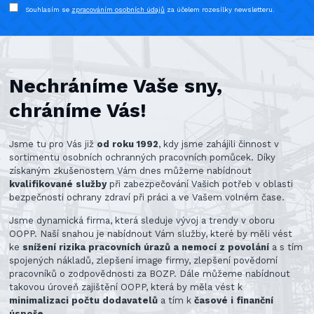
Souhlasím se
zpracováním osobních údajů
za účelem rozesílky newsletteru.
Nechráníme Vaše sny,
chráníme Vás!
Jsme tu pro Vás již
od roku 1992
, kdy jsme zahájili činnost v
sortimentu osobních ochranných pracovních pomůcek. Díky
získaným zkušenostem Vám dnes můžeme nabídnout
kvalifikované služby
při zabezpečování Vašich potřeb v oblasti
bezpečnosti ochrany zdraví při práci a ve Vašem volném čase.
Jsme dynamická firma, která sleduje vývoj a trendy v oboru
OOPP. Naší snahou je nabídnout Vám služby, které by měli vést
ke
snížení rizika pracovních úrazů a nemocí z povolání
a s tím
spojených nákladů, zlepšení image firmy, zlepšení povědomí
pracovníků o zodpovědnosti za BOZP. Dále můžeme nabídnout
takovou úroveň zajištění OOPP, která by měla vést k
minimalizaci počtu dodavatelů
a tím k
časové i finanční
úspoře
.