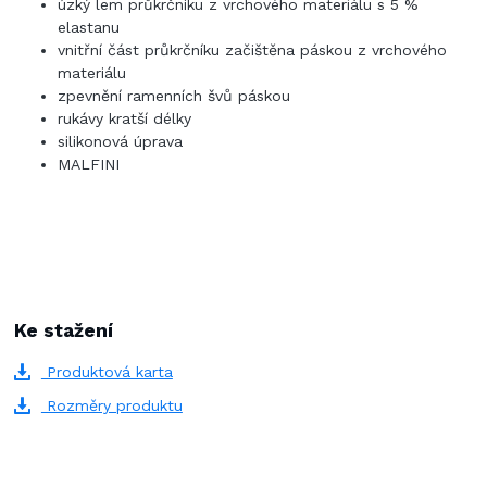
úzký lem průkrčníku z vrchového materiálu s 5 %
elastanu
vnitřní část průkrčníku začištěna páskou z vrchového
materiálu
zpevnění ramenních švů páskou
rukávy kratší délky
silikonová úprava
MALFINI
Ke stažení
Produktová karta
Rozměry produktu