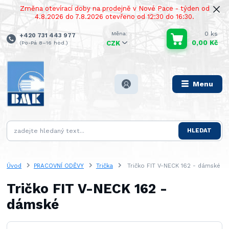
Změna otevírací doby na prodejně v Nové Pace - týden od
4.8.2026 do 7.8.2026 otevřeno od 12:30 do 16:30.
0
ks
+420 731 443 977
0,00 Kč
(Po-Pá 8–16 hod.)
CZK
Menu
HLEDAT
Úvod
PRACOVNÍ ODĚVY
Trička
Tričko FIT V-NECK 162 - dámské
Tričko FIT V-NECK 162 -
dámské