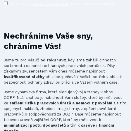
Souhlasím se
zpracováním osobních údajů
za účelem rozesílky newsletteru.
Nechráníme Vaše sny,
chráníme Vás!
Jsme tu pro Vás již
od roku 1992
, kdy jsme zahájili činnost v
sortimentu osobních ochranných pracovních pomůcek. Díky
získaným zkušenostem Vám dnes můžeme nabídnout
kvalifikované služby
při zabezpečování Vašich potřeb v oblasti
bezpečnosti ochrany zdraví při práci a ve Vašem volném čase.
Jsme dynamická firma, která sleduje vývoj a trendy v oboru
OOPP. Naší snahou je nabídnout Vám služby, které by měli vést
ke
snížení rizika pracovních úrazů a nemocí z povolání
a s tím
spojených nákladů, zlepšení image firmy, zlepšení povědomí
pracovníků o zodpovědnosti za BOZP. Dále můžeme nabídnout
takovou úroveň zajištění OOPP, která by měla vést k
minimalizaci počtu dodavatelů
a tím k
časové i finanční
úspoře
.