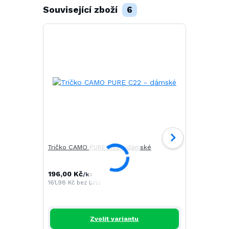
Související zboží
6
Tričko CAMO PURE C22 - dámské
Tričko SAIL
196,00 Kč
268,00 Kč
/
ks
161,98 Kč
bez DPH
221,49 Kč
be
Zvolit variantu