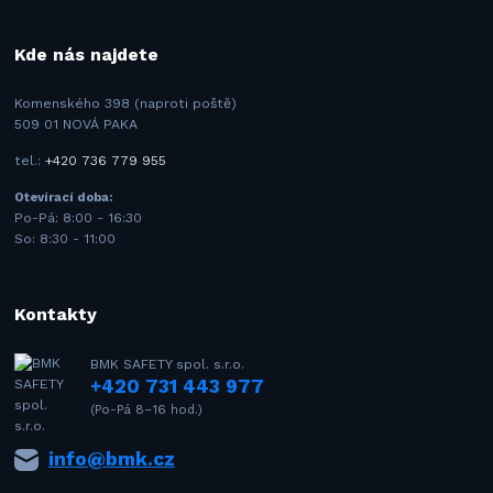
Kde nás najdete
Komenského 398 (naproti poště)
509 01 NOVÁ PAKA
tel.:
+420 736 779 955
Otevírací doba:
Po-Pá: 8:00 - 16:30
So: 8:30 - 11:00
Kontakty
BMK SAFETY spol. s.r.o.
+420 731 443 977
(Po-Pá 8–16 hod.)
info@bmk.cz