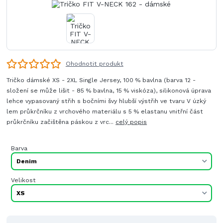
Ohodnotit produkt
Tričko dámské XS - 2XL Single Jersey, 100 % bavlna (barva 12 -
složení se může lišit - 85 % bavlna, 15 % viskóza), silikonová úprava
lehce vypasovaný střih s bočními švy hlubší výstřih ve tvaru V úzký
lem průkrčníku z vrchového materiálu s 5 % elastanu vnitřní část
průkrčníku začištěna páskou z vrc...
celý popis
Barva
Velikost