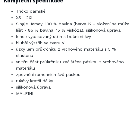
Kompletní specifikace
Tričko dámské
XS - 2XL
Single Jersey, 100 % bavlna (barva 12 - složení se může
lišit - 85 % bavlna, 15 % viskóza), silikonová úprava
lehce vypasovaný střih s bočními švy
hlubší výstřih ve tvaru V
úzký lem průkrčníku z vrchového materiálu s 5 %
elastanu
vnitřní část průkrčníku začištěna páskou z vrchového
materiálu
zpevnění ramenních švů páskou
rukávy kratší délky
silikonová úprava
MALFINI