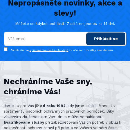
Nepropásněte novinky, akce a
slevy!
Můžete se kdykoli odhlásit. Zasíláme jednou za 14 dní.
Přihlásit se
Souhlasím se
zpracováním osobních údajů
za účelem rozesílky newsletteru.
Nechráníme Vaše sny,
chráníme Vás!
Jsme tu pro Vás již
od roku 1992
, kdy jsme zahájili činnost v
sortimentu osobních ochranných pracovních pomůcek. Díky
získaným zkušenostem Vám dnes můžeme nabídnout
kvalifikované služby
při zabezpečování Vašich potřeb v oblasti
bezpečnosti ochrany zdraví při práci a ve Vašem volném čase.