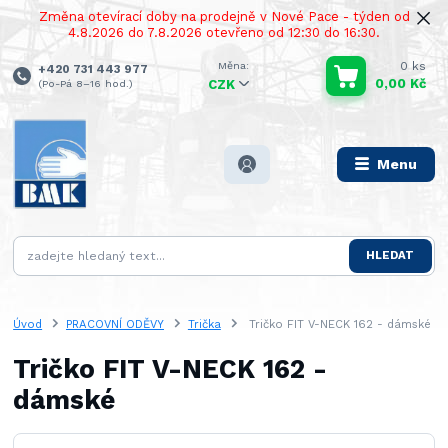
Změna otevírací doby na prodejně v Nové Pace - týden od
4.8.2026 do 7.8.2026 otevřeno od 12:30 do 16:30.
0
ks
+420 731 443 977
0,00 Kč
(Po-Pá 8–16 hod.)
CZK
Menu
HLEDAT
Úvod
PRACOVNÍ ODĚVY
Trička
Tričko FIT V-NECK 162 - dámské
Tričko FIT V-NECK 162 -
dámské