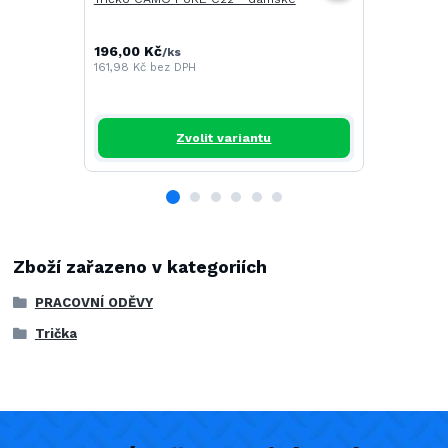
196,00 Kč
268,00 Kč
/
ks
161,98 Kč
bez DPH
221,49 Kč
be
Zvolit variantu
Zboží zařazeno v kategoriích
PRACOVNÍ ODĚVY
Trička