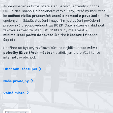
Jsme dynamická firma, která sleduje vývoj a trendy v oboru
OOPP. Naší snahou je nabídnout Vám služby, které by měli vést
ke
snížení rizika pracovních úrazů a nemocí z povolání
a s tím
spojených nákladů, zlepšení image firmy, zlepšení povědomí
pracovníků o zodpovědnosti za BOZP. Dále můžeme nabídnout
takovou úroveň zajištění OOPP, která by měla vést k
minimalizaci počtu dodavatelů
a tím k
časové i finanční
úspoře
.
Snažíme se být svým zákazníkům co nejblíže, proto
máme
pobočky již ve třech městech
a zřídili jsme pro Vás i tento
internetový obchod.
Obchodní zástupci
Naše prodejny
Volná místa