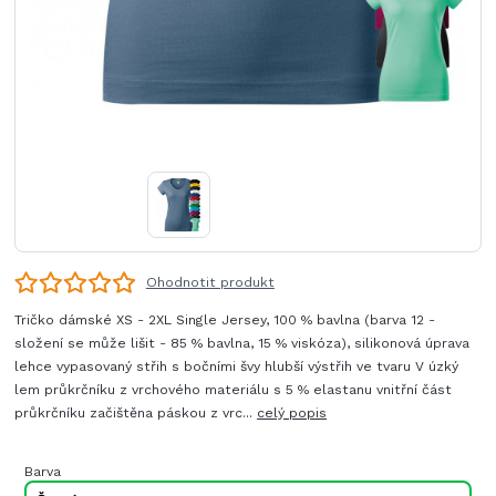
Ohodnotit produkt
Tričko dámské XS - 2XL Single Jersey, 100 % bavlna (barva 12 -
složení se může lišit - 85 % bavlna, 15 % viskóza), silikonová úprava
lehce vypasovaný střih s bočními švy hlubší výstřih ve tvaru V úzký
lem průkrčníku z vrchového materiálu s 5 % elastanu vnitřní část
průkrčníku začištěna páskou z vrc...
celý popis
Barva