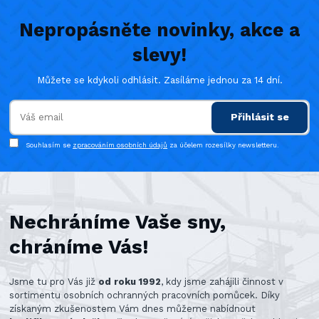
Nepropásněte novinky, akce a
slevy!
Můžete se kdykoli odhlásit. Zasíláme jednou za 14 dní.
Přihlásit se
Souhlasím se
zpracováním osobních údajů
za účelem rozesílky newsletteru.
Nechráníme Vaše sny,
chráníme Vás!
Jsme tu pro Vás již
od roku 1992
, kdy jsme zahájili činnost v
sortimentu osobních ochranných pracovních pomůcek. Díky
získaným zkušenostem Vám dnes můžeme nabídnout