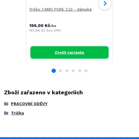
Tričko CAMO PURE C22 - dámské
Tričko SAIL
196,00 Kč
268,00 Kč
/
ks
161,98 Kč
bez DPH
221,49 Kč
be
Zvolit variantu
Zboží zařazeno v kategoriích
PRACOVNÍ ODĚVY
Trička