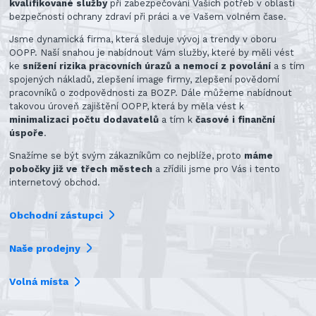
kvalifikované služby
při zabezpečování Vašich potřeb v oblasti
bezpečnosti ochrany zdraví při práci a ve Vašem volném čase.
Jsme dynamická firma, která sleduje vývoj a trendy v oboru
OOPP. Naší snahou je nabídnout Vám služby, které by měli vést
ke
snížení rizika pracovních úrazů a nemocí z povolání
a s tím
spojených nákladů, zlepšení image firmy, zlepšení povědomí
pracovníků o zodpovědnosti za BOZP. Dále můžeme nabídnout
takovou úroveň zajištění OOPP, která by měla vést k
minimalizaci počtu dodavatelů
a tím k
časové i finanční
úspoře
.
Snažíme se být svým zákazníkům co nejblíže, proto
máme
pobočky již ve třech městech
a zřídili jsme pro Vás i tento
internetový obchod.
Obchodní zástupci
Naše prodejny
Volná místa