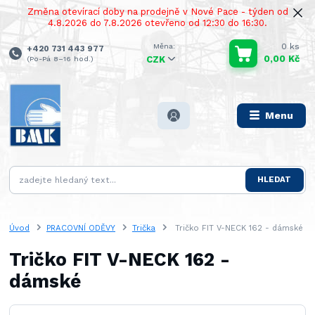
Změna otevírací doby na prodejně v Nové Pace - týden od
4.8.2026 do 7.8.2026 otevřeno od 12:30 do 16:30.
0
ks
+420 731 443 977
0,00 Kč
(Po-Pá 8–16 hod.)
CZK
Menu
HLEDAT
Úvod
PRACOVNÍ ODĚVY
Trička
Tričko FIT V-NECK 162 - dámské
Tričko FIT V-NECK 162 -
dámské