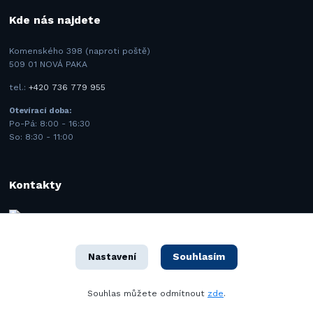
Kde nás najdete
Komenského 398 (naproti poště)
509 01 NOVÁ PAKA
tel.:
+420 736 779 955
Otevírací doba:
Po-Pá: 8:00 - 16:30
So: 8:30 - 11:00
Kontakty
BMK SAFETY spol. s.r.o.
+420 731 443 977
(Po-Pá 8–16 hod.)
Souhlasím
Nastavení
info@bmk.cz
Souhlas můžete odmítnout
zde
.