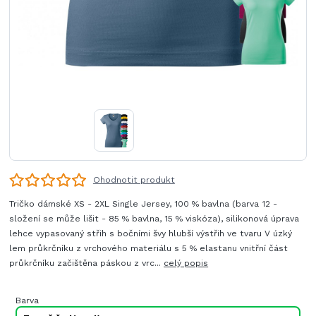
Ohodnotit produkt
Tričko dámské XS - 2XL Single Jersey, 100 % bavlna (barva 12 -
složení se může lišit - 85 % bavlna, 15 % viskóza), silikonová úprava
lehce vypasovaný střih s bočními švy hlubší výstřih ve tvaru V úzký
lem průkrčníku z vrchového materiálu s 5 % elastanu vnitřní část
průkrčníku začištěna páskou z vrc...
celý popis
Barva