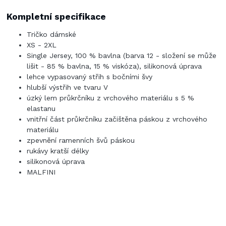
Kompletní specifikace
Tričko dámské
XS - 2XL
Single Jersey, 100 % bavlna (barva 12 - složení se může
lišit - 85 % bavlna, 15 % viskóza), silikonová úprava
lehce vypasovaný střih s bočními švy
hlubší výstřih ve tvaru V
úzký lem průkrčníku z vrchového materiálu s 5 %
elastanu
vnitřní část průkrčníku začištěna páskou z vrchového
materiálu
zpevnění ramenních švů páskou
rukávy kratší délky
silikonová úprava
MALFINI